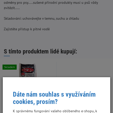
odměny pro psy.....sušené přírodní produkty musí u psů vždy
zvítězit.....
Skladování: uchovávejte v temnu, suchu a chladu
Zajistěte přístup k pitné vodě
S tímto produktem lidé kupují:
Skladem
Dáte nám souhlas s využíváním
cookies, prosím?
K správnému fungování vašeho oblíbeného e-shopu, k