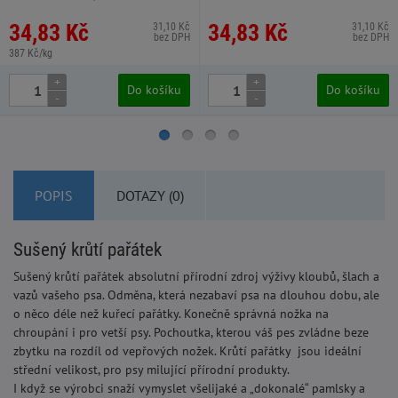
34,83 Kč
34,83 Kč
31,10 Kč
31,10 Kč
bez DPH
bez DPH
387 Kč/kg
+
+
Do košíku
Do košíku
-
-
POPIS
DOTAZY (0)
Sušený krůtí pařátek
Sušený krůtí pařátek absolutní přírodní zdroj výživy kloubů, šlach a
vazů vašeho psa. Odměna, která nezabaví psa na dlouhou dobu, ale
o něco déle než kuřecí pařátky. Konečně správná nožka na
chroupání i pro vetší psy. Pochoutka, kterou váš pes zvládne beze
zbytku na rozdíl od vepřových nožek. Krůtí pařátky jsou ideální
střední velikost, pro psy milující přírodní produkty.
I když se výrobci snaží vymyslet všelijaké a „dokonalé“ pamlsky a