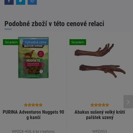
Podobné zboží v této cenové relaci
Skladem
Výhodná cena
Skladem
PURINA Adventuros Nuggets 90
Abakus sušený velký krůtí
g kančí
pařátek uzený
WPZC8-458, 6 ks v kartonu
WPZI055