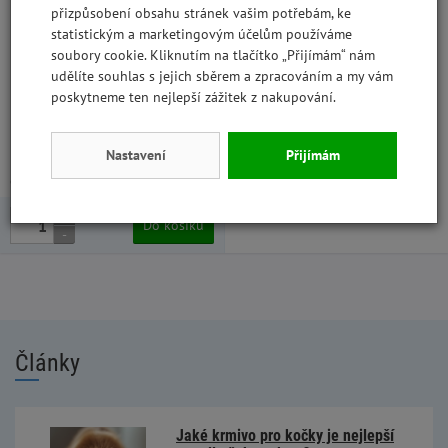
přizpůsobení obsahu stránek vašim potřebám, ke
statistickým a marketingovým účelům používáme
Bardog TOP Meat 70 28/16 15
soubory cookie. Kliknutím na tlačítko „Přijímám“ nám
kg lisované za studena
udělíte souhlas s jejich sběrem a zpracováním a my vám
poskytneme ten nejlepší zážitek z nakupování.
WLA004
Nastavení
Přijímám
1 497,44 Kč
1 337 Kč
bez DPH
99,83 Kč/kg
+
Do košíku
-
Články
Jaké krmivo pro kočky je nejlepší