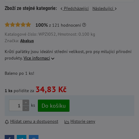
Zboží ze stejné kategorie:
Předcházející
Následující
100%
z
121
hodnocení
Katalogové číslo: WPZI052, Hmotnost: 0.100 kg
Značka:
Abakus
Krůtí pařátky jsou ideální střední velikost, pro psy milující přírodní
produkty.
Více informací
Baleno po 1 ks!
34,83 Kč
1 ks
pořídíte za
+
Do košíku
ks
-
Hlídat cenu a dostupnost
Historie ceny