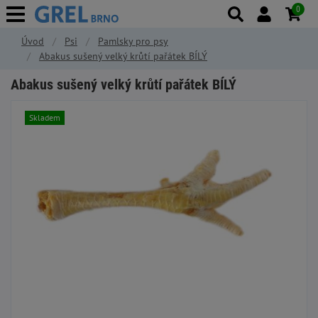
0
Úvod
Psi
Pamlsky pro psy
Abakus sušený velký krůtí pařátek BÍLÝ
Abakus sušený velký krůtí pařátek BÍLÝ
Skladem