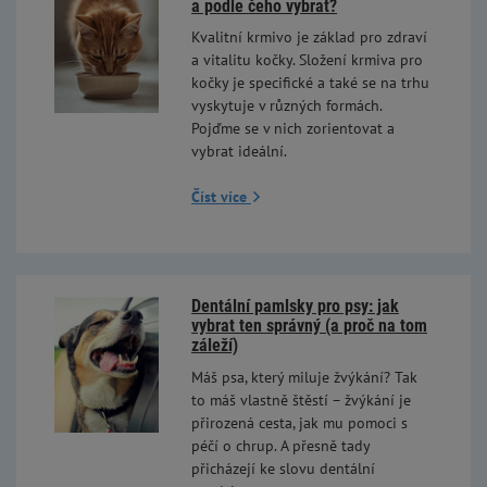
a podle čeho vybrat?
Kvalitní krmivo je základ pro zdraví
a vitalitu kočky. Složení krmiva pro
kočky je specifické a také se na trhu
vyskytuje v různých formách.
Pojďme se v nich zorientovat a
vybrat ideální.
Číst více
Dentální pamlsky pro psy: jak
vybrat ten správný (a proč na tom
záleží)
Máš psa, který miluje žvýkání? Tak
to máš vlastně štěstí – žvýkání je
přirozená cesta, jak mu pomoci s
péčí o chrup. A přesně tady
přicházejí ke slovu dentální