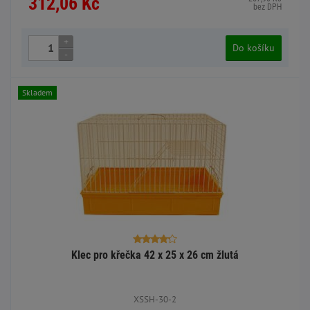
312,06 Kč
bez DPH
+
Do košíku
-
Skladem
Klec pro křečka 42 x 25 x 26 cm žlutá
XSSH-30-2