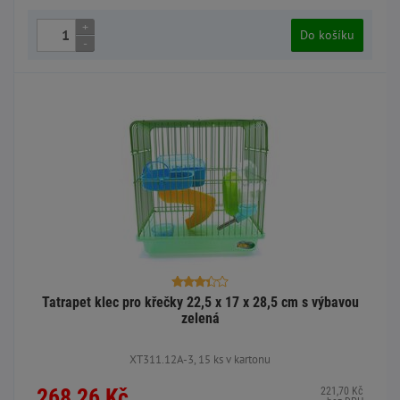
+
Do košíku
-
Tatrapet klec pro křečky 22,5 x 17 x 28,5 cm s výbavou
zelená
XT311.12A-3, 15 ks v kartonu
268,26 Kč
221,70 Kč