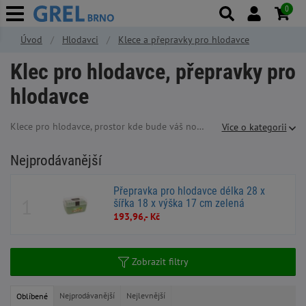
0
Úvod
Hlodavci
Klece a přepravky pro hlodavce
Klec pro hlodavce, přepravky pro
hlodavce
Klece pro hlodavce, prostor kde bude váš nový kamarád bydlet. Stále je tendence vyrábět malé klece tak, aby se vešli do malých bytů a měl možnost si ji koupit každý. Je však třeba si rozmyslet kolik prostoru můžeme chovanému zvířeti poskytnout a případně pořídit zvíře s nižšími nároky na prostor. Stále platí čím víc tím líp. Jak pro zvíře tak pro chovatele. Zvíře bude mít dostatek prostoru a úměrně tomu bude nutná výměna steliva. Doporučujeme nevyužívat nejmenšího rozměru, který výrobce značí jako pro např: králíka, 60cm dlouhá klec pro králíky opravdu vhodná není.
Více o kategorii
Nejprodávanější
Přepravka pro hlodavce délka 28 x
šířka 18 x výška 17 cm zelená
193,96,- Kč
Zobrazit filtry
Nejprodávanější
Nejlevnější
Oblíbené