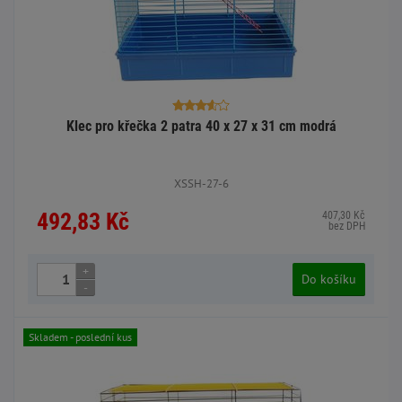
Klec pro křečka 2 patra 40 x 27 x 31 cm modrá
XSSH-27-6
492,83 Kč
407,30 Kč
bez DPH
+
Do košíku
-
Skladem - poslední kus