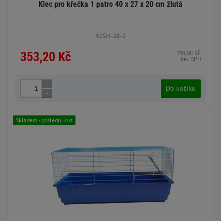
Klec pro křečka 1 patro 40 x 27 x 20 cm žlutá
XSSH-28-2
353,20 Kč
291,90 Kč
bez DPH
+
Do košíku
-
Skladem - poslední kus