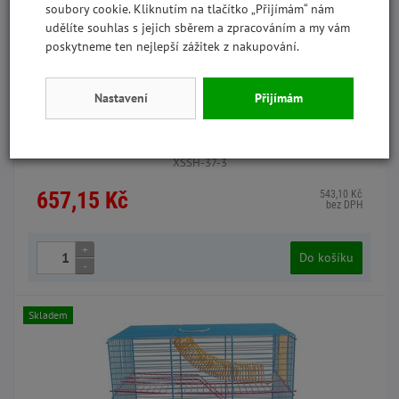
soubory cookie. Kliknutím na tlačítko „Přijímám“ nám
udělíte souhlas s jejich sběrem a zpracováním a my vám
poskytneme ten nejlepší zážitek z nakupování.
Nastavení
Přijímám
Klec pro morče 66 x 36 x 32 cm zelená
XSSH-37-3
657,15 Kč
543,10 Kč
bez DPH
+
Do košíku
-
Skladem