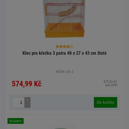
Klec pro křečka 3 patra 40 x 27 x 43 cm žlutá
XSSH-26-2
574,99 Kč
475,20 Kč
bez DPH
+
Do košíku
-
Skladem