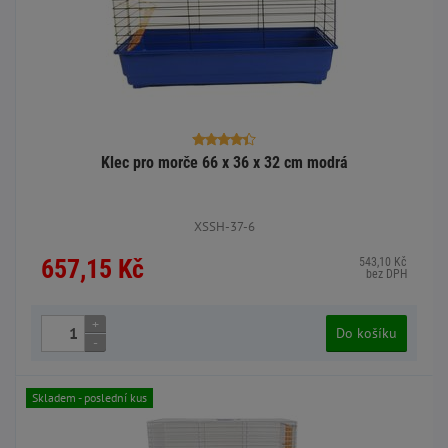
Klec pro morče 66 x 36 x 32 cm modrá
XSSH-37-6
657,15 Kč
543,10 Kč
bez DPH
+
Do košíku
-
Skladem - poslední kus