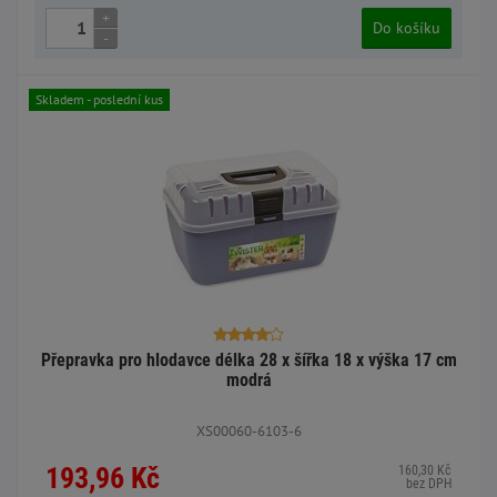
+
Do košíku
-
Skladem - poslední kus
Přepravka pro hlodavce délka 28 x šířka 18 x výška 17 cm
modrá
XS00060-6103-6
193,96 Kč
160,30 Kč
bez DPH