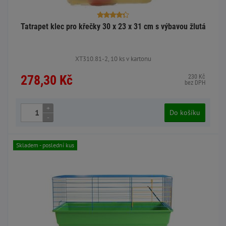
Tatrapet klec pro křečky 30 x 23 x 31 cm s výbavou žlutá
XT310.81-2, 10 ks v kartonu
278,30 Kč
230 Kč
bez DPH
+
Do košíku
-
Skladem - poslední kus