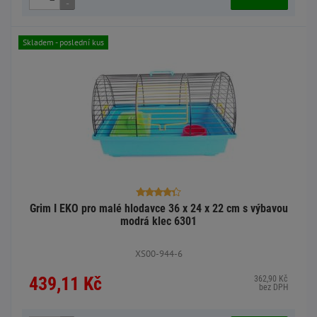
-
Skladem - poslední kus
Grim I EKO pro malé hlodavce 36 x 24 x 22 cm s výbavou
modrá klec 6301
XS00-944-6
439,11 Kč
362,90 Kč
bez DPH