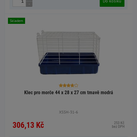
Do košíku
-
Skladem
Klec pro morče 44 x 28 x 27 cm tmavě modrá
XSSH-31-6
306,13 Kč
253 Kč
bez DPH