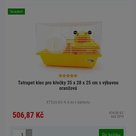
Skladem
Tatrapet klec pro křečky 35 x 28 x 25 cm s výbavou
oranžová
XT310.83-4, 6 ks v kartonu
506,87 Kč
418,90 Kč
bez DPH
+
Do košíku