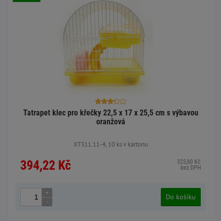
Tatrapet klec pro křečky 22,5 x 17 x 25,5 cm s výbavou
oranžová
XT311.11-4, 10 ks v kartonu
394,22 Kč
325,80 Kč
bez DPH
+
Do košíku
-