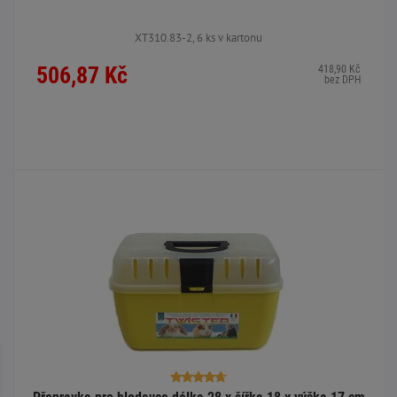
XT310.83-2, 6 ks v kartonu
506,87 Kč
418,90 Kč
bez DPH