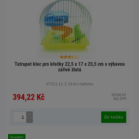
Tatrapet klec pro křečky 22,5 x 17 x 25,5 cm s výbavou
zářivě žlutá
XT311.11-2, 10 ks v kartonu
394,22 Kč
325,80 Kč
bez DPH
+
Do košíku
-
Skladem