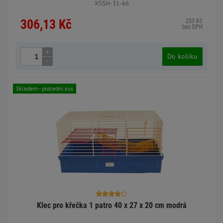
XSSH-31-66
306,13 Kč
253 Kč
bez DPH
+
Do košíku
-
Skladem - poslední kus
Klec pro křečka 1 patro 40 x 27 x 20 cm modrá