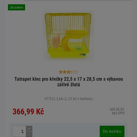
Skladem
Tatrapet klec pro křečky 22,5 x 17 x 28,5 cm s výbavou
zářívě žlutá
XT311.12A-2, 15 ks v kartonu
366,99 Kč
303,30 Kč
bez DPH
+
Do košíku
-