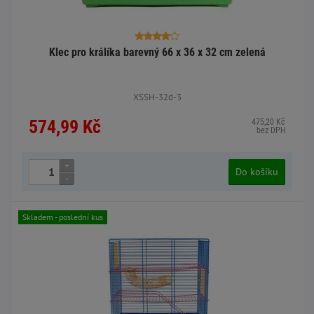
Klec pro králíka barevný 66 x 36 x 32 cm zelená
XSSH-32d-3
574,99 Kč
475,20 Kč
bez DPH
+
Do košíku
-
Skladem - poslední kus