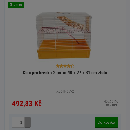
Skladem
Klec pro křečka 2 patra 40 x 27 x 31 cm žlutá
XSSH-27-2
492,83 Kč
407,30 Kč
bez DPH
+
Do košíku
-