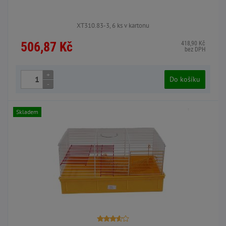
XT310.83-3, 6 ks v kartonu
506,87 Kč
418,90 Kč
bez DPH
+
Do košíku
-
Skladem