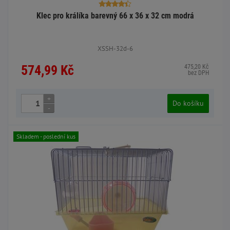
Klec pro králíka barevný 66 x 36 x 32 cm modrá
XSSH-32d-6
574,99 Kč
475,20 Kč
bez DPH
+
Do košíku
-
Skladem - poslední kus