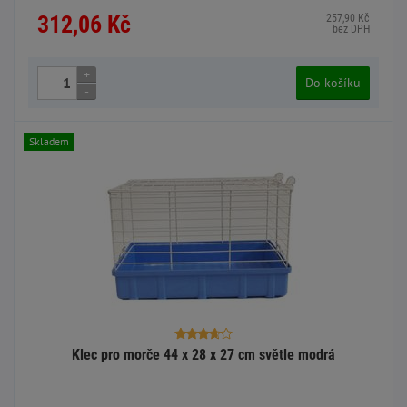
312,06 Kč
257,90 Kč
bez DPH
+
Do košíku
-
Skladem
Klec pro morče 44 x 28 x 27 cm světle modrá