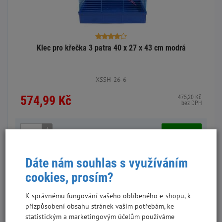
Klec pro křečka 3 patra 40 x 27 x 43 cm modrá
XSSH-26-6
574,99 Kč
475,20 Kč
bez DPH
+
Do košíku
-
Dáte nám souhlas s využíváním
Skladem - poslední kus
cookies, prosím?
K správnému fungování vašeho oblíbeného e-shopu, k
přizpůsobení obsahu stránek vašim potřebám, ke
statistickým a marketingovým účelům používáme