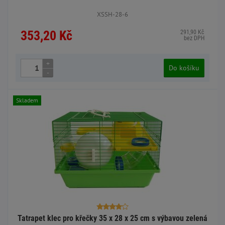
XSSH-28-6
353,20 Kč
291,90 Kč
bez DPH
+
Do košíku
-
Skladem
Tatrapet klec pro křečky 35 x 28 x 25 cm s výbavou zelená