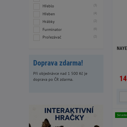
(3)
Hřeblo
(4)
Hřeben
(2)
Hrábky
(6)
Furminator
(2)
Prořezávač
NAYEC
Doprava zdarma!
Při objednávce nad 1 500 Kč je
14
doprava po ČR zdarma.
Sklad