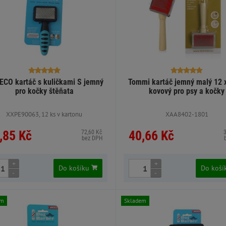
CO kartáč s kuličkami S jemný
Tommi kartáč jemný malý 12 
pro kočky štěňata
kovový pro psy a kočky
XXPE90063, 12 ks v kartonu
XAA8402-1801
,85 Kč
40,66 Kč
72,60 Kč
bez DPH
+
+
Do košíku
Do koš
-
-
em
Skladem