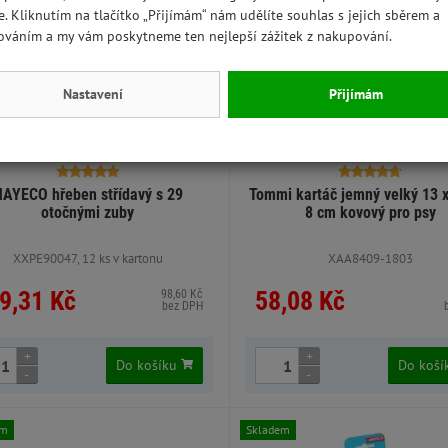
e. Kliknutím na tlačítko „Přijímám“ nám udělíte souhlas s jejich sběrem a
ováním a my vám poskytneme ten nejlepší zážitek z nakupování.
Nastavení
Přijímám
AYECO hřeben střídavý s 29
Tommi kartáč jemný velký 13 x
otočnými zuby
8 cm kovový pro psy
XXPE90047, 12 ks v kartonu
XAA8409-1803
9,31 Kč
58,08 Kč
98,60 Kč
bez DPH
+
+
Do košíku
Do koš
-
-
em
Skladem