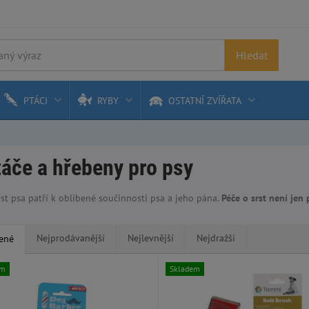
Hledat
PTÁCI
RYBY
OSTATNÍ ZVÍŘATA
áče a hřebeny pro psy
rst psa patří k oblíbené součinnosti psa a jeho pána.
Péče o srst není jen prosté česání ale spo
Nejprodávanější
Nejlevnější
Nejdražší
ené
em
Skladem