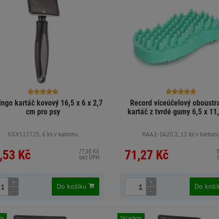
ngo kartáč kovový 16,5 x 6 x 2,7
Record víceúčelový oboustr
cm pro psy
kartáč z tvrdé gumy 6,5 x 11
XXX517725, 6 ks v kartonu
XAA2-5620.2, 12 ks v karton
,53 Kč
71,27 Kč
77,30 Kč
bez DPH
+
+
Do košíku
Do koš
-
-
em
Skladem