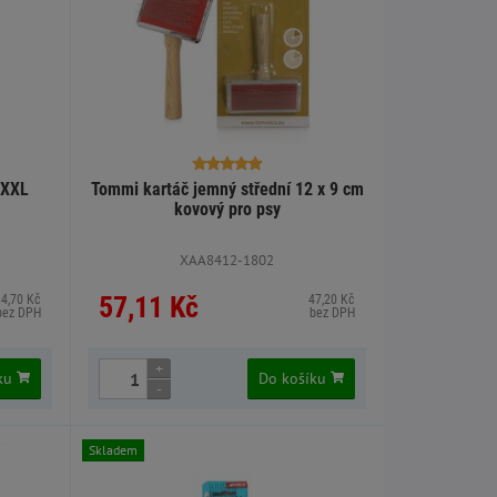
 XXL
Tommi kartáč jemný střední 12 x 9 cm
kovový pro psy
XAA8412-1802
57,11 Kč
34,70 Kč
47,20 Kč
bez DPH
bez DPH
+
íku
Do košíku
-
Skladem