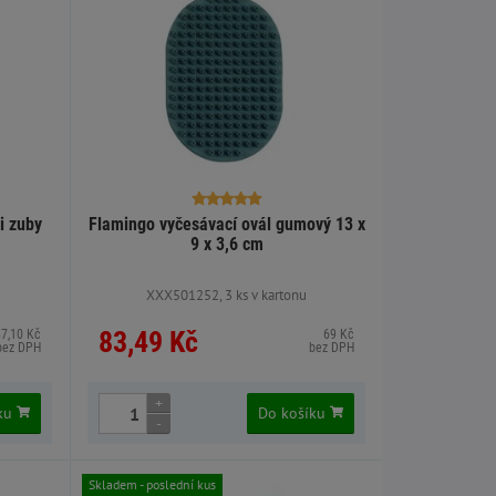
i zuby
Flamingo vyčesávací ovál gumový 13 x
9 x 3,6 cm
XXX501252, 3 ks v kartonu
83,49 Kč
87,10 Kč
69 Kč
bez DPH
bez DPH
+
íku
Do košíku
-
Skladem - poslední kus