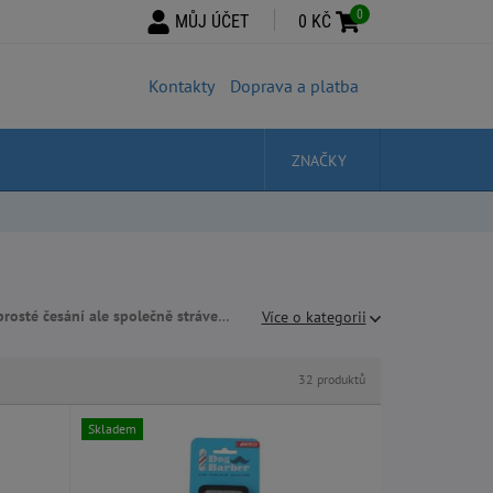
0
MŮJ ÚČET
0 KČ
Kontakty
Doprava a platba
ZNAČKY
lečně strávený čas kdy se prohlubuje pouto mezi pánem a jeho psem,
Více o kategorii
Skladem