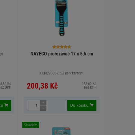
cí
NAYECO prořezávač 17 x 5,5 cm
XXPE90057, 12 ks v kartonu
200,38 Kč
46,80 Kč
165,60 Kč
bez DPH
bez DPH
+
íku
Do košíku
-
Skladem