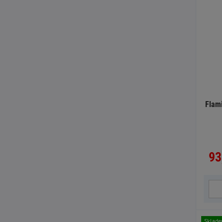
Flami
93
Sklad