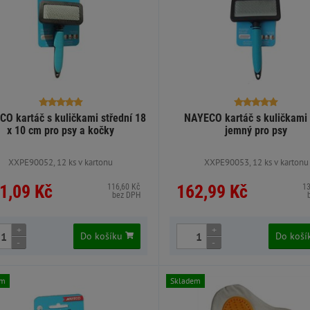
O kartáč s kuličkami střední 18
NAYECO kartáč s kuličkami
x 10 cm pro psy a kočky
jemný pro psy
XXPE90052, 12 ks v kartonu
XXPE90053, 12 ks v kartonu
1,09 Kč
162,99 Kč
116,60 Kč
1
bez DPH
+
+
Do košíku
Do koš
-
-
em
Skladem