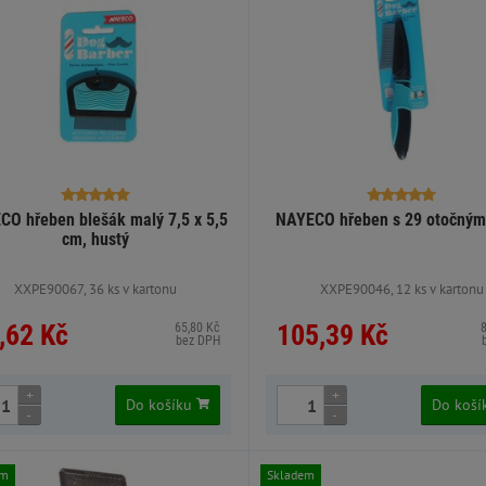
CO hřeben blešák malý 7,5 x 5,5
NAYECO hřeben s 29 otočným
cm, hustý
XXPE90067, 36 ks v kartonu
XXPE90046, 12 ks v kartonu
,62 Kč
105,39 Kč
65,80 Kč
bez DPH
+
+
Do košíku
Do koš
-
-
em
Skladem