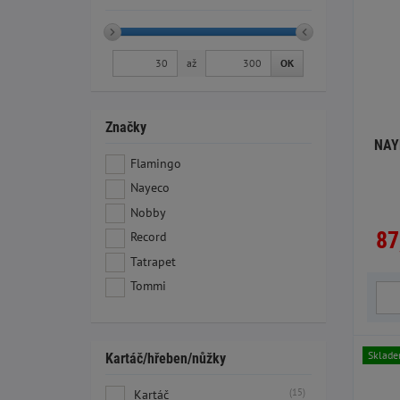
až
OK
Značky
NAYE
Flamingo
Nayeco
Nobby
87
Record
Tatrapet
Tommi
Sklad
Kartáč/hřeben/nůžky
(15)
Kartáč