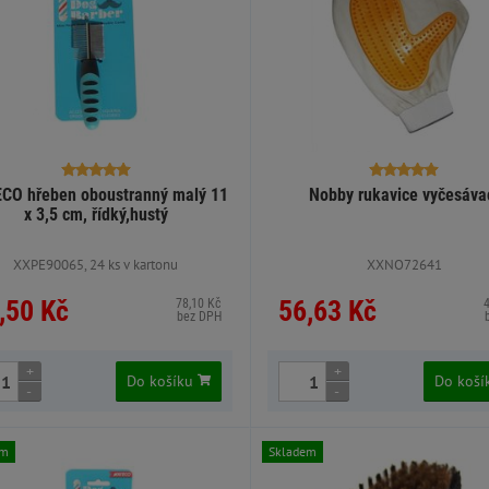
CO hřeben oboustranný malý 11
Nobby rukavice vyčesáva
x 3,5 cm, řídký,hustý
XXPE90065, 24 ks v kartonu
XXNO72641
,50 Kč
56,63 Kč
78,10 Kč
bez DPH
+
+
Do košíku
Do koš
-
-
em
Skladem