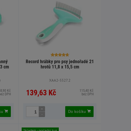
anný
Record hrábky pro psy jednořadé 21
,3 cm
hrotů 11,8 x 15,5 cm
u
XAA2-5527.2
139,63 Kč
58,90 Kč
115,40 Kč
bez DPH
bez DPH
+
íku
Do košíku
-
Skladem - poslední kus