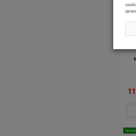
cooki
zprac
N
11
Sklad