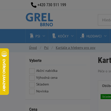
+420 730 511 199
PSI
KOČKY
HLODAVCI
Úvod
Psi
Kartáče a hřebeny pro psy
Kart
Vyberte
Akční nabídka
Péče o s
Výhodná cena
Skladem
Oblíb
Novinka
Sklad
Cena