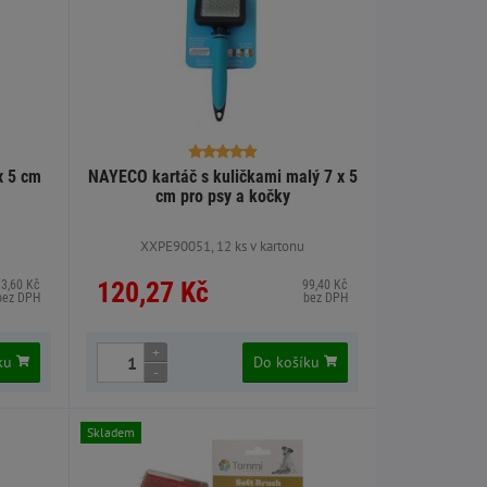
x 5 cm
NAYECO kartáč s kuličkami malý 7 x 5
cm pro psy a kočky
XXPE90051, 12 ks v kartonu
120,27 Kč
33,60 Kč
99,40 Kč
bez DPH
bez DPH
+
íku
Do košíku
-
Skladem