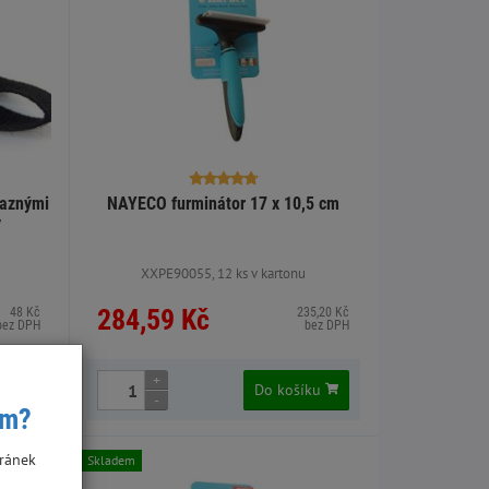
saznými
NAYECO furminátor 17 x 10,5 cm
y
XXPE90055, 12 ks v kartonu
284,59 Kč
48 Kč
235,20 Kč
bez DPH
bez DPH
+
íku
Do košíku
-
ím?
ránek
Skladem