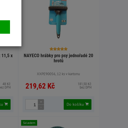
 11,5 x
NAYECO hrábky pro psy jednořadé 20
hrotů
XXPE90056, 12 ks v kartonu
219,62 Kč
48 Kč
181,50 Kč
bez DPH
bez DPH
+
íku
Do košíku
-
Skladem