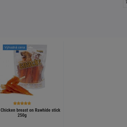
Výhodná cena
hicken breast on Rawhide stick
250g