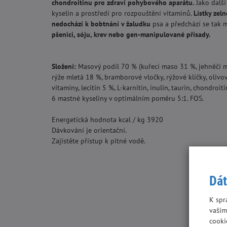
chondroitinu pro zdraví pohybového aparátu.
Jako dalš
kyselin a prostředí pro rozpouštění vitamínů.
Lístky zel
n
e
dochází k bobtnání v žaludku
psa a předchází se tak 
pšenici, sóju, krev nebo gen-manipulované přísady.
Složení:
Masový podíl 70 % (kuřecí maso 31 %, jehněčí m
rýže mletá 18 %, bramborové vločky, rýžové klíčky, olivový
vitamíny, lecitin 5 %, L-karnitin, inulin, taurin, chondroi
6 mastné kyseliny v optimálním poměru 5:1. FOS.
Energetická hodnota kcal / kg 3920
Dávkování je orientační.
Zajistěte přístup k pitné vodě.
Dát
K spr
vašim
cooki