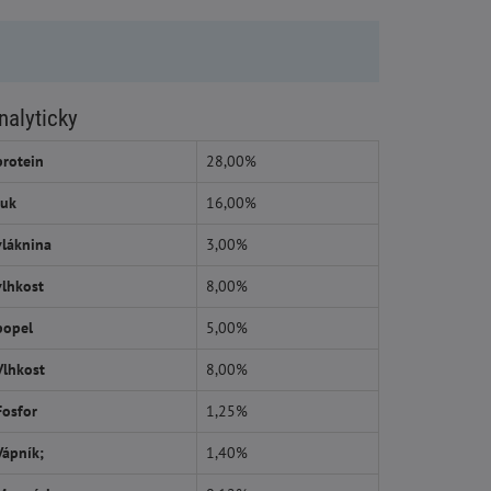
nalyticky
protein
28,00%
tuk
16,00%
vláknina
3,00%
vlhkost
8,00%
popel
5,00%
Vlhkost
8,00%
Fosfor
1,25%
Vápník;
1,40%