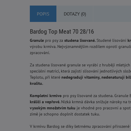
POPIS
DOTAZY (0)
Bardog Top Meat 70 28/16
Granule
pro psy za
studena lisované.
Studené lisování
k
výrobu krmiva. Nejvýznamnějším rozdílem oproti granulí
zpracování.
Za studena lisované granule se vyrábí z hruběji mletých 
speciální matrici, která zajistí slisování jednotlivých sl
Teplotu, při které
nedegradují vitamíny, nedenaturují bí
kvalitu.
Kompletní krmivo
pro psy lisované za studena. Granule
králičí a vepřové.
Nízká krmná dávka snižuje nároky na tr
vysokým množstvím tuku
je vhodné pro pracovní a spo
zimě je schopno doplnit dostatek tuku.
V krmivu Bardog se díky šetrnému zpracování přirozeně