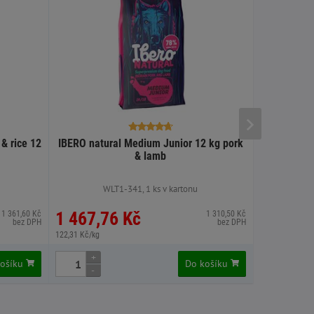
& rice 12
IBERO natural Medium Junior 12 kg pork
Petkult do
& lamb
WLT1-341, 1 ks v kartonu
1 467,76 Kč
1 536,
1 361,60 Kč
1 310,50 Kč
bez DPH
bez DPH
122,31 Kč/kg
128,03 Kč/kg
+
+
košíku
Do košíku
-
-