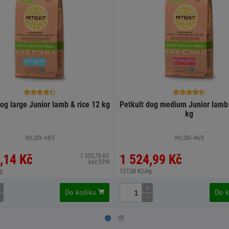
og large Junior lamb & rice 12 kg
Petkult dog medium Junior lamb 
kg
WL00-483
WL00-469
,14 Kč
1 524,99 Kč
1 353,70 Kč
bez DPH
g
127,08 Kč/kg
+
Do košíku
Do 
-