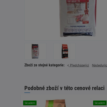
Zboží ze stejné kategorie:
Předcházející
Následují
Podobné zboží v této cenové relaci
Skladem
Skladem