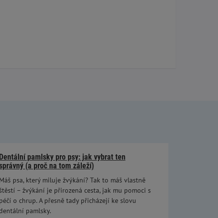
Dentální pamlsky pro psy: jak vybrat ten
správný (a proč na tom záleží)
Máš psa, který miluje žvýkání? Tak to máš vlastně
štěstí – žvýkání je přirozená cesta, jak mu pomoci s
péčí o chrup. A přesně tady přicházejí ke slovu
dentální pamlsky.