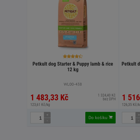
Petkult dog Starter & Puppy lamb & rice
Petkult d
12 kg
WL00-438
1 483,33 Kč
1 516
1 324,40 Kč
bez DPH
123,61 Kč/kg
126,35 Kč/k
+
+
Do košíku
-
-