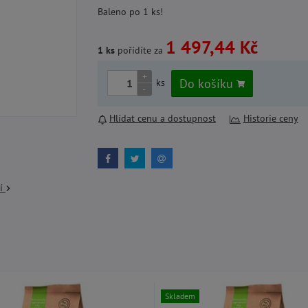
Baleno po 1 ks!
1 497,44 Kč
1 ks
pořídíte za
+
Do košíku
ks
-
Hlídat cenu a dostupnost
Historie ceny
cí
Skladem