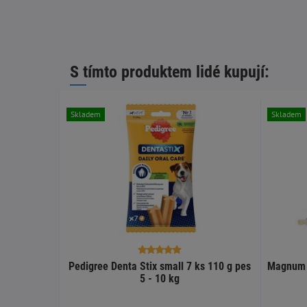
S tímto produktem lidé kupují:
Skladem
Skladem
Pedigree Denta Stix small 7 ks 110 g pes
Magnum C
5 - 10 kg