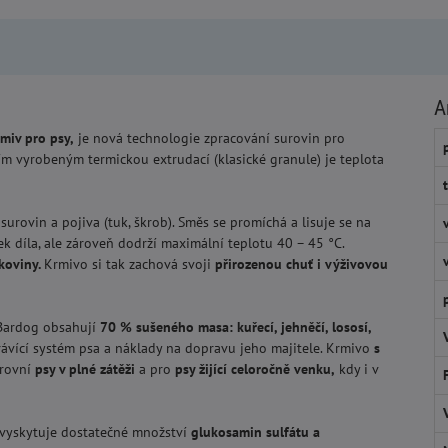
A
rmiv pro psy,
je nová technologie zpracování surovin pro
m vyrobeným termickou extrudací (klasické granule) je teplota
surovin a pojiva (tuk, škrob). Směs se promíchá a lisuje se na
ožek díla, ale zároveň dodrží maximální teplotu 40 – 45 °C.
lkoviny.
Krmivo si tak zachová svoji
přirozenou chuť i výživovou
 Bardog obsahují
70 % sušeného masa: kuřecí, jehněčí, lososí,
ávící systém psa a náklady na dopravu jeho majitele. Krmivo
s
trovní
psy v plné zátěži
a pro
psy žijící celoročně venku,
kdy i v
 vyskytuje dostatečné množství
glukosamin sulfátu a