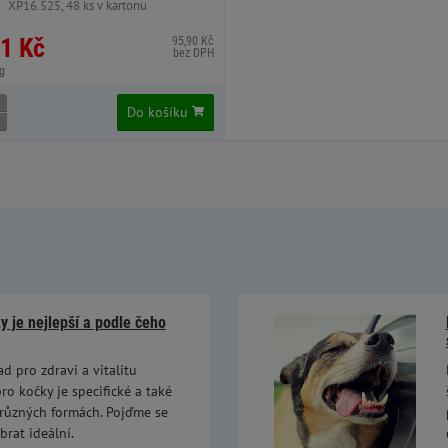
XP16.525, 48 ks v kartonu
1 Kč
95,90 Kč
bez DPH
g
Do košíku
 je nejlepší a podle čeho
ad pro zdraví a vitalitu
ro kočky je specifické a také
 různých formách. Pojďme se
brat ideální.