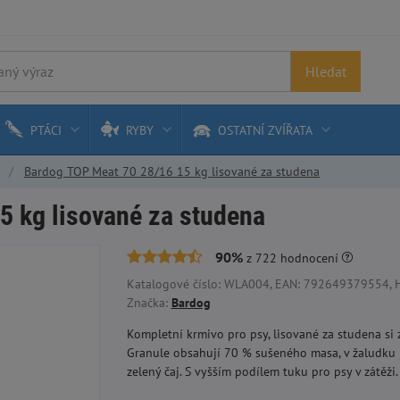
Hledat
PTÁCI
RYBY
OSTATNÍ ZVÍŘATA
Bardog TOP Meat 70 28/16 15 kg lisované za studena
5 kg lisované za studena
90%
z
722
hodnocení
Katalogové číslo: WLA004, EAN: 792649379554, 
Značka:
Bardog
Kompletní krmivo pro psy, lisované za studena si 
Granule obsahují 70 % sušeného masa, v žaludku n
zelený čaj. S vyšším podílem tuku pro psy v zátěži