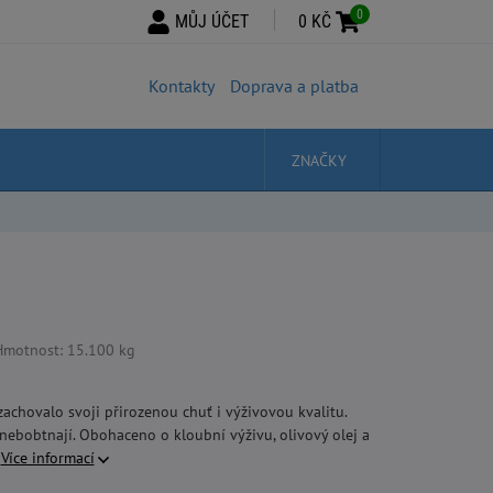
0
MŮJ ÚČET
0 KČ
Kontakty
Doprava a platba
ZNAČKY
Hmotnost: 15.100 kg
zachovalo svoji přirozenou chuť i výživovou kvalitu.
ebobtnají. Obohaceno o kloubní výživu, olivový olej a
.
Více informací