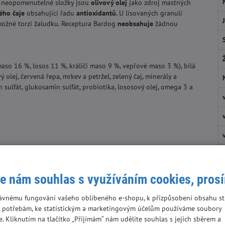
í neopomenutelné složky jsou
olivový olej
jako zdroj mastných
ného čaje
obsahující řadu
antioxidantů.
U lisovaných granulí
možné torzi žaludku. Receptura Bardog
neobsahuje
žádnou
aso 16 %, losos 11 %, králičí maso 9 %, vepřové maso 3 %), bílá
 olej, červená řepa, mrkev a petržel, zelený čaj, minerály a
tin sulfát, glukosamin sulfát, probiotika, lososový olej, omega 3 a
e nám souhlas s využíváním cookies, pros
ávnému fungování vašeho oblíbeného e-shopu, k přizpůsobení obsahu st
 potřebám, ke statistickým a marketingovým účelům používáme soubory
Dá
e. Kliknutím na tlačítko „Přijímám“ nám udělíte souhlas s jejich sběrem a