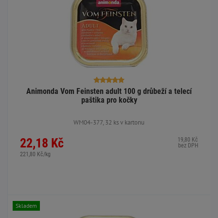
Animonda Vom Feinsten adult 100 g drůbeží a telecí
paštika pro kočky
WM04-377, 32 ks v kartonu
22,18 Kč
19,80 Kč
bez DPH
221,80 Kč/kg
Skladem