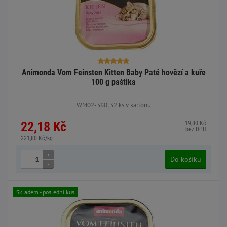
Animonda Vom Feinsten Kitten Baby Paté hovězí a kuře
100 g paštika
WM02-360, 32 ks v kartonu
22,18 Kč
19,80 Kč
bez DPH
221,80 Kč/kg
+
Do košíku
-
Skladem - poslední kus