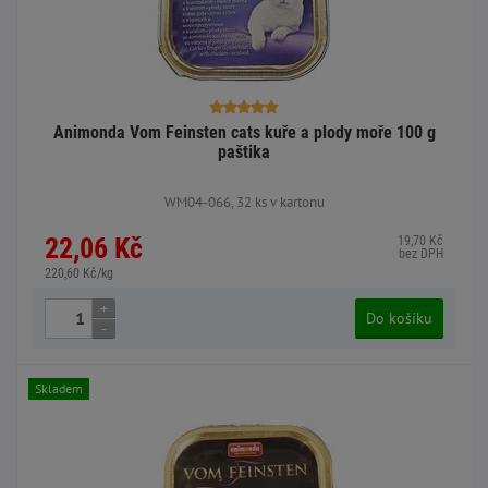
Animonda Vom Feinsten cats kuře a plody moře 100 g
paštika
WM04-066, 32 ks v kartonu
22,06 Kč
19,70 Kč
bez DPH
220,60 Kč/kg
+
Do košíku
-
Skladem