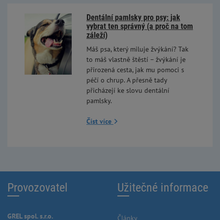
Dentální pamlsky pro psy: jak
vybrat ten správný (a proč na tom
záleží)
Máš psa, který miluje žvýkání? Tak
to máš vlastně štěstí – žvýkání je
přirozená cesta, jak mu pomoci s
péčí o chrup. A přesně tady
přicházejí ke slovu dentální
pamlsky.
Číst více
Provozovatel
Užitečné informace
GREL spol. s.r.o.
Články