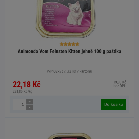
Animonda Vom Feinsten Kitten jehně 100 g paštika
WM02-537, 32 ks v kartonu
22,18 Kč
19,80 Kč
bez DPH
221,80 Kč/kg
+
Do košíku
-