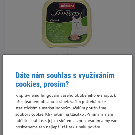
Animonda Vom Feinsten adult 100 g krůta a králík paštika
pro kočky
Dáte nám souhlas s využíváním
cookies, prosím?
WM04-421, 32 ks v kartonu
22,18 Kč
19,80 Kč
K správnému fungování vašeho oblíbeného e-shopu, k
bez DPH
přizpůsobení obsahu stránek vašim potřebám, ke
221,80 Kč/kg
statistickým a marketingovým účelům používáme
+
soubory cookie. Kliknutím na tlačítko „Přijímám“ nám
Do košíku
-
udělíte souhlas s jejich sběrem a zpracováním a my vám
poskytneme ten nejlepší zážitek z nakupování.