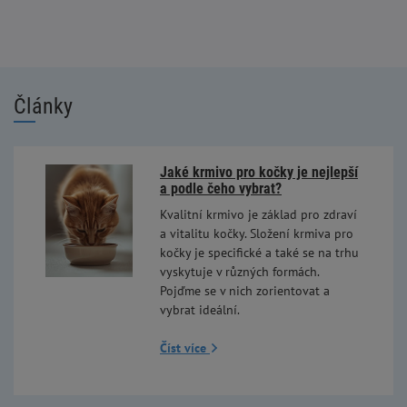
Články
Jaké krmivo pro kočky je nejlepší
a podle čeho vybrat?
Kvalitní krmivo je základ pro zdraví
a vitalitu kočky. Složení krmiva pro
kočky je specifické a také se na trhu
vyskytuje v různých formách.
Pojďme se v nich zorientovat a
vybrat ideální.
Číst více