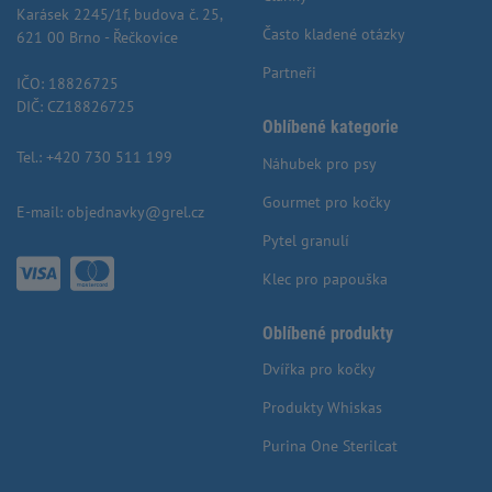
Karásek 2245/1f, budova č. 25,
Často kladené otázky
621 00 Brno - Řečkovice
Partneři
IČO: 18826725
DIČ: CZ18826725
Oblíbené kategorie
Tel.:
+420 730 511 199
Náhubek pro psy
Gourmet pro kočky
E-mail:
objednavky@grel.cz
Pytel granulí
Klec pro papouška
Oblíbené produkty
Dvířka pro kočky
Produkty Whiskas
Purina One Sterilcat