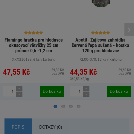
Flamingo hračka pro hlodavce
Apetit- Zajícova zahrádka
okusovací větvičky 25 cm
červená řepa sušená - kostka
průměr 0,6 -1,2 cm
120 g pro hlodavce
XXX210183, 6 ks v kartonu
XL00-078, 12 ks v kartonu
47,55 Kč
44,35 Kč
39,30 Kč
39,60 Kč
bez DPH
bez DPH
369,58 Kč/kg
+
+
Do košíku
Do košíku
-
-
POPIS
DOTAZY (0)