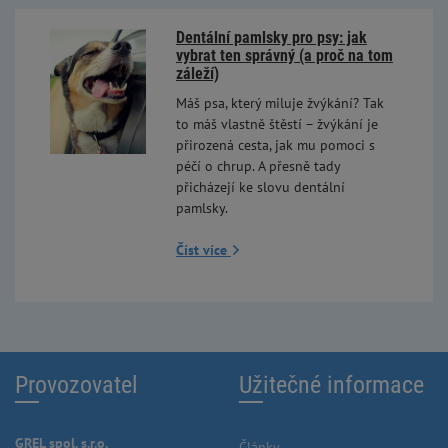
Dentální pamlsky pro psy: jak
vybrat ten správný (a proč na tom
záleží)
Máš psa, který miluje žvýkání? Tak
to máš vlastně štěstí – žvýkání je
přirozená cesta, jak mu pomoci s
péčí o chrup. A přesně tady
přicházejí ke slovu dentální
pamlsky.
Číst více
Provozovatel
Užitečné informace
GREL spol. s.r.o.
Články