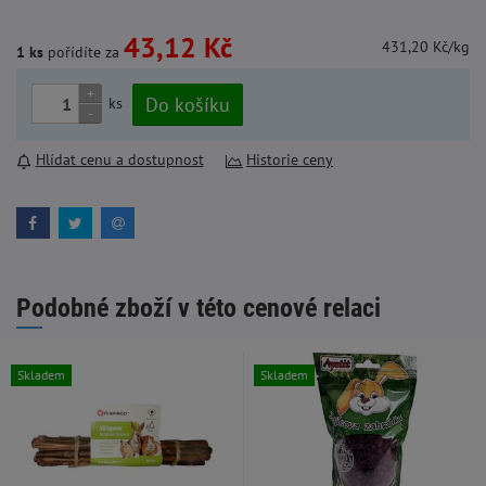
43,12 Kč
431,20 Kč/kg
1 ks
pořídíte za
+
Do košíku
ks
-
Hlídat cenu a dostupnost
Historie ceny
Podobné zboží v této cenové relaci
Skladem
Skladem