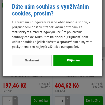
Dáte nám souhlas s využíváním
Skladem
Skladem
cookies, prosím?
K správnému fungování vašeho oblíbeného e-shopu, k
přizpůsobení obsahu stránek vašim potřebám, ke
statistickým a marketingovým účelům používáme
soubory cookie. Kliknutím na tlačítko „Přijímám“ nám
udělíte souhlas s jejich sběrem a zpracováním a my vám
poskytneme ten nejlepší zážitek z nakupování.
Nastavení
Přijímám
Limara seno prosívané 150 l /5
Rabbit Weed hobliny hrubé TOP
kg
1,5 kg 70 l 4 ks super kvalita
WPZA032, 2 ks v kartonu
WPZA113, 4 ks v kartonu
197,46 Kč
404,62 Kč
176,30 Kč
334,40 Kč
bez DPH
bez DPH
1,32 Kč/l
1,45 Kč/l
+
+
Do košíku
Do košíku
-
-