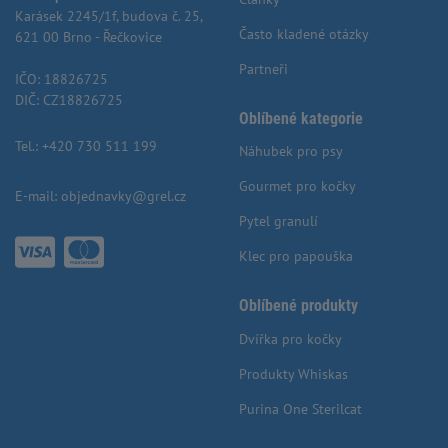
Karásek 2245/1f, budova č. 25,
Často kladené otázky
621 00 Brno - Řečkovice
Partneři
IČO: 18826725
DIČ: CZ18826725
Oblíbené kategorie
Tel.:
+420 730 511 199
Náhubek pro psy
Gourmet pro kočky
E-mail:
objednavky@grel.cz
Pytel granulí
Klec pro papouška
Oblíbené produkty
Dvířka pro kočky
Produkty Whiskas
Purina One Sterilcat