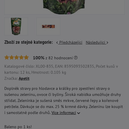
Zboží ze stejné kategorie:
Předcházející
Následující
100%
z
82
hodnocení
Katalogové číslo: XL00-835, EAN: 8595093502835, Počet kusů v
kartonu: 12 ks, Hmotnost: 0.105 kg
Značka:
Apetit
Doplněk stravy pro hlodavce a králíky pro zpestření stravy o
sušenou zeleninu, ovoce či byliny. Široká nabídka umožňuje druhy
střídat. Zeleninka je sušená směs mrkve, červené řepy a kořenové
petržele. Dávkuje se do max. 25 % krmné dávky. Zeleninu lze koupit
i samostatně podle druhů.
Více informací
Baleno po 1 ks!