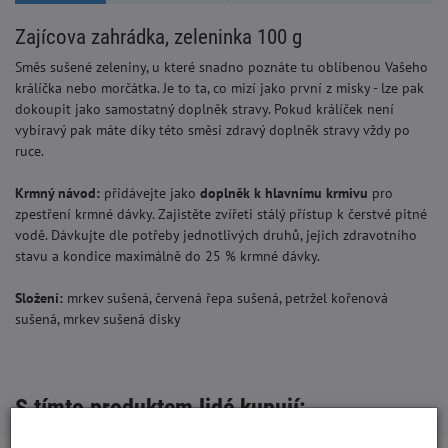
Zajícova zahrádka, zeleninka 100 g
Směs sušené zeleniny, u které snadno poznáte tu oblíbenou Vašeho
králíčka nebo morčátka. Je to ta, co mizí jako první z misky - lze pak
dokoupit jako samostatný doplněk stravy. Pokud králíček není
vybíravý pak máte díky této směsi zdravý doplněk stravy vždy po
ruce.
Krmný návod:
přidávejte jako
doplněk k hlavnímu krmivu
pro
zpestření krmné dávky. Zajistěte zvířeti stálý přístup k čerstvé pitné
vodě. Dávkujte dle potřeby jednotlivých druhů, jejich zdravotního
stavu a kondice maximálně do 25 % krmné dávky.
Složení:
mrkev sušená, červená řepa sušená, petržel kořenová
sušená, mrkev sušená disky
S tímto produktem lidé kupují: