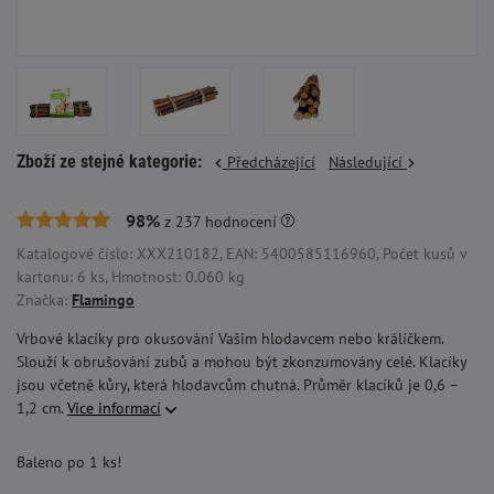
Zboží ze stejné kategorie:
Předcházející
Následující
98%
z
237
hodnocení
Katalogové číslo: XXX210182, EAN: 5400585116960, Počet kusů v
kartonu: 6 ks, Hmotnost: 0.060 kg
Značka:
Flamingo
Vrbové klacíky pro okusování Vašim hlodavcem nebo králíčkem.
Slouží k obrušování zubů a mohou být zkonzumovány celé. Klacíky
jsou včetně kůry, která hlodavcům chutná. Průměr klacíků je 0,6 –
1,2 cm.
Více informací
Baleno po 1 ks!