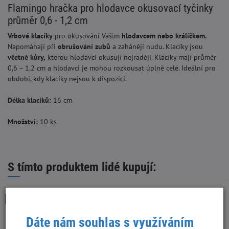
Flamingo hračka pro hlodavce okusovací tyčinky
průměr 0,6 - 1,2 cm
Vrbové klacíky
pro okusování Vašim
hlodavcem nebo králíčkem.
Napomáhají při
obrušování zubů
a zahánějí nudu. Klacíky jsou
včetně kůry,
kterou hlodavci okusují nejraději. Klacíky mají průměr
0,6 – 1,2 cm a hlodavci je mohou rozkousat úplně celé. Ideální pro
období, kdy klacíky nejsou k dispozici.
Délka klacíků:
16 cm
Množství:
10 ks
S tímto produktem lidé kupují:
Skladem
Skladem
Dáte nám souhlas s využíváním