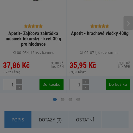
Apetit- Zajícova zahrádka
Apetit - hrachové vločky 400g
měsíček lékařský - květ 30 g
pro hlodavce
XL00-054, 12 ks v kartonu
XL02-071, 6 ks v kartonu
37,86 Kč
35,95 Kč
33,80 Kč
32,10 Kč
bez DPH
bez DPH
1 262 Kč/kg
89,88 Kč/kg
+
+
Do košíku
Do košíku
-
-
POPIS
DOTAZY (0)
OSTATNÍ