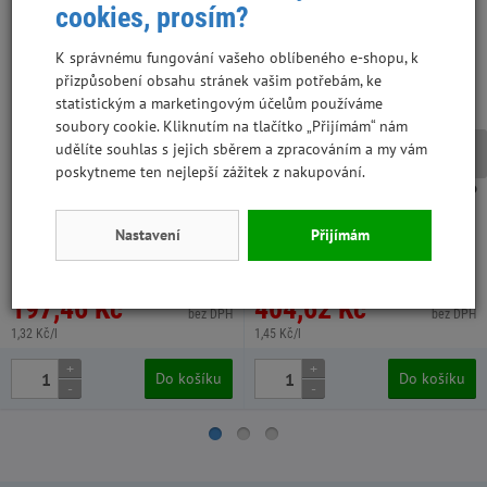
cookies, prosím?
K správnému fungování vašeho oblíbeného e-shopu, k
přizpůsobení obsahu stránek vašim potřebám, ke
statistickým a marketingovým účelům používáme
soubory cookie. Kliknutím na tlačítko „Přijímám“ nám
udělíte souhlas s jejich sběrem a zpracováním a my vám
poskytneme ten nejlepší zážitek z nakupování.
Limara seno prosívané 150 l /5
Rabbit Weed hobliny hrubé TOP
kg
1,5 kg 70 l 4 ks super kvalita
Nastavení
Přijímám
WPZA032, 2 ks v kartonu
WPZA113, 4 ks v kartonu
197,46 Kč
404,62 Kč
176,30 Kč
334,40 Kč
bez DPH
bez DPH
1,32 Kč/l
1,45 Kč/l
+
+
Do košíku
Do košíku
-
-