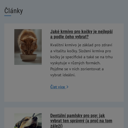
Články
Jaké krmivo pro kočky je nejlepší
a podle čeho vybrat?
Kvalitní krmivo je základ pro zdraví
a vitalitu kočky. Složení krmiva pro
kočky je specifické a také se na trhu
vyskytuje v různých formách.
Pojďme se v nich zorientovat a
vybrat ideální.
Číst více
Dentální pamlsky pro psy: jak
vybrat ten správný (a proč na tom
záleží)