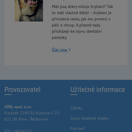
Máš psa, který miluje žvýkání? Tak
to máš vlastně štěstí – žvýkání je
přirozená cesta, jak mu pomoci s
péčí o chrup. A přesně tady
přicházejí ke slovu dentální
pamlsky.
Číst více
Provozovatel
Užitečné informace
GREL spol. s.r.o.
Články
Karásek 2245/1f, budova č. 25,
Často kladené otázky
621 00 Brno - Řečkovice
Partneři
IČO: 18826725