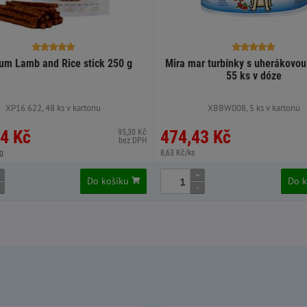
m Lamb and Rice stick 250 g
Mira mar turbínky s uherákovou 
55 ks v dóze
XP16.622, 48 ks v kartonu
XBBW008, 5 ks v kartonu
4 Kč
474,43 Kč
95,30 Kč
bez DPH
g
8,63 Kč/ks
+
Do košíku
Do 
-