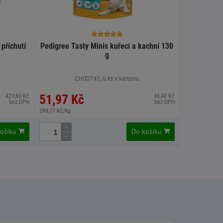
příchutí
Pedigree Tasty Minis kuřecí a kachní 130
g
CH00743, 6 ks v kartonu
51,97 Kč
423,60 Kč
46,40 Kč
bez DPH
bez DPH
399,77 Kč/kg
+
košíku
Do košíku
-