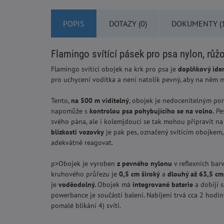
POPIS
DOTAZY (0)
DOKUMENTY (1
Flamingo svítící pásek pro psa nylon, růž
Flamingo svítící obojek na krk pro psa je
doplňkový iden
pro uchycení vodítka a není natolik pevný, aby na něm m
Tento,
na 500 m viditelný
, obojek je nedocenitelným p
napomůže s
kontrolou psa pohybujícího se na volno.
Pes
svého pána, ale i kolemjdoucí se tak mohou připravit na 
blízkosti vozovky
je pak pes, označený svítícím obojkem
adekvátně reagovat.
p>Obojek je vyroben
z
pevného nylonu
v reflexních bar
kruhového průřezu je
0,5 cm široký
a
dlouhý až 6
3,5
cm
je
voděodolný.
Obojek má
integrované baterie
a dobíjí 
powerbance je součástí balení. Nabíjení trvá cca 2 hodin
pomalé blikání 4) svítí.