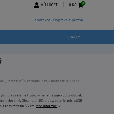
0
MŮJ ÚČET
0 KČ
Kontakty
Doprava a platba
ZNAČKY
ý
, Počet kusů v kartonu: 2 ks, Hmotnost: 0.090 kg
nylonu a světelné trubičky nenahrazuje vodící obojek.
eru nebo tmě. Obsahuje LED diody, baterie, microUSB
m. Lze zkrátit na 33 cm.
Více informací