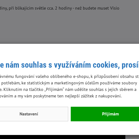
iny, při blikajícím světle cca. 2 hodiny - než budete muset Visio
ivilizaci znamená: BÝT VIDĚN - NEBÝT ULOVEN.
Více na toto téma
e nám souhlas s využíváním cookies, pros
ávnému fungování vašeho oblíbeného e-shopu, k přizpůsobení obsahu st
 potřebám, ke statistickým a marketingovým účelům používáme soubory
e. Kliknutím na tlačítko „Přijímám“ nám udělíte souhlas s jejich sběrem a
ováním a my vám poskytneme ten nejlepší zážitek z nakupování.
Nastavení
Přijímám