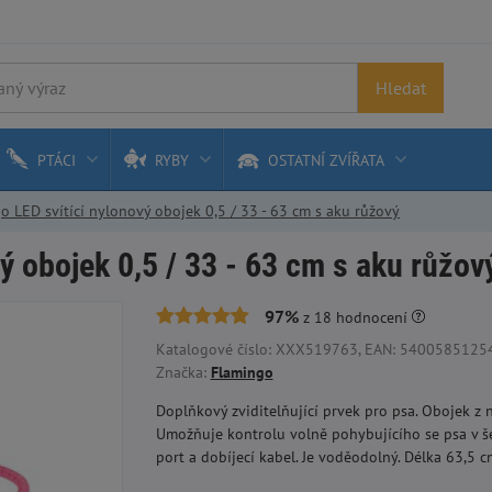
Hledat
PTÁCI
RYBY
OSTATNÍ ZVÍŘATA
o LED svítící nylonový obojek 0,5 / 33 - 63 cm s aku růžový
ý obojek 0,5 / 33 - 63 cm s aku růžov
97%
z
18
hodnocení
Katalogové číslo: XXX519763, EAN: 5400585125481
Značka:
Flamingo
Doplňkový zviditelňující prvek pro psa. Obojek z 
Umožňuje kontrolu volně pohybujícího se psa v š
port a dobíjecí kabel. Je voděodolný. Délka 63,5 c