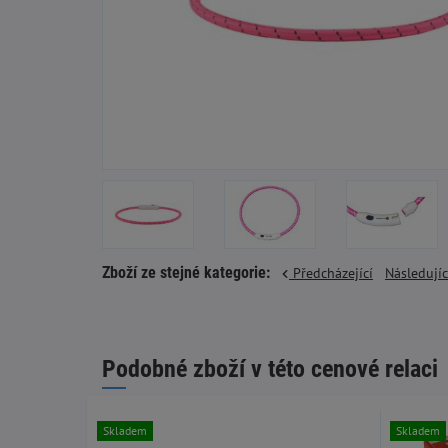
Zboží ze stejné kategorie:
Předcházející
Následují
Podobné zboží v této cenové relaci
Skladem
Skladem