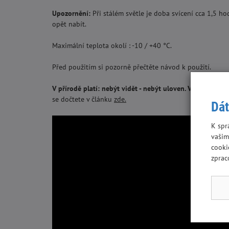
Upozornění:
Při stálém světle je doba svícení cca 1,5 hod
opět nabít.
Maximální teplota okolí : -10 / +40 °C.
Před použitím si pozorně přečtěte návod k použití.
V přírodě platí: nebýt vidět - nebýt uloven. V moderní c
se dočtete v článku
zde.
Dát
K spr
vašim
cooki
zprac