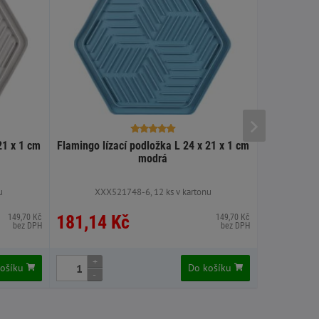
21 x 1 cm
Flamingo lízací podložka L 24 x 21 x 1 cm
Flamingo lí
modrá
u
XXX521748-6, 12 ks v kartonu
XXX5
181,14 Kč
181,62
149,70 Kč
149,70 Kč
bez DPH
bez DPH
+
+
košíku
Do košíku
-
-