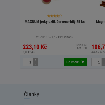
MAGNUM jerky uzlík červeno-bílý 25 ks
Magnu
WPZH16.394, 12 ks v kartonu
223,10 Kč
106,7
199,20 Kč
bez DPH
8,92 Kč/ks
426,96 Kč/k
+
+
Do košíku
-
-
Články