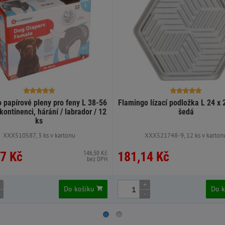
 papírové pleny pro feny L 38-56
Flamingo lízací podložka L 24 x 
kontinenci, hárání / labrador / 12
šedá
ks
XXX510587, 3 ks v kartonu
XXX521748-9, 12 ks v karton
7 Kč
181,14 Kč
146,50 Kč
bez DPH
+
Do košíku
Do 
-