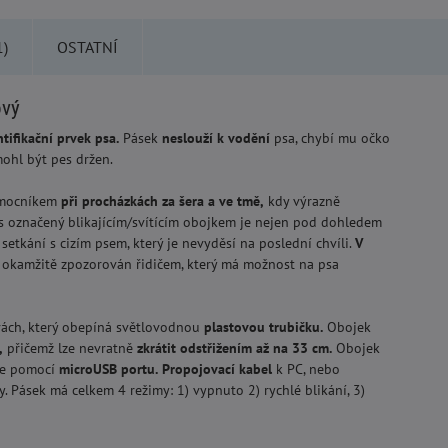
)
OSTATNÍ
ový
tifikační prvek psa.
Pásek
neslouží k vodění
psa, chybí mu očko
ohl být pes držen.
omocníkem
při procházkách za šera a ve tmě,
kdy výrazně
 označený blikajícím/svítícím obojkem je nejen pod dohledem
setkání s cizím psem, který je nevyděsí na poslední chvíli.
V
, okamžitě zpozorován řidičem, který má možnost na psa
vách, který obepíná světlovodnou
plastovou trubičku
.
Obojek
,
přičemž lze nevratně
zkrátit odstřižením až na 3
3
cm.
Obojek
se pomocí
microUSB portu.
Propojovací kabel
k PC, nebo
y. Pásek má celkem 4 režimy: 1) vypnuto 2) rychlé blikání, 3)