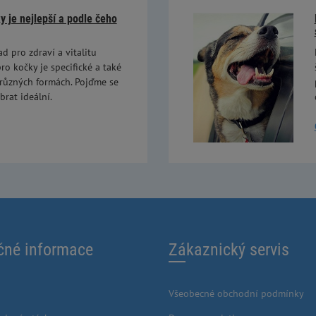
 je nejlepší a podle čeho
ad pro zdraví a vitalitu
ro kočky je specifické a také
 různých formách. Pojďme se
brat ideální.
čné informace
Zákaznický servis
Všeobecné obchodní podmínky