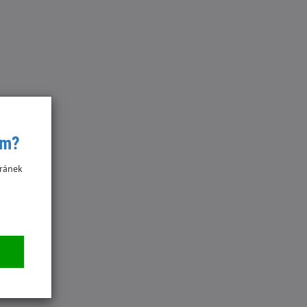
ím?
ránek