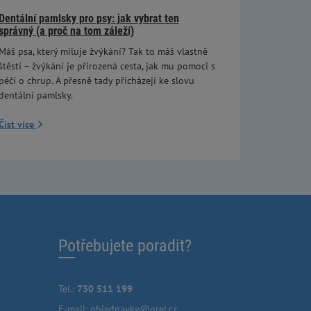
Dentální pamlsky pro psy: jak vybrat ten
správný (a proč na tom záleží)
Máš psa, který miluje žvýkání? Tak to máš vlastně
štěstí – žvýkání je přirozená cesta, jak mu pomoci s
péčí o chrup. A přesně tady přicházejí ke slovu
dentální pamlsky.
Číst více
Potřebujete poradit?
Tel.:
730 511 199
E-mail:
objednavky@grel.cz