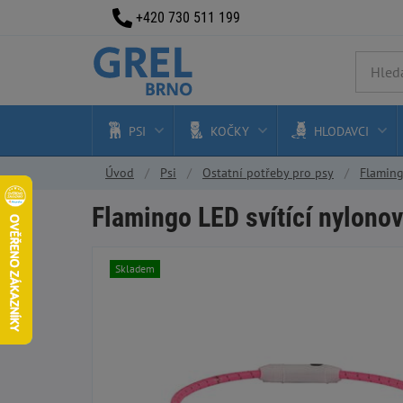
+420 730 511 199
PSI
KOČKY
HLODAVCI
Úvod
Psi
Ostatní potřeby pro psy
Flaming
Flamingo LED svítící nylonov
Skladem