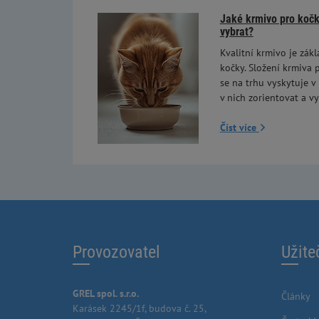
Jaké krmivo pro kočky
vybrat?
Kvalitní krmivo je zákl
kočky. Složení krmiva p
se na trhu vyskytuje v
v nich zorientovat a vy
Číst více
Provozovatel
Užite
GREL spol. s.r.o.
Články
Karásek 2245/1f, budova č. 25,