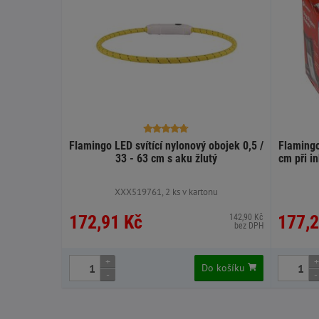
Flamingo LED svítící nylonový obojek 0,5 /
Flamingo
33 - 63 cm s aku žlutý
cm při in
XXX519761, 2 ks v kartonu
172,91 Kč
177,2
142,90 Kč
bez DPH
+
+
Do košíku
-
-