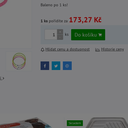
Baleno po 1 ks!
173,27 Kč
1 ks
pořídíte za
+
Do košíku
ks
-
Hlídat cenu a dostupnost
Historie ceny
cí
Skladem