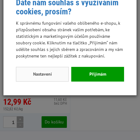
Dáte nám souhlas s využíváním
cookies, prosím?
K správnému fungování vašeho oblíbeného e-shopu, k
přizpůsobení obsahu stránek vašim potřebám, ke
statistickým a marketingovým účelům používáme
soubory cookie. Kliknutím na tlačítko „Přijímám“ nám
udělíte souhlas s jejich sběrem a zpracováním a my vám
poskytneme ten nejlepší zážitek z nakupování.
Brit Premium by Nature Cat
Delicate Fillets in Gravy with
Nastavení
Přijímám
Chicken 85 g kapsa
WPZ503-553, 24 ks v kartonu
12,99 Kč
11,60 Kč
bez DPH
152,82 Kč/kg
+
Do košíku
-