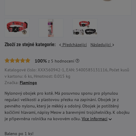
Zboží ze stejné kategorie:
Předcházející
Následující
100%
z
5
hodnocení
Katalogové číslo: XXX560942-1, EAN: 5400585131116, Počet kusů
v kartonu: 6 ks, Hmotnost: 0.015 kg
Značka:
Flamingo
Nylonový obojek pro kotě. Má posuvnou sponu pro plynulou
regulaci velikosti a plastovou přezku na zapínání. Obojek je z
pevného nylonu, který je měkký a odolný. Obojek je potištěný
kočičími hlavami, nápisy Meow a barevnými trojúhelníčky. K obojku
je připevněna rolnička na kovovém očku.
Více informací
Baleno po 1 ks!