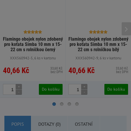
Flamingo obojek nylon zdobený
Flamingo obojek nylon zdobený
pro koťata Simba 10 mm x 15-
pro koťata Simba 10 mm x 15-
22 cm s rolničkou černý
22 cm s rolničkou bílý
XXX560942-5, 6 ks v kartonu
XXX560942-9, 6 ks v kartonu
40,66 Kč
40,66 Kč
33,60 Kč
33,60 Kč
bez DPH
bez DPH
+
+
Do košíku
Do košíku
-
-
POPIS
DOTAZY (0)
OSTATNÍ