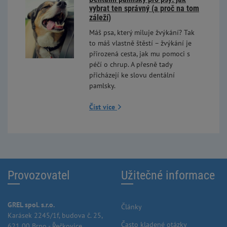
vybrat ten správný (a proč na tom
záleží)
Máš psa, který miluje žvýkání? Tak
to máš vlastně štěstí – žvýkání je
přirozená cesta, jak mu pomoci s
péčí o chrup. A přesně tady
přicházejí ke slovu dentální
pamlsky.
Číst více
Provozovatel
Užitečné informace
GREL spol. s.r.o.
Články
Karásek 2245/1f, budova č. 25,
Často kladené otázky
621 00 Brno - Řečkovice