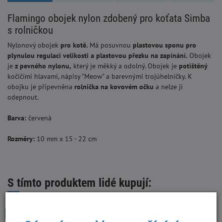
Flamingo obojek nylon zdobený pro koťata Simba
s rolničkou
Nylonový obojek
pro kotě.
Má posuvnou
plastovou
sponu pro
plynulou regulaci velikosti
a plastovou přezku na zapínání.
Obojek
je
z pevného nylonu,
který je měkký a odolný. Obojek je
potištěný
kočičími hlavami, nápisy "Meow" a barevnými trojúhelníčky.
K
obojku je připevněna
rolnička na kovovém očku
a
nelze ji
odepnout.
Barva:
červená
Rozměry:
10 mm x 15 - 22 cm
S tímto produktem lidé kupují:
Skladem