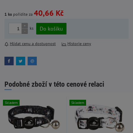
40,66 Kč
1 ks
pořídíte za
+
Do košíku
ks
-
Hlídat cenu a dostupnost
Historie ceny
Podobné zboží v této cenové relaci
Skladem
Skladem