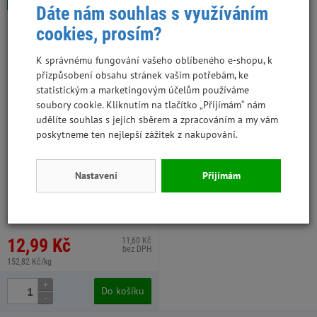
Skladem
Dáte nám souhlas s využíváním
cookies, prosím?
K správnému fungování vašeho oblíbeného e-shopu, k
přizpůsobení obsahu stránek vašim potřebám, ke
statistickým a marketingovým účelům používáme
soubory cookie. Kliknutím na tlačítko „Přijímám“ nám
udělíte souhlas s jejich sběrem a zpracováním a my vám
poskytneme ten nejlepší zážitek z nakupování.
Brit Premium by Nature Cat
Nastavení
Přijímám
Delicate Fillets in Gravy with
Chicken 85 g kapsa
WPZ503-553, 24 ks v kartonu
12,99 Kč
11,60 Kč
bez DPH
152,82 Kč/kg
+
Do košíku
-