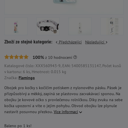
Zboží ze stejné kategorie:
Předcházející
Následující
100%
z
10
hodnocení
Katalogové číslo: XXX560943-9, EAN: 5400585131147, Počet kusů
v kartonu: 6 ks, Hmotnost: 0.015 kg
Značka:
Flamingo
Obojek pro kočky s kočičím potiskem z nylonového pásku. Pásek je
přizpůsobivý a měkký, zapíná se plastovou zacvakávací sponou. Na
obojku je kovové očko s provlečenou rolničkou. Díky zvuku na sebe
kočka upozorní a víte o jejím pohybu. Obvod obojku lze plynule
nastavit posuvnou přezkou.
Více informací
Baleno po 1 ks!