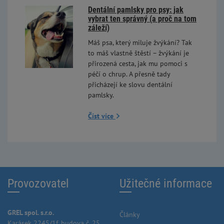
Dentální pamlsky pro psy: jak
vybrat ten správný (a proč na tom
záleží)
Máš psa, který miluje žvýkání? Tak
to máš vlastně štěstí – žvýkání je
přirozená cesta, jak mu pomoci s
péčí o chrup. A přesně tady
přicházejí ke slovu dentální
pamlsky.
Číst více
Provozovatel
Užitečné informace
GREL spol. s.r.o.
Články
Karásek 2245/1f, budova č. 25,