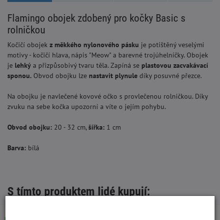
Flamingo obojek zdobený pro kočky Basic s
rolničkou
Kočičí obojek
z měkkého nylonového pásku
je potištěný veselými
motivy - kočičí hlava, nápis "Meow" a barevné trojúhelníčky. Obojek
je
lehký
a přizpůsobivý tvaru těla. Zapíná se
plastovou zacvakávací
sponou.
Obvod obojku lze
nastavit plynule
díky posuvné přezce.
Na obojku je navlečené kovové očko s provlečenou rolničkou. Díky
zvuku na sebe kočka upozorní a víte o jejím pohybu.
Obvod obojku:
20 - 32 cm,
šířka:
1 cm
Barva:
bílá
S tímto produktem lidé kupují: