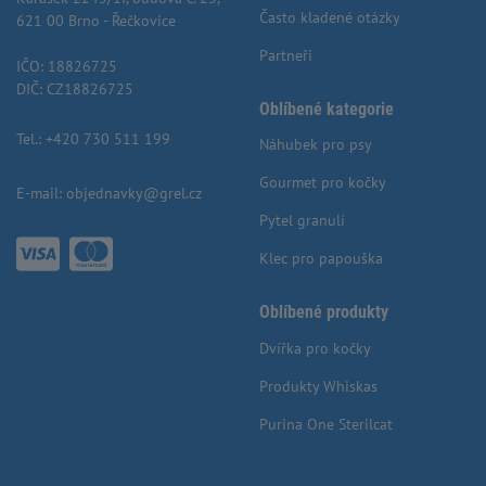
Často kladené otázky
621 00 Brno - Řečkovice
Partneři
IČO: 18826725
DIČ: CZ18826725
Oblíbené kategorie
Tel.:
+420 730 511 199
Náhubek pro psy
Gourmet pro kočky
E-mail:
objednavky@grel.cz
Pytel granulí
Klec pro papouška
Oblíbené produkty
Dvířka pro kočky
Produkty Whiskas
Purina One Sterilcat