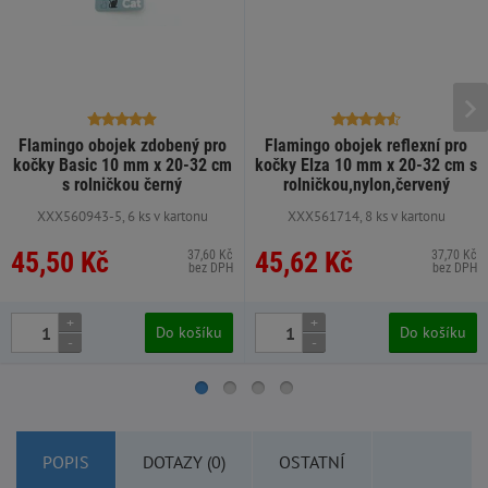
Flamingo obojek zdobený pro
Flamingo obojek reflexní pro
kočky Basic 10 mm x 20-32 cm
kočky Elza 10 mm x 20-32 cm s
s rolničkou černý
rolničkou,nylon,červený
XXX560943-5, 6 ks v kartonu
XXX561714, 8 ks v kartonu
45,50 Kč
45,62 Kč
37,60 Kč
37,70 Kč
bez DPH
bez DPH
+
+
Do košíku
Do košíku
-
-
POPIS
DOTAZY (0)
OSTATNÍ