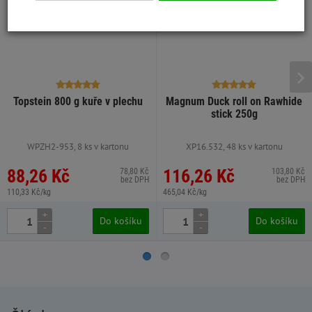
Topstein 800 g kuře v plechu
Magnum Duck roll on Rawhide
stick 250g
WPZH2-953, 8 ks v kartonu
XP16.532, 48 ks v kartonu
88,26 Kč
116,26 Kč
78,80 Kč
103,80 Kč
bez DPH
bez DPH
110,33 Kč/kg
465,04 Kč/kg
+
+
Do košíku
Do košíku
-
-