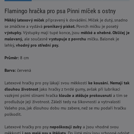
Flamingo hračka pro psa Pinni míček s ostny
Měkký latexový míček
připravený k dovádění. Míček je dutý, snadno
se zmáčkne a vydává
pronikavý pískot.
Povrch míčku je posetý
výstupky.
Výstupky mají tupé konce, jsou
měkké a ohebné. Obličej je
malovaný,
ale současně
vystupuje z povrchu
míčku. Balonek je
lehký,
vhodný pro střední psy.
Průměr:
8 cm
Barva:
červená
Latexové hračky pro psy lákají svou měkkostí
ke kousání.
Nemají tak
dlouhou životnost
jako hračky z tvrdé gumy, avšak při lubrikaci
vazkými psími slinami hračka
klouže a ztěžuje prokousnutí
a tím se
prodlužuje její životnost. Záleží tedy na šikovnosti a vytrvalosti
Vašeho psa, jak dlouhou dobu mu zabere, než se mu podaří hračku
poškodit.
Latexové hračky pro psy
nepoškozují zuby
a jsou vhodné svou
měkkostí
i pro malé psy a štěňata.
Do jisté míry jsou schopné odolat