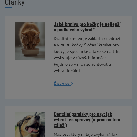
Články
Jaké krmivo pro kočky je nejlepší
a podle čeho vybrat?
Kvalitní krmivo je základ pro zdraví
a vitalitu kočky. Složení krmiva pro
kočky je specifické a také se na trhu
vyskytuje v různých formách.
Pojďme se v nich zorientovat a
vybrat ideální.
Číst více
Dentální pamlsky pro psy: jak
vybrat ten správný (a proč na tom
záleží)
Máš psa, který miluje žvýkání? Tak