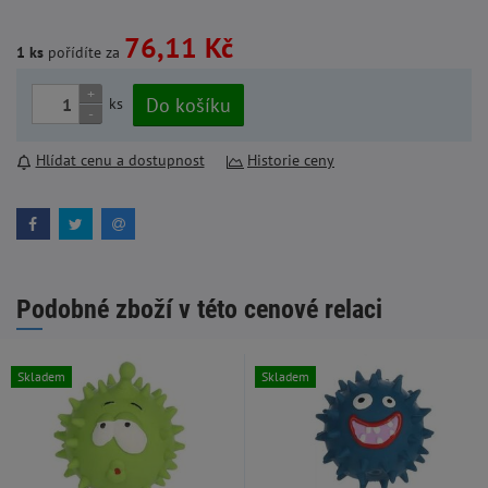
76,11 Kč
1 ks
pořídíte za
+
Do košíku
ks
-
Hlídat cenu a dostupnost
Historie ceny
Podobné zboží v této cenové relaci
Skladem
Skladem