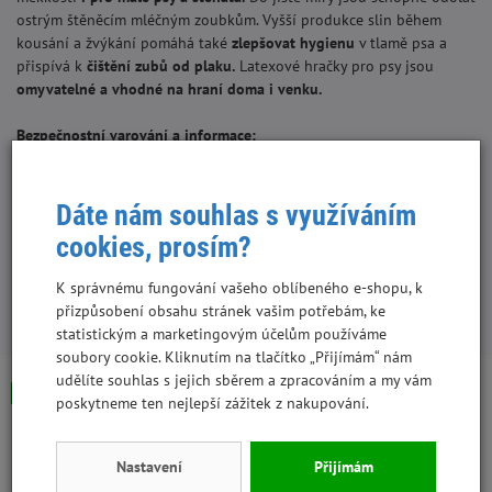
ostrým štěněcím mléčným zoubkům. Vyšší produkce slin během
kousání a žvýkání pomáhá také
zlepšovat hygienu
v tlamě psa a
přispívá k
čištění zubů od plaku.
Latexové hračky pro psy jsou
omyvatelné a vhodné na hraní doma i venku.
Bezpečnostní varování a informace:
Uchovejte hračku mimo dosah dětí. Při hraní s hračkami mějte
svého mazlíčka pod dohledem a nedovolte mu, aby si hrál s
rozbitou nebo poškozenou hračkou. Rozbité nebo poškozené hračky
Dáte nám souhlas s využíváním
vyhoďte/vyměňte. Před použitím sejměte obal.
cookies, prosím?
K správnému fungování vašeho oblíbeného e-shopu, k
přizpůsobení obsahu stránek vašim potřebám, ke
S tímto produktem lidé kupují:
statistickým a marketingovým účelům používáme
soubory cookie. Kliknutím na tlačítko „Přijímám“ nám
udělíte souhlas s jejich sběrem a zpracováním a my vám
Skladem
Skladem
Výhodná cena
poskytneme ten nejlepší zážitek z nakupování.
Nastavení
Přijímám