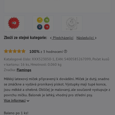
Zboží ze stejné kategorie:
Předcházející
Následující
100%
z
3
hodnocení
Katalogové číslo: XXX523050-1, EAN: 5400585267099, Počet kusů
v kartonu: 16 ks, Hmotnost: 0.060 kg
Značka:
Flamingo
Měkký latexový míček připravený k dovádění. Míček je dutý, snadno
se zmáčkne a vydává pronikavý pískot. Výstupky mají tupé konce,
jsou měkké a ohebné. Obličej je malovaný, ale současně vystupuje z
povrchu míčku. Balonek je lehký, vhodný pro střední psy.
Více informací
Baleno po 1 ks!