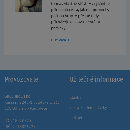
to máš vlastně štěstí – žvýkání je
přirozená cesta, jak mu pomoci s
péčí o chrup. A přesně tady
přicházejí ke slovu dentální
pamlsky.
Číst více
Provozovatel
Užitečné informace
GREL spol. s.r.o.
Články
Karásek 2245/1f, budova č. 25,
Často kladené otázky
621 00 Brno - Řečkovice
Partneři
IČO: 18826725
DIČ: CZ18826725