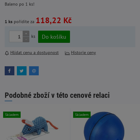
Baleno po 1 ks!
118,22 Kč
1 ks
pořídíte za
+
Do košíku
ks
-
Hlídat cenu a dostupnost
Historie ceny
Podobné zboží v této cenové relaci
Skladem
Skladem