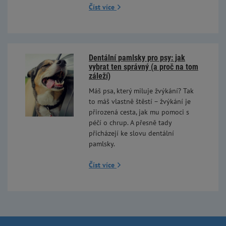
Číst více
Dentální pamlsky pro psy: jak
vybrat ten správný (a proč na tom
záleží)
Máš psa, který miluje žvýkání? Tak
to máš vlastně štěstí – žvýkání je
přirozená cesta, jak mu pomoci s
péčí o chrup. A přesně tady
přicházejí ke slovu dentální
pamlsky.
Číst více