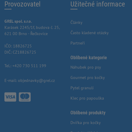
Provozovatel
Užitečné informace
GREL spol. s.r.o.
Články
Karásek 2245/1f, budova č. 25,
Často kladené otázky
621 00 Brno - Řečkovice
Partneři
IČO: 18826725
DIČ: CZ18826725
Oblíbené kategorie
Tel.:
+420 730 511 199
Náhubek pro psy
Gourmet pro kočky
E-mail:
objednavky@grel.cz
Pytel granulí
Klec pro papouška
Oblíbené produkty
Dvířka pro kočky