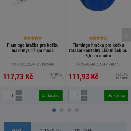
Flamingo hračka pro kočku
Flamingo hračka pro kočku
maxi myš 17 cm modá
rotační kouzelný LED míček pr.
6,5 cm modrá
XXX561125, 4 ks v kartonu
XXX560644, 12 ks v kartonu
117,73 Kč
111,93 Kč
97,30 Kč
92,50 Kč
bez DPH
bez DPH
+
+
Do košíku
Do košíku
-
-
POPIS
DOTAZY (0)
OSTATNÍ