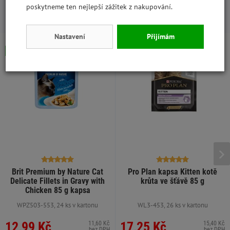
poskytneme ten nejlepší zážitek z nakupování.
S tímto produktem lidé kupují:
Nastavení
Přijímám
Skladem
Skladem
Výhodná cena
Brit Premium by Nature Cat
Pro Plan kapsa Kitten kotě
Delicate Fillets in Gravy with
krůta ve šťávě 85 g
Chicken 85 g kapsa
WPZ503-553, 24 ks v kartonu
WL3-453, 26 ks v kartonu
12,99 Kč
17,25 Kč
11,60 Kč
15,40 Kč
bez DPH
bez DPH