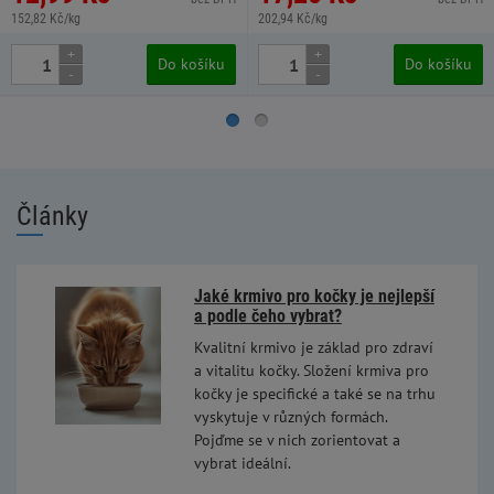
152,82 Kč/kg
202,94 Kč/kg
+
+
Do košíku
Do košíku
-
-
Články
Jaké krmivo pro kočky je nejlepší
a podle čeho vybrat?
Kvalitní krmivo je základ pro zdraví
a vitalitu kočky. Složení krmiva pro
kočky je specifické a také se na trhu
vyskytuje v různých formách.
Pojďme se v nich zorientovat a
vybrat ideální.