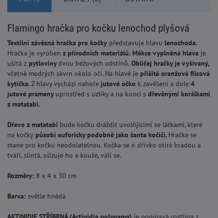
Flamingo hračka pro kočku lenochod plyšová
Textilní závěsná hračka pro kočky
představuje hlavu
lenochoda.
Hračka je vyroben
z přírodních materiálů.
Měkce vyplněná hlava
je
ušitá z
pytloviny
dvou béžových odstínů.
Obličej hračky je vyšívaný,
včetně modrých skvrn okolo očí. Na hlavě je
přišitá oranžová filcová
kytička.
Z hlavy vychází nahoře
jutové očko
k zavěšení a dole
4
jutové prameny
uprostřed s uzlíky a na konci s
dřevěnými korálkami
z matatabi.
Dřevo z matatabi
bude kočku dráždit uvolňjícími se látkami, které
na kočky
působí euforicky podobně jako šanta kočičí.
Hračka se
stane pro kočku neodolatelnou. Kočka se o dřívko otírá bradou a
tváří, slintá, olizuje ho a kouše, válí se.
Rozměry:
8 x 4 x 30 cm
Barva:
světle hnědá
AKTINIDIE STŘÍBRNÁ (Actinidia polygama)
je popínavá rostlina z