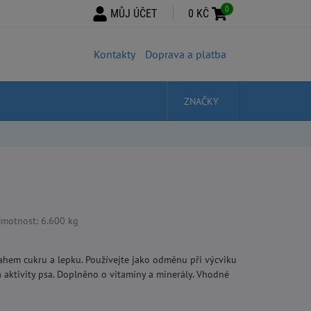
0
MŮJ ÚČET
0 KČ
Kontakty
Doprava a platba
ZNAČKY
motnost: 6.600 kg
hem cukru a lepku. Používejte jako odměnu při výcviku
 aktivity psa. Doplněno o vitamíny a minerály. Vhodné