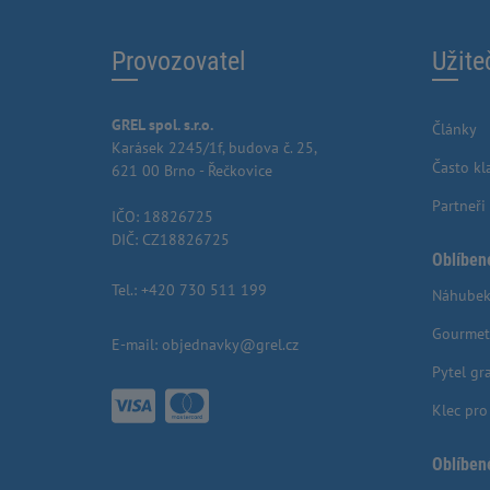
Provozovatel
Užite
GREL spol. s.r.o.
Články
Karásek 2245/1f, budova č. 25,
Často kl
621 00 Brno - Řečkovice
Partneři
IČO: 18826725
DIČ: CZ18826725
Oblíben
Tel.:
+420 730 511 199
Náhubek
Gourmet
E-mail:
objednavky@grel.cz
Pytel gr
Klec pr
Oblíben