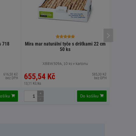
s 718
Mira mar naturální tyče s dršťkami 22 cm
Mira mar na
50 ks
XBBW309A, 10 ks v kartonu
X
655,54 Kč
655,54
616,50 Kč
585,30 Kč
bez DPH
bez DPH
13,11 Kč/ks
13,11 Kč/ks
+
+
košíku
Do košíku
-
-