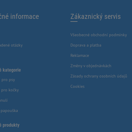
čné informace
Zákaznický servis
Všeobecné obchodní podmínky
adené otázky
Doprava a platba
Reklamace
Změny v objednávkách
é kategorie
Zásady ochrany osobních údajů
 pro psy
Cookies
 pro kočky
anulí
o papouška
é produkty