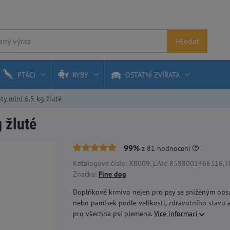
Hledat
PTÁCI
RYBY
OSTATNÍ ZVÍŘATA
y mini 6,5 kg žluté
 žluté
99%
z
81
hodnocení
Katalogové číslo: XB009, EAN: 8588001468316, H
Značka:
Fine dog
Doplňkové krmivo nejen pro psy se sníženým obsa
nebo pamlsek podle velikosti, zdravotního stavu a
pro všechna psí plemena.
Více informací