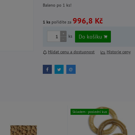
Baleno po 1 ks!
996,8 Kč
1 ks
pořídíte za
+
Do košíku
ks
-
Hlídat cenu a dostupnost
Historie ceny
Skladem - poslední kus