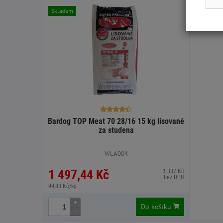
Skladem
Bardog TOP Meat 70 28/16 15 kg lisované
za studena
WLA004
1 497,44 Kč
1 337 Kč
bez DPH
99,83 Kč/kg
+
Do košíku
-