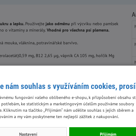
A
ukru a lepku.
Používejte
jako odměnu
při výcviku nebo pamlsek
ěno o vitamíny a minerály.
Vhodné pro všechna psí plemena.
ná mouka, vláknina, potravinářské barvivo.
ferolacetát)0,59 mg, B12 2,65 µg, vápník CA 105 mg, hořčík Mg
nění běžné dávky všech plemen psů. Podávejte max. 1/4 krmné
e nám souhlas s využíváním cookies, pros
te přímému sluci.
en
ávnému fungování vašeho oblíbeného e-shopu, k přizpůsobení obsahu st
 potřebám, ke statistickým a marketingovým účelům používáme soubory
e. Kliknutím na tlačítko „Přijímám“ nám udělíte souhlas s jejich sběrem a
ováním a my vám poskytneme ten nejlepší zážitek z nakupování.
Nastavení
Přijímám