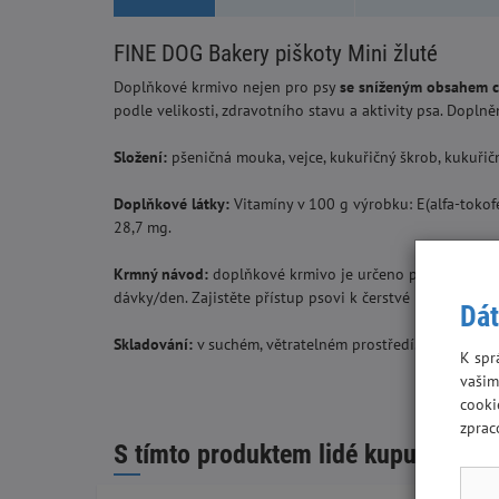
FINE DOG Bakery piškoty Mini žluté
Doplňkové krmivo nejen pro psy
se sníženým obsahem c
podle velikosti, zdravotního stavu a aktivity psa. Dopln
Složení:
pšeničná mouka, vejce, kukuřičný škrob, kukuřič
Doplňkové látky:
Vitamíny v 100 g výrobku: E(alfa-toko
28,7 mg.
Krmný návod:
doplňkové krmivo je určeno pouze k dopl
dávky/den. Zajistěte přístup psovi k čerstvé pitné vodě.
Dát
Skladování:
v suchém, větratelném prostředí. Nevystavuj
K spr
vašim
cooki
zprac
S tímto produktem lidé kupují: