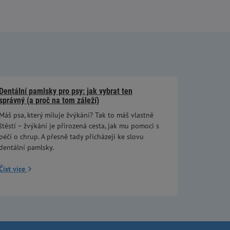
Dentální pamlsky pro psy: jak vybrat ten
správný (a proč na tom záleží)
Máš psa, který miluje žvýkání? Tak to máš vlastně
štěstí – žvýkání je přirozená cesta, jak mu pomoci s
péčí o chrup. A přesně tady přicházejí ke slovu
dentální pamlsky.
Číst více