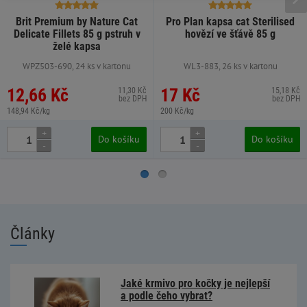
Brit Premium by Nature Cat
Pro Plan kapsa cat Sterilised
Delicate Fillets 85 g pstruh v
hovězí ve šťávě 85 g
želé kapsa
WPZ503-690, 24 ks v kartonu
WL3-883, 26 ks v kartonu
12,66 Kč
17 Kč
11,30 Kč
15,18 Kč
bez DPH
bez DPH
148,94 Kč/kg
200 Kč/kg
+
+
Do košíku
Do košíku
-
-
Články
Jaké krmivo pro kočky je nejlepší
a podle čeho vybrat?