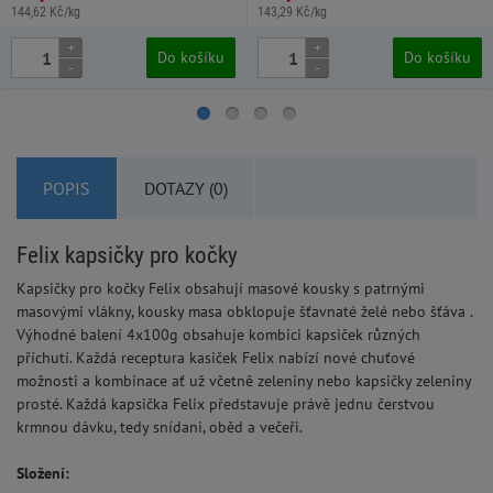
144,62 Kč/kg
143,29 Kč/kg
+
+
Do košíku
Do košíku
-
-
POPIS
DOTAZY (0)
Felix kapsičky pro kočky
Kapsičky pro kočky Felix obsahují masové kousky s patrnými
masovými vlákny, kousky masa obklopuje šťavnaté želé nebo šťáva .
Výhodné balení 4x100g obsahuje kombici kapsiček různých
příchutí. Každá receptura kasiček Felix nabízí nové chuťové
možnosti a kombinace ať už včetně zeleniny nebo kapsičky zeleniny
prosté. Každá kapsička Felix představuje právě jednu čerstvou
krmnou dávku, tedy snídani, oběd a večeři.
Složení: