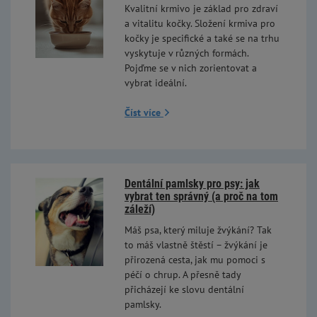
Kvalitní krmivo je základ pro zdraví
a vitalitu kočky. Složení krmiva pro
kočky je specifické a také se na trhu
vyskytuje v různých formách.
Pojďme se v nich zorientovat a
vybrat ideální.
Číst více
Dentální pamlsky pro psy: jak
vybrat ten správný (a proč na tom
záleží)
Máš psa, který miluje žvýkání? Tak
to máš vlastně štěstí – žvýkání je
přirozená cesta, jak mu pomoci s
péčí o chrup. A přesně tady
přicházejí ke slovu dentální
pamlsky.