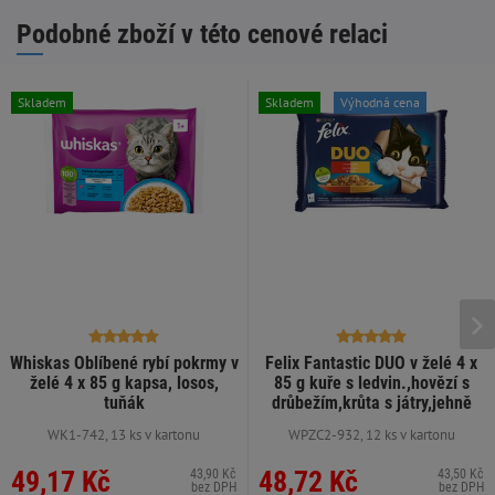
Podobné zboží v této cenové relaci
Skladem
Skladem
Výhodná cena
Whiskas Oblíbené rybí pokrmy v
Felix Fantastic DUO v želé 4 x
želé 4 x 85 g kapsa, losos,
85 g kuře s ledvin.,hovězí s
tuňák
drůbežím,krůta s játry,jehně
WK1-742, 13 ks v kartonu
WPZC2-932, 12 ks v kartonu
49,17 Kč
48,72 Kč
43,90 Kč
43,50 Kč
bez DPH
bez DPH