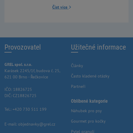
Číst více
Provozovatel
Užitečné informace
GREL spol. s.r.o.
Články
Karásek 2245/1f, budova č. 25,
Často kladené otázky
621 00 Brno - Řečkovice
Partneři
IČO: 18826725
DIČ: CZ18826725
Oblíbené kategorie
Tel.:
+420 730 511 199
Náhubek pro psy
Gourmet pro kočky
E-mail:
objednavky@grel.cz
Pytel granulí