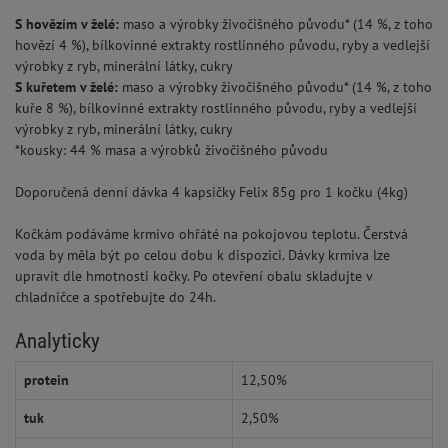
S hovězím v želé:
maso a výrobky živočišného původu* (14 %, z toho
hovězí 4 %), bílkovinné extrakty rostlinného původu, ryby a vedlejší
výrobky z ryb, minerální látky, cukry
S kuřetem v želé:
maso a výrobky živočišného původu* (14 %, z toho
kuře 8 %), bílkovinné extrakty rostlinného původu, ryby a vedlejší
výrobky z ryb, minerální látky, cukry
*kousky: 44 % masa a výrobků živočišného původu
Doporučená denní dávka 4 kapsičky Felix 85g pro 1 kočku (4kg)
Kočkám podáváme krmivo ohřáté na pokojovou teplotu. Čerstvá
voda by měla být po celou dobu k dispozici. Dávky krmiva lze
upravit dle hmotnosti kočky. Po otevření obalu skladujte v
chladničce a spotřebujte do 24h.
Analyticky
protein
12,50%
tuk
2,50%