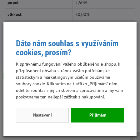
popel
2,50%
vlhkost
80,00%
vláknina
0,05%
Dáte nám souhlas s využíváním
cookies, prosím?
S tímto produktem lidé kupují:
K správnému fungování vašeho oblíbeného e-shopu, k
přizpůsobení obsahu stránek vašim potřebám, ke
Skladem
Skladem
Výhodná cena
statistickým a marketingovým účelům používáme
soubory cookie. Kliknutím na tlačítko „Přijímám“ nám
udělíte souhlas s jejich sběrem a zpracováním a my vám
poskytneme ten nejlepší zážitek z nakupování.
Nastavení
Přijímám