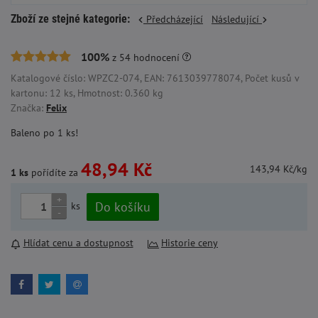
Zboží ze stejné kategorie:
Předcházející
Následující
100%
z
54
hodnocení
Katalogové číslo: WPZC2-074, EAN: 7613039778074, Počet kusů v
kartonu: 12 ks, Hmotnost: 0.360 kg
Značka:
Felix
Baleno po 1 ks!
48,94 Kč
143,94 Kč/kg
1 ks
pořídíte za
+
Do košíku
ks
-
Hlídat cenu a dostupnost
Historie ceny