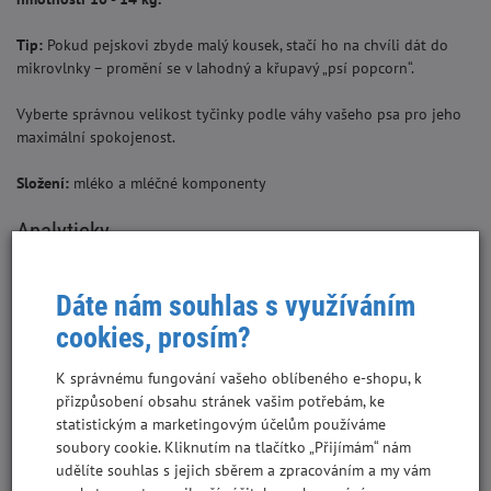
Tip:
Pokud pejskovi zbyde malý kousek, stačí ho na chvíli dát do
mikrovlnky – promění se v lahodný a křupavý „psí popcorn“.
Vyberte správnou velikost tyčinky podle váhy vašeho psa pro jeho
maximální spokojenost.
Složení:
mléko a mléčné komponenty
Analyticky
protein
65,00%
Dáte nám souhlas s využíváním
tuky
9,50%
cookies, prosím?
popel
4,50%
K správnému fungování vašeho oblíbeného e-shopu, k
vláknina
0,50 %
přizpůsobení obsahu stránek vašim potřebám, ke
statistickým a marketingovým účelům používáme
soubory cookie. Kliknutím na tlačítko „Přijímám“ nám
udělíte souhlas s jejich sběrem a zpracováním a my vám