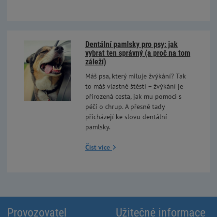
Dentální pamlsky pro psy: jak
vybrat ten správný (a proč na tom
záleží)
Máš psa, který miluje žvýkání? Tak
to máš vlastně štěstí – žvýkání je
přirozená cesta, jak mu pomoci s
péčí o chrup. A přesně tady
přicházejí ke slovu dentální
pamlsky.
Číst více
Provozovatel
Užitečné informace