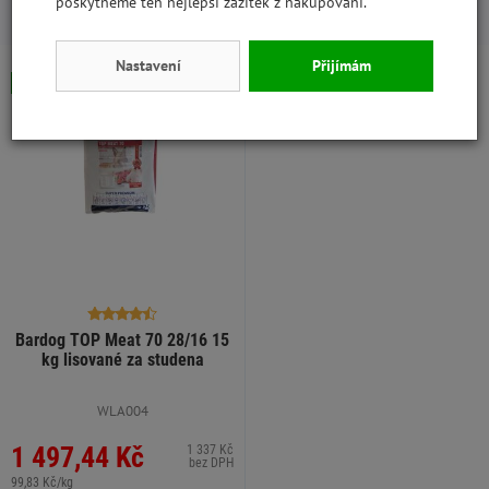
poskytneme ten nejlepší zážitek z nakupování.
S tímto produktem lidé kupují:
Nastavení
Přijímám
Skladem
Bardog TOP Meat 70 28/16 15
kg lisované za studena
WLA004
1 497,44 Kč
1 337 Kč
bez DPH
99,83 Kč/kg