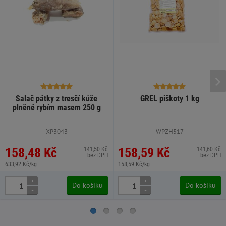
Salač pátky z tresčí kůže
GREL piškoty 1 kg
plněné rybím masem 250 g
XP3043
WPZH517
158,48 Kč
158,59 Kč
141,50 Kč
141,60 Kč
bez DPH
bez DPH
633,92 Kč/kg
158,59 Kč/kg
+
+
Do košíku
Do košíku
-
-