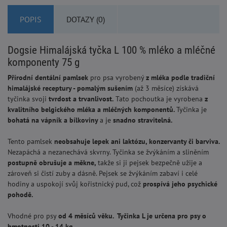
POPIS
DOTAZY (0)
Dogsie Himalájská tyčka L 100 % mléko a mléčné
komponenty 75 g
Přírodní dentální pamlsek
pro psa vyrobený
z mléka podle tradiční
himalájské receptury - pomalým sušením
(až 3 měsíce) získává
tyčinka svoji
tvrdost a trvanlivost.
Tato pochoutka je vyrobena
z
kvalitního belgického mléka a mléčných komponentů.
Tyčinka je
bohatá na vápník a bílkoviny
a je
snadno stravitelná.
Tento pamlsek
neobsahuje lepek ani laktózu, konzervanty či barviva.
Nezapáchá a nezanechává skvrny. Tyčinka se žvýkáním a sliněním
postupně obrušuje a měkne,
takže si ji pejsek bezpečně užije a
zároveň si čistí zuby a dásně. Pejsek se žvýkáním zabaví i celé
hodiny a uspokojí svůj kořistnický pud, což
prospívá jeho psychické
pohodě.
Vhodné pro psy
od 4 měsíců věku. Tyčinka L je určena pro psy o
hmotnosti 10 - 14 kg.