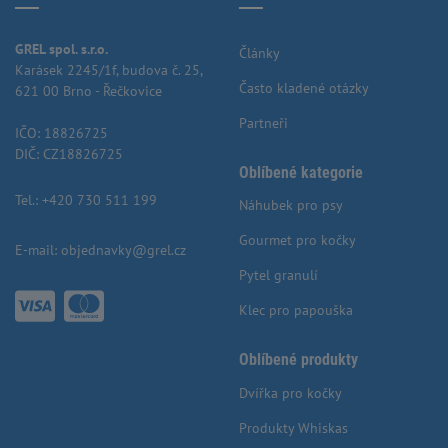
GREL spol. s.r.o.
Články
Karásek 2245/1f, budova č. 25,
Často kladené otázky
621 00 Brno - Řečkovice
Partneři
IČO: 18826725
DIČ: CZ18826725
Oblíbené kategorie
Tel.:
+420 730 511 199
Náhubek pro psy
Gourmet pro kočky
E-mail:
objednavky@grel.cz
Pytel granulí
Klec pro papouška
Oblíbené produkty
Dvířka pro kočky
Produkty Whiskas