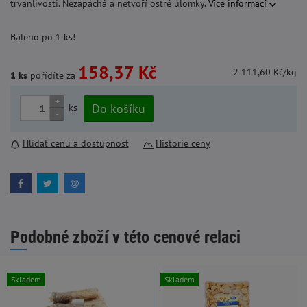
trvanlivosti. Nezapáchá a netvoří ostré úlomky.
Více informací
Baleno po 1 ks!
158,37 Kč
2 111,60 Kč/kg
1 ks
pořídíte za
+
Do košíku
ks
-
Hlídat cenu a dostupnost
Historie ceny
Podobné zboží v této cenové relaci
Skladem
Skladem