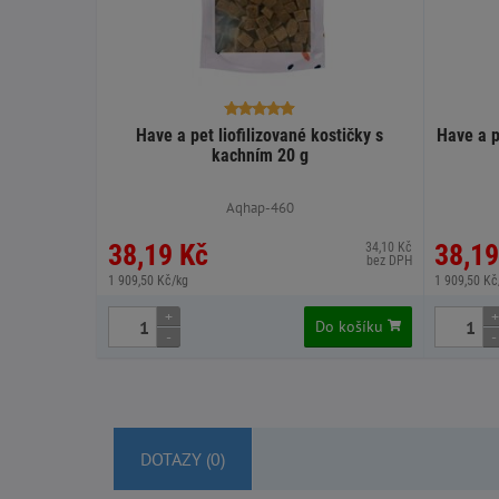
Have a pet liofilizované kostičky s
Have a p
kachním 20 g
Aqhap-460
38,19 Kč
38,19
34,10 Kč
bez DPH
1 909,50 Kč/kg
1 909,50 Kč
+
+
Do košíku
-
-
DOTAZY (0)