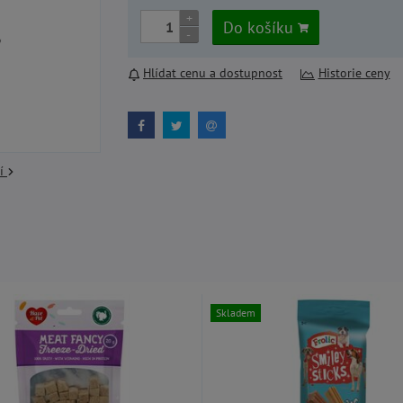
+
Do košíku
-
Hlídat cenu a dostupnost
Historie ceny
cí
Skladem