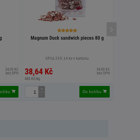
g
Magnum Duck sandwich pieces 80 g
Sušené p
XP16.559, 14 ks v kartonu
38,64 Kč
38,75 
34,30 Kč
34,50 Kč
bez DPH
bez DPH
483 Kč/kg
387,50 Kč/kg
+
+
košíku
Do košíku
-
-