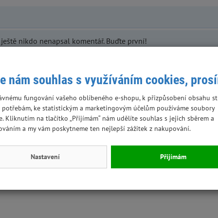
ještě nikdo nenapsal komentář. Buďte první!
e nám souhlas s využíváním cookies, pros
ávnému fungování vašeho oblíbeného e-shopu, k přizpůsobení obsahu st
 potřebám, ke statistickým a marketingovým účelům používáme soubory
e. Kliknutím na tlačítko „Přijímám“ nám udělíte souhlas s jejich sběrem a
ováním a my vám poskytneme ten nejlepší zážitek z nakupování.
Nastavení
Přijímám