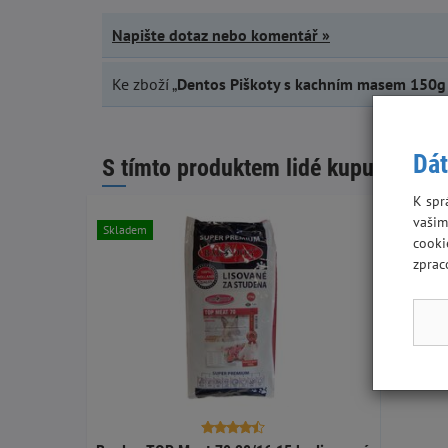
Napište dotaz nebo komentář »
Ke zboží „
Dentos Piškoty s kachním masem 150g
Dát
S tímto produktem lidé kupují:
K spr
vašim
Skladem
cooki
zprac