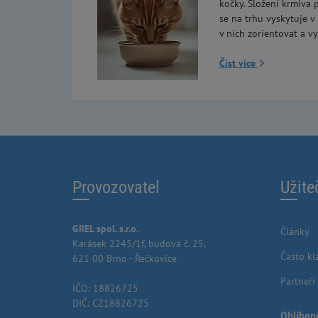
kočky. Složení krmiva p
se na trhu vyskytuje v
v nich zorientovat a vy
Číst více
Provozovatel
Užite
GREL spol. s.r.o.
Články
Karásek 2245/1f, budova č. 25,
Často kl
621 00 Brno - Řečkovice
Partneři
IČO: 18826725
DIČ: CZ18826725
Oblíben