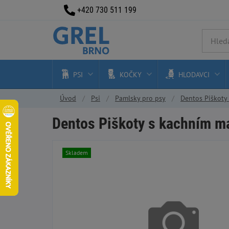
+420 730 511 199
PSI
KOČKY
HLODAVCI
Úvod
Psi
Pamlsky pro psy
Dentos Piškot
Dentos Piškoty s kachním 
Skladem