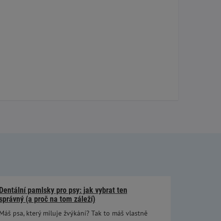
Dentální pamlsky pro psy: jak vybrat ten
správný (a proč na tom záleží)
Máš psa, který miluje žvýkání? Tak to máš vlastně