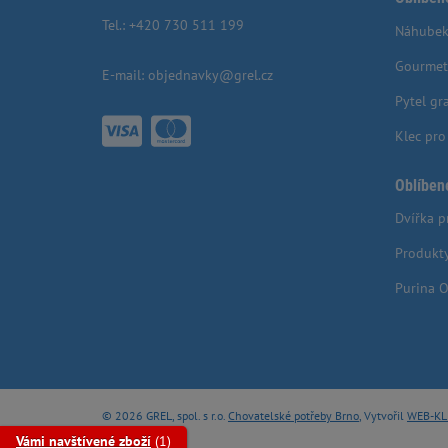
Tel.:
+420 730 511 199
Náhubek
Gourmet
E-mail:
objednavky@grel.cz
Pytel gr
Klec pr
Oblíben
Dvířka p
Produkt
Purina O
© 2026 GREL, spol. s r.o.
Chovatelské potřeby Brno
, Vytvořil
WEB-KL
Vámi navštívené zboží
(1)