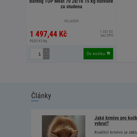
Bardog TOP Meat 70 28/16 15 kg lisované
za studena
WLA004
1 497,44 Kč
1 337 Kč
bez DPH
99,83 Kč/kg
+
Do košíku
-
Články
Jaké krmivo pro kočky
vybrat?
Kvalitní krmivo je zákl