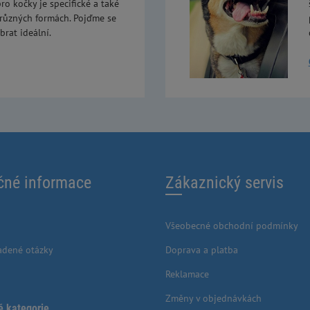
ro kočky je specifické a také
 různých formách. Pojďme se
brat ideální.
čné informace
Zákaznický servis
Všeobecné obchodní podmínky
adené otázky
Doprava a platba
Reklamace
Změny v objednávkách
é kategorie