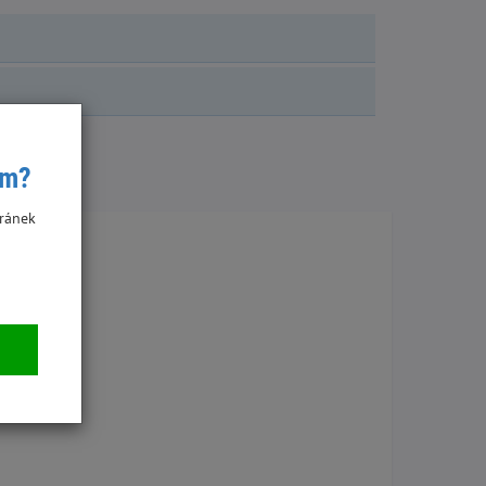
ím?
ránek