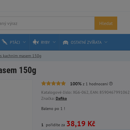
Hledat
PTÁCI
RYBY
OSTATNÍ ZVÍŘATA
y s kachním masem 150g
masem 150g
100%
z
1
hodnocení
Katalogové číslo: XG6-062, EAN: 8590467991062, 
Značka:
Dafiko
Baleno po 1 !
38,19 Kč
1
pořídíte za