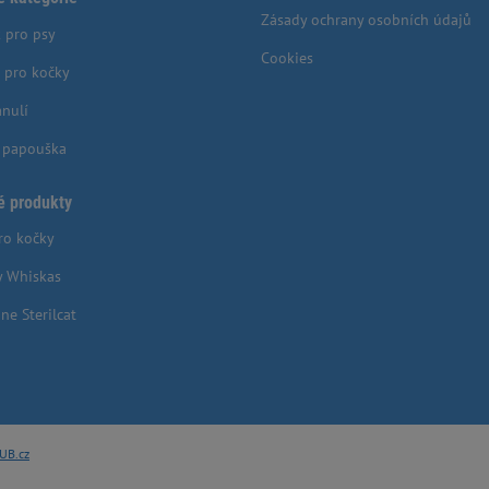
Zásady ochrany osobních údajů
 pro psy
Cookies
 pro kočky
anulí
o papouška
é produkty
ro kočky
y Whiskas
ne Sterilcat
UB.cz