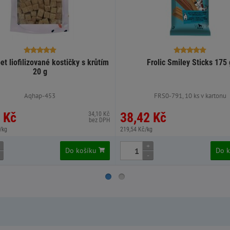
et liofilizované kostičky s krůtím
Frolic Smiley Sticks 175 
20 g
Aqhap-453
FRS0-791, 10 ks v kartonu
 Kč
38,42 Kč
34,10 Kč
bez DPH
/kg
219,54 Kč/kg
+
Do košíku
Do 
-