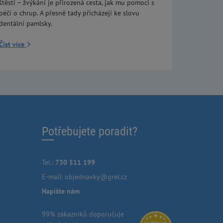
štěstí – žvýkání je přirozená cesta, jak mu pomoci s
péčí o chrup. A přesně tady přicházejí ke slovu
dentální pamlsky.
Číst více
Potřebujete poradit?
Tel.:
730 511 199
E-mail:
objednavky@grel.cz
Napište nám
99% zákazníků doporučuje