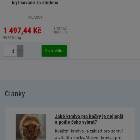
kg lisované za studena
WLA004
1 497,44 Kč
1 337 Kč
bez DPH
99,83 Kč/kg
+
Do košíku
-
Články
Jaké krmivo pro kočky je nejlepší
a podle čeho vybrat?
Kvalitní krmivo je základ pro zdraví
a vitalitu kočky. Složení krmiva pro