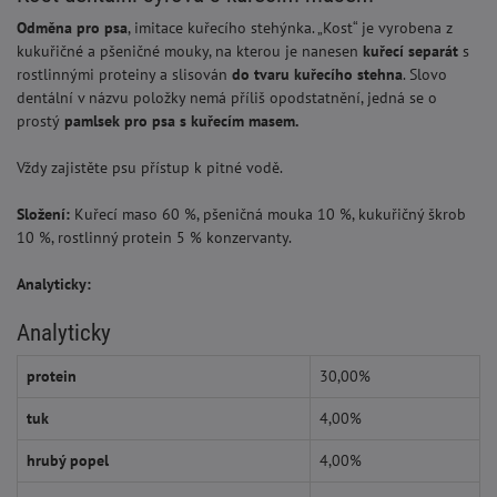
Odměna pro psa
, imitace kuřecího stehýnka. „Kost“ je vyrobena z
kukuřičné a pšeničné mouky, na kterou je nanesen
kuřecí separát
s
rostlinnými proteiny a slisován
do tvaru kuřecího stehna
. Slovo
dentální v názvu položky nemá příliš opodstatnění, jedná se o
prostý
pamlsek pro psa s kuřecím masem.
Vždy zajistěte psu přístup k pitné vodě.
Složení:
Kuřecí maso 60 %, pšeničná mouka 10 %, kukuřičný škrob
10 %, rostlinný protein 5 % konzervanty.
Analyticky:
Analyticky
protein
30,00%
tuk
4,00%
hrubý popel
4,00%