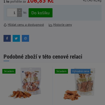
106,85 Kč
427,40 Kč/kg
1 ks
pořídíte za
+
Do košíku
ks
-
Hlídat cenu a dostupnost
Historie ceny
Podobné zboží v této cenové relaci
Skladem
Skladem
Výhodná cena