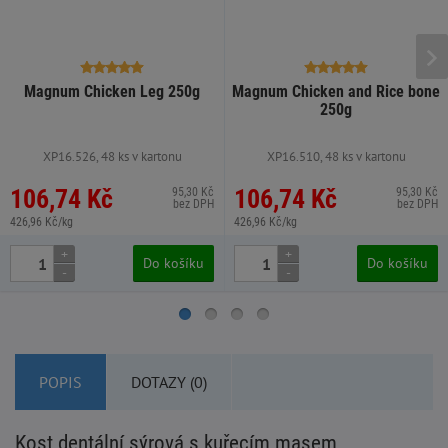
Magnum Chicken Leg 250g
Magnum Chicken and Rice bone
250g
XP16.526, 48 ks v kartonu
XP16.510, 48 ks v kartonu
106,74 Kč
106,74 Kč
95,30 Kč
95,30 Kč
bez DPH
bez DPH
426,96 Kč/kg
426,96 Kč/kg
+
+
Do košíku
Do košíku
-
-
POPIS
DOTAZY (0)
Kost dentální sýrová s kuřecím masem