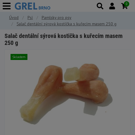
0
Úvod
Psi
Pamlsky pro psy
Salač dentální sýrová kostička s kuřecím masem 250 g
Salač dentální sýrová kostička s kuřecím masem
250 g
Skladem