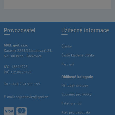
Provozovatel
Užitečné informace
GREL spol. s.r.o.
Články
Karásek 2245/1f, budova č. 25,
Často kladené otázky
621 00 Brno - Řečkovice
Partneři
IČO: 18826725
DIČ: CZ18826725
Oblíbené kategorie
Tel.:
+420 730 511 199
Náhubek pro psy
Gourmet pro kočky
E-mail:
objednavky@grel.cz
Pytel granulí
Klec pro papouška