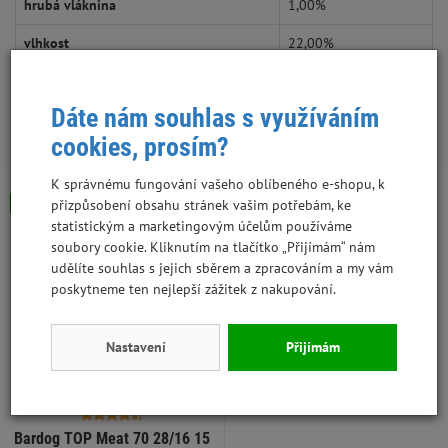
hrubá vláknina
1,00%
vlhkost
22,00%
Dáte nám souhlas s využíváním
S tímto produktem lidé kupují:
cookies, prosím?
K správnému fungování vašeho oblíbeného e-shopu, k
Skladem
přizpůsobení obsahu stránek vašim potřebám, ke
statistickým a marketingovým účelům používáme
soubory cookie. Kliknutím na tlačítko „Přijímám“ nám
udělíte souhlas s jejich sběrem a zpracováním a my vám
poskytneme ten nejlepší zážitek z nakupování.
Nastavení
Přijímám
Bardog TOP Meat 70 28/16 15