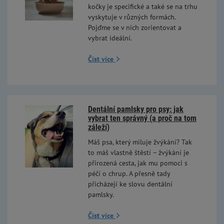
kočky je specifické a také se na trhu
vyskytuje v různých formách.
Pojďme se v nich zorientovat a
vybrat ideální.
Číst více
Dentální pamlsky pro psy: jak
vybrat ten správný (a proč na tom
záleží)
Máš psa, který miluje žvýkání? Tak
to máš vlastně štěstí – žvýkání je
přirozená cesta, jak mu pomoci s
péčí o chrup. A přesně tady
přicházejí ke slovu dentální
pamlsky.
Číst více