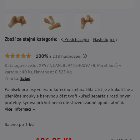
Zboží ze stejné kategorie:
Předcházející
Následující
100%
z
238
hodnocení
Katalogové číslo: XP977, EAN: 8594164009778, Počet kusů v
kartonu: 40 ks, Hmotnost: 0.325 kg
Značka:
Salač
Pamlsek pro psy ve tvaru kuřecího stehna. Bílá část je z kukuřičné a
pšeničné mouky a barevnou část tvoří kuřecí separát s rostlinnými
proteiny. Sýrová příchuť nemá dle složení žádné opodstatnění.
Více informací
Baleno po 1 ks!