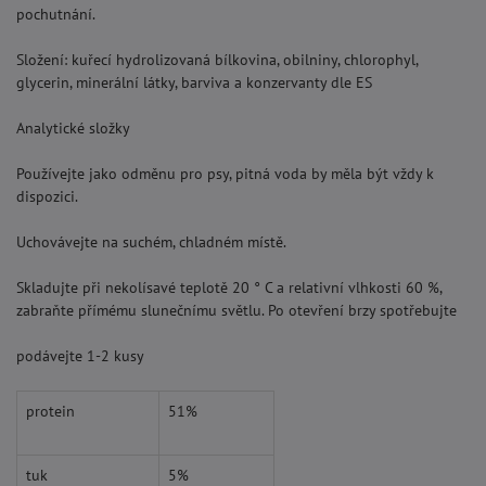
pochutnání.
Složení: kuřecí hydrolizovaná bílkovina, obilniny, chlorophyl,
glycerin, minerální látky, barviva a konzervanty dle ES
Analytické složky
Používejte jako odměnu pro psy, pitná voda by měla být vždy k
dispozici.
Uchovávejte na suchém, chladném místě.
Skladujte při nekolísavé teplotě 20 ° C a relativní vlhkosti 60 %,
zabraňte přímému slunečnímu světlu. Po otevření brzy spotřebujte
podávejte 1-2 kusy
protein
51%
tuk
5%