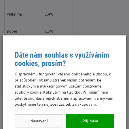
vláknina
2,4%
popel
1,3%
vlhkost
12,7%
Dáte nám souhlas s využíváním
cookies, prosím?
K správnému fungování vašeho oblíbeného e-shopu, k
přizpůsobení obsahu stránek vašim potřebám, ke
S tímto produktem lidé kupují:
statistickým a marketingovým účelům používáme
soubory cookie. Kliknutím na tlačítko „Přijímám“ nám
udělíte souhlas s jejich sběrem a zpracováním a my vám
Skladem
poskytneme ten nejlepší zážitek z nakupování.
Nastavení
Přijímám