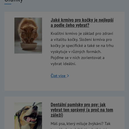
Jaké krmivo pro kočky je nejlepší
a podle čeho vybrat?
Kvalitní krmivo je základ pro zdraví
a vitalitu kočky. Složení krmiva pro
kočky je specifické a také se na trhu
vyskytuje v různých formách.
Pojďme se v nich zorientovat a
vybrat ideální.
Číst více
Dentální pamlsky pro psy: jak
vybrat ten správný (a proč na tom
záleží)
Máš psa, který miluje žvýkání? Tak