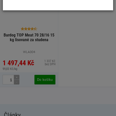
Bardog TOP Meat 70 28/16 15
kg lisované za studena
WLA004
1 497,44 Kč
1 337 Kč
bez DPH
99,83 Kč/kg
+
Do košíku
-
Články