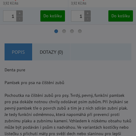
3,92 Kč/ks
3,92 Kč/ks
+
+
Do košíku
Do košíku
-
-
POPIS
DOTAZY (0)
Denta pure
Pamlsek pro psa na čištění zubů
Pochoutka na čištění zubů pro psy. Tvrdý, pevný, funkční pamlsek
pro psa dokáže notnou chvíly odolávat psím zubům. Při žvýkání se
pevný pamlsek tře o povrch zubů a tím je z nich sdírán zubní plak.
Je tedy funkční odměmnou, která napomáhá při prevenci proti
zubnímu plaku a zubnímu kameni. Vzhledem k nízkému obsahu tuků
může být podáván i psům s nadváhou. Ve variantách kostičky nebo
lístečku s příchutí máty pro svěží dech nebo slaninou pro lepší