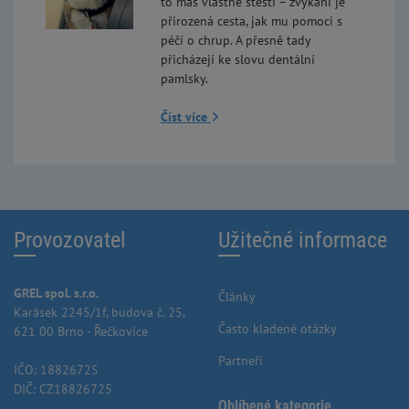
to máš vlastně štěstí – žvýkání je
přirozená cesta, jak mu pomoci s
péčí o chrup. A přesně tady
přicházejí ke slovu dentální
pamlsky.
Číst více
Provozovatel
Užitečné informace
GREL spol. s.r.o.
Články
Karásek 2245/1f, budova č. 25,
Často kladené otázky
621 00 Brno - Řečkovice
Partneři
IČO: 18826725
DIČ: CZ18826725
Oblíbené kategorie