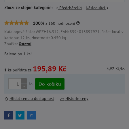
Zboží ze stejné kategorie:
Předcházející
Následující
100%
z
160
hodnocení
Katalogové číslo: WPZH16.312, EAN: 8594013897921, Počet kusů v
kartonu: 12 ks, Hmotnost: 0.450 kg
Značka:
Ostatní
Baleno po 1 ks!
195,89 Kč
3,92 Kč/ks
1 ks
pořídíte za
+
Do košíku
ks
-
Hlídat cenu a dostupnost
Historie ceny