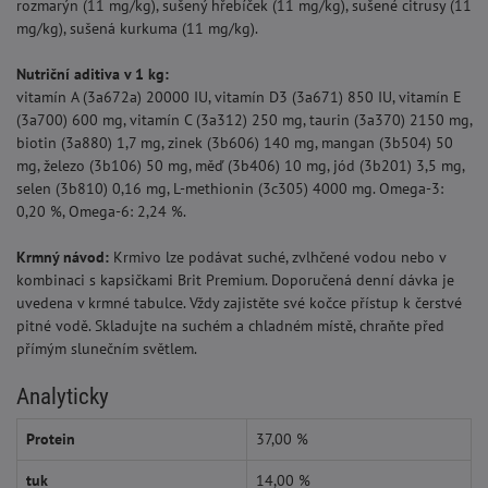
rozmarýn (11 mg/kg), sušený hřebíček (11 mg/kg), sušené citrusy (11
mg/kg), sušená kurkuma (11 mg/kg).
Nutriční aditiva v 1 kg:
vitamín A (3a672a) 20000 IU, vitamín D3 (3a671) 850 IU, vitamín E
(3a700) 600 mg, vitamín C (3a312) 250 mg, taurin (3a370) 2150 mg,
biotin (3a880) 1,7 mg, zinek (3b606) 140 mg, mangan (3b504) 50
mg, železo (3b106) 50 mg, měď (3b406) 10 mg, jód (3b201) 3,5 mg,
selen (3b810) 0,16 mg, L-methionin (3c305) 4000 mg. Omega-3:
0,20 %, Omega-6: 2,24 %.
Krmný návod:
Krmivo lze podávat suché, zvlhčené vodou nebo v
kombinaci s kapsičkami Brit Premium. Doporučená denní dávka je
uvedena v krmné tabulce. Vždy zajistěte své kočce přístup k čerstvé
pitné vodě. Skladujte na suchém a chladném místě, chraňte před
přímým slunečním světlem.
Analyticky
Protein
37,00 %
tuk
14,00 %