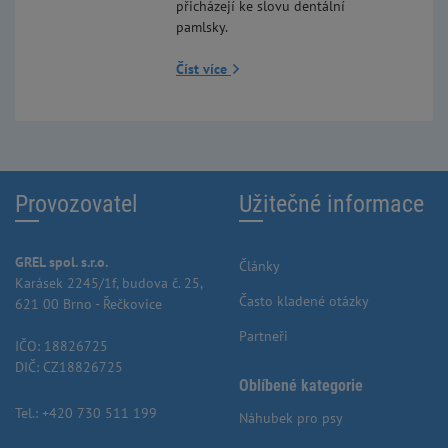
přicházejí ke slovu dentální
pamlsky.
Číst více
Provozovatel
Užitečné informace
GREL spol. s.r.o.
Články
Karásek 2245/1f, budova č. 25,
Často kladené otázky
621 00 Brno - Řečkovice
Partneři
IČO: 18826725
DIČ: CZ18826725
Oblíbené kategorie
Tel.:
+420 730 511 199
Náhubek pro psy