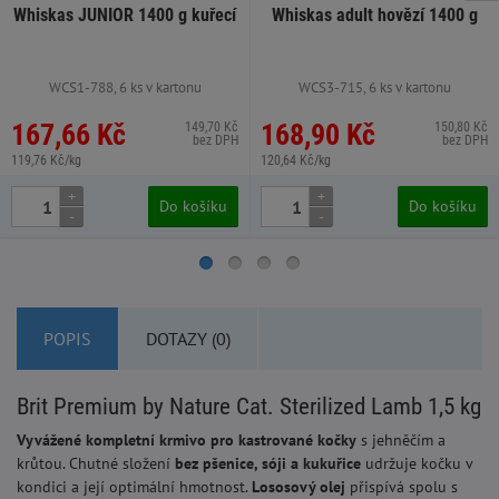
Whiskas JUNIOR 1400 g kuřecí
Whiskas adult hovězí 1400 g
WCS1-788, 6 ks v kartonu
WCS3-715, 6 ks v kartonu
167,66 Kč
168,90 Kč
149,70 Kč
150,80 Kč
bez DPH
bez DPH
119,76 Kč/kg
120,64 Kč/kg
+
+
Do košíku
Do košíku
-
-
POPIS
DOTAZY (0)
Brit Premium by Nature Cat. Sterilized Lamb 1,5 kg
Vyvážené kompletní krmivo pro kastrované kočky
s jehněčím a
krůtou. Chutné složení
bez pšenice, sóji a kukuřice
udržuje kočku v
kondici a její optimální hmotnost.
Lososový olej
přispívá spolu s