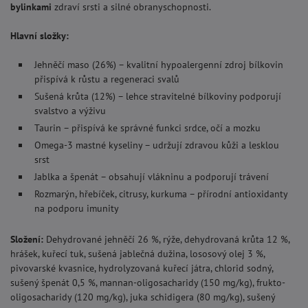
bylinkami
zdraví srsti a silné obranyschopnosti.
Hlavní složky:
Jehněčí maso (26%) – kvalitní hypoalergenní zdroj bílkovin
přispívá k růstu a regeneraci svalů
Sušená krůta (12%) – lehce stravitelné bílkoviny podporují
svalstvo a výživu
Taurin – přispívá ke správné funkci srdce, očí a mozku
Omega-3 mastné kyseliny – udržují zdravou kůži a lesklou
srst
Jablka a špenát – obsahují vlákninu a podporují trávení
Rozmarýn, hřebíček, citrusy, kurkuma – přírodní antioxidanty
na podporu imunity
Složení:
Dehydrované jehněčí 26 %, rýže, dehydrovaná krůta 12 %,
hrášek, kuřecí tuk, sušená jablečná dužina, lososový olej 3 %,
pivovarské kvasnice, hydrolyzovaná kuřecí játra, chlorid sodný,
sušený špenát 0,5 %, mannan-oligosacharidy (150 mg/kg), frukto-
oligosacharidy (120 mg/kg), juka schidigera (80 mg/kg), sušený