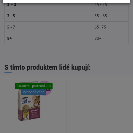
2 – 3
45 - 55
3 - 5
55 - 65
5 - 7
65 -75
8+
80+
S tímto produktem lidé kupují:
Skladem - poslední kus
Výhodná cena