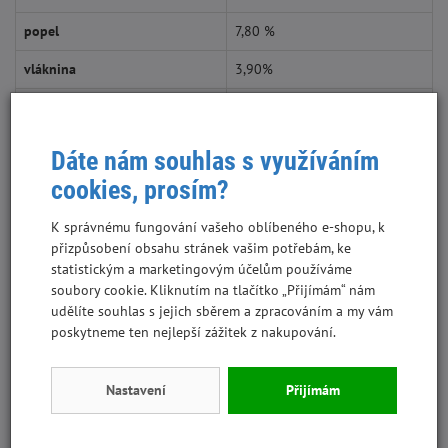
popel
7,80 %
vláknina
3,90%
vlhkost
10,00%
vápník
0,70%
Dáte nám souhlas s využíváním
fosfor
0,50%
cookies, prosím?
sodík
1,00%
K správnému fungování vašeho oblíbeného e-shopu, k
přizpůsobení obsahu stránek vašim potřebám, ke
hořčík
0,02%
statistickým a marketingovým účelům používáme
soubory cookie. Kliknutím na tlačítko „Přijímám“ nám
Metabolizovatelná energie: 3,780 kcal/kg
udělíte souhlas s jejich sběrem a zpracováním a my vám
poskytneme ten nejlepší zážitek z nakupování.
Doporučené dávkování
Nastavení
Přijímám
Hmotnost kočky v kg
Den/g