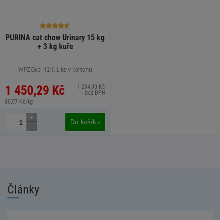
PURINA cat chow Urinary 15 kg
+ 3 kg kuře
WPZC6b-424, 1 ks v kartonu
1 450,29 Kč
1 294,90 Kč
bez DPH
80,57 Kč/kg
+
Do košíku
-
Články