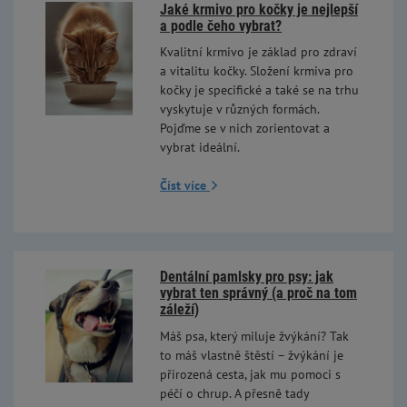
Jaké krmivo pro kočky je nejlepší
a podle čeho vybrat?
Kvalitní krmivo je základ pro zdraví
a vitalitu kočky. Složení krmiva pro
kočky je specifické a také se na trhu
vyskytuje v různých formách.
Pojďme se v nich zorientovat a
vybrat ideální.
Číst více
Dentální pamlsky pro psy: jak
vybrat ten správný (a proč na tom
záleží)
Máš psa, který miluje žvýkání? Tak
to máš vlastně štěstí – žvýkání je
přirozená cesta, jak mu pomoci s
péčí o chrup. A přesně tady