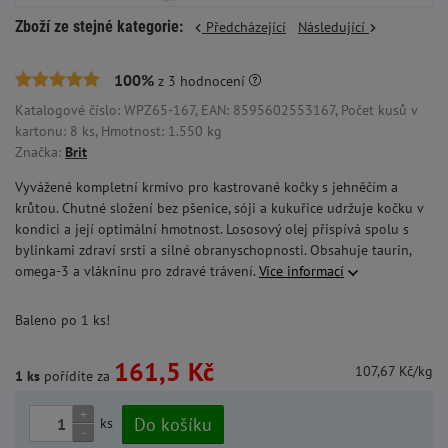
Zboží ze stejné kategorie:
Předcházející
Následující
100%
z
3
hodnocení
Katalogové číslo: WPZ65-167, EAN: 8595602553167, Počet kusů v
kartonu: 8 ks, Hmotnost: 1.550 kg
Značka:
Brit
Vyvážené kompletní krmivo pro kastrované kočky s jehněčím a
krůtou. Chutné složení bez pšenice, sóji a kukuřice udržuje kočku v
kondici a její optimální hmotnost. Lososový olej přispívá spolu s
bylinkami zdraví srsti a silné obranyschopnosti. Obsahuje taurin,
omega-3 a vlákninu pro zdravé trávení.
Více informací
Baleno po 1 ks!
161,5 Kč
107,67 Kč/kg
1 ks
pořídíte za
+
Do košíku
ks
-