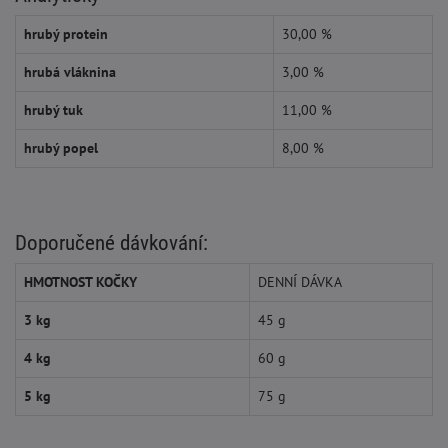
hrubý protein
30,00 %
hrubá vláknina
3,00 %
hrubý tuk
11,00 %
hrubý popel
8,00 %
Doporučené dávkování:
HMOTNOST KOČKY
DENNÍ DÁVKA
3 kg
45 g
4 kg
60 g
5 kg
75 g