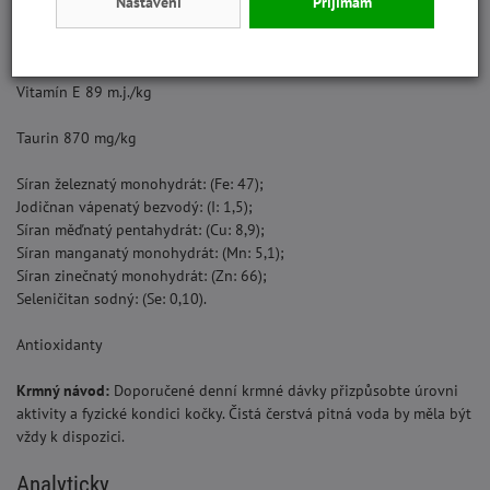
Vitamín A 12500 m.j./kg
Nastavení
Přijímám
Vitamín D3 1000 m.j./kg
Vitamín E 89 m.j./kg
Taurin 870 mg/kg
Síran železnatý monohydrát: (Fe: 47);
Jodičnan vápenatý bezvodý: (I: 1,5);
Síran měďnatý pentahydrát: (Cu: 8,9);
Síran manganatý monohydrát: (Mn: 5,1);
Síran zinečnatý monohydrát: (Zn: 66);
Seleničitan sodný: (Se: 0,10).
Antioxidanty
Krmný návod:
Doporučené denní krmné dávky přizpůsobte úrovni
aktivity a fyzické kondici kočky. Čistá čerstvá pitná voda by měla být
vždy k dispozici.
Analyticky