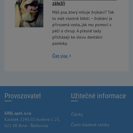
záleží)
Máš psa, který miluje žvýkání? Tak
to máš vlastně štěstí – žvýkání je
přirozená cesta, jak mu pomoci s
péčí o chrup. A přesně tady
přicházejí ke slovu dentální
pamlsky.
Číst více
Provozovatel
Užitečné informace
GREL spol. s.r.o.
Články
Karásek 2245/1f, budova č. 25,
Často kladené otázky
621 00 Brno - Řečkovice