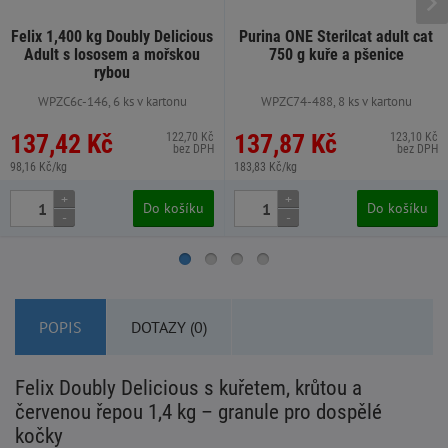
Felix 1,400 kg Doubly Delicious
Purina ONE Sterilcat adult cat
Adult s lososem a mořskou
750 g kuře a pšenice
rybou
WPZC6c-146, 6 ks v kartonu
WPZC74-488, 8 ks v kartonu
137,42 Kč
137,87 Kč
122,70 Kč
123,10 Kč
bez DPH
bez DPH
98,16 Kč/kg
183,83 Kč/kg
+
+
Do košíku
Do košíku
-
-
POPIS
DOTAZY (0)
Felix Doubly Delicious s kuřetem, krůtou a
červenou řepou 1,4 kg – granule pro dospělé
kočky