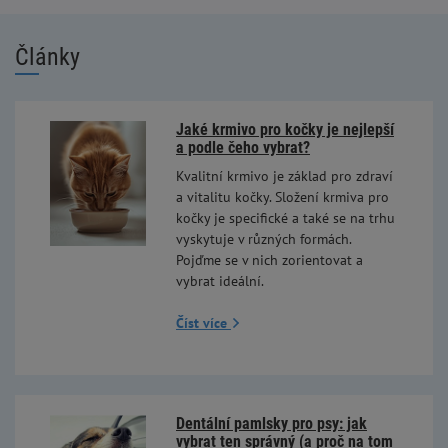
Články
Jaké krmivo pro kočky je nejlepší
a podle čeho vybrat?
Kvalitní krmivo je základ pro zdraví
a vitalitu kočky. Složení krmiva pro
kočky je specifické a také se na trhu
vyskytuje v různých formách.
Pojďme se v nich zorientovat a
vybrat ideální.
Číst více
Dentální pamlsky pro psy: jak
vybrat ten správný (a proč na tom