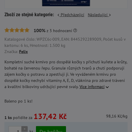
Zboží ze stejné kategorie:
Předcházející
Následující
100%
z
3
hodnocení
Katalogové číslo: WPZC6c-009, EAN: 8445292289009, Počet kusů v
kartonu: 6 ks, Hmotnost: 1.500 kg
Značka:
Felix
Kompletní suché krmivo pro dospělé kočky s příchutí kuřete a krůty,
bohaté na červenou řepu. Granule různých tvarů a chutí podporují
zájem kočky o potravu a zpestřují ji. Ve vyváženém krmivu pro
dospělé kočky nechybí vitamíny A, E, D, vláknina pro zdravé trávení
a kvalitní bílkoviny udržující pevné svaly.
Více informací
Baleno po 1 ks!
137,42 Kč
98,16 Kč/kg
1 ks
pořídíte za
+
Do košíku
ks