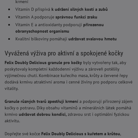
krmení
Vitamín D přispívá
k udržení silných kostí a zubů
Vitamín A podporuje
správnou funkci zraku
Vitamín E a antioxidanty podporují
přirozenou
obranyschopnost organismu
Kvalitní bílkoviny pomáhají
udržovat svalovou hmotu
Vyvážená výživa pro aktivní a spokojené kočky
Felix Doubly Delicious granule pro kočky
byly vytvořeny tak, aby
poskytovaly kompletní každodenní výživu a zároveň potěšily
výjimečnou chutí. Kombinace kuřecího masa, krůty a červené řepy
dodává krmivu atraktivní aroma i cenné živiny pro podporu celkové
vitality.
Granule různých tvarů zpestřují krmení
a podporují přirozený zájem
kočky o potravu. Díky obsahu vitamínů a minerálních látek pomáhá
krmivo
udržovat dobrou kondici,
zdravou srst i optimální fyzickou
aktivitu.
Dopřejte své kočce
Felix Doubly Delicious s kuřetem a krůtou
,