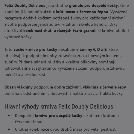
Felix Doubly Delicious
jsou chutné
granule pro dospělé kočky
, které
kombinují lahodné
kuřecí a krůtí maso s červenou řepou.
Vyvážená
receptura dodává kočkám potřebné živiny pro každodenní aktivní
život a podporuje jejich zdraví, vitalitu i skvělou kondici. Díky
atraktivní
kombinaci chutí a různých tvarů granulí
si krmivo oblíbí i
vybíravé kočky.
Toto
suché krmivo pro kočky
obsahuje
vitamíny A, D a E,
které
přispívají k podpoře imunity, zdravému zraku i pevným kostem a
zubům. Přidané minerální látky a kvalitní bílkoviny pomáhají
udržovat silné svaly, zatímco vyvážené složení podporuje zdravou
pokožku a lesklou srst.
Obsah vlákniny
podporuje dobré zažívání,
vláknina z červené řepy
pomáhá s odstraněním chlupových smotků z trávicí traktu kočky.
Hlavní výhody krmiva Felix Doubly Delicious
Kompletní
krmivo pro dospělé kočky
s kuřetem, krůtou a
červenou řepou
Chutná kombinace dvou druhů masa pro větší pestrost