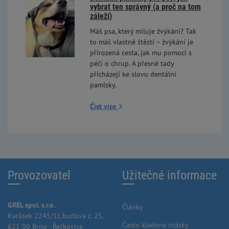
vybrat ten správný (a proč na tom
záleží)
Máš psa, který miluje žvýkání? Tak
to máš vlastně štěstí – žvýkání je
přirozená cesta, jak mu pomoci s
péčí o chrup. A přesně tady
přicházejí ke slovu dentální
pamlsky.
Číst více
Provozovatel
Užitečné informace
GREL spol. s.r.o.
Články
Karásek 2245/1f, budova č. 25,
Často kladené otázky
621 00 Brno - Řečkovice