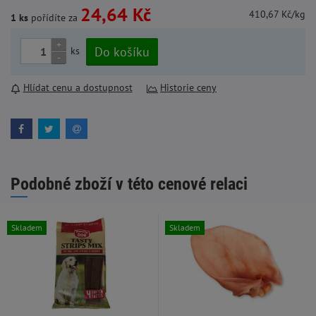
24,64 Kč
410,67 Kč/kg
1 ks
pořídíte za
+
Do košíku
ks
-
Hlídat cenu a dostupnost
Historie ceny
Podobné zboží v této cenové relaci
Skladem
Skladem