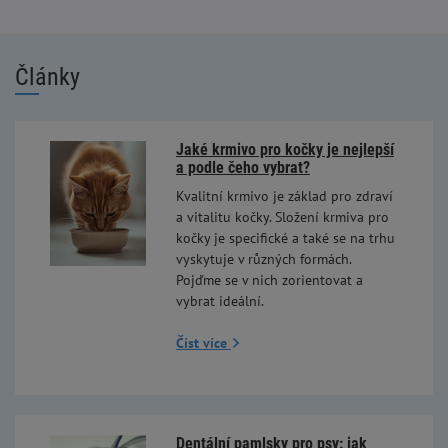
Články
Jaké krmivo pro kočky je nejlepší
a podle čeho vybrat?
Kvalitní krmivo je základ pro zdraví
a vitalitu kočky. Složení krmiva pro
kočky je specifické a také se na trhu
vyskytuje v různých formách.
Pojďme se v nich zorientovat a
vybrat ideální.
Číst více
Dentální pamlsky pro psy: jak