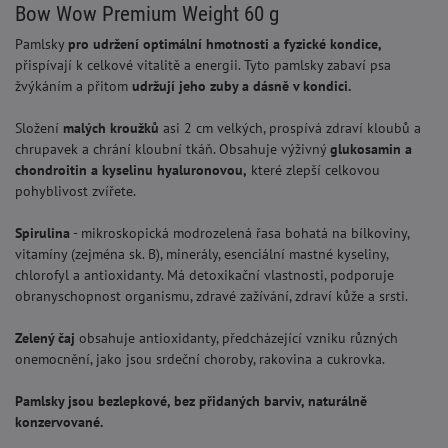
Bow Wow Premium Weight 60 g
Pamlsky
pro udržení optimální hmotnosti a fyzické kondice,
přispívají k celkové vitalitě a energii. Tyto pamlsky zabaví psa
žvýkáním a přitom
udržují jeho zuby a dásně v kondici.
Složení
malých kroužků
asi 2 cm velkých, prospívá zdraví kloubů a
chrupavek a chrání kloubní tkáň. Obsahuje výživný
glukosamin a
chondroitin a kyselinu hyaluronovou,
které zlepší celkovou
pohyblivost zvířete.
Spirulina
- mikroskopická modrozelená řasa bohatá na bílkoviny,
vitamíny (zejména sk. B), minerály, esenciální mastné kyseliny,
chlorofyl a antioxidanty. Má detoxikační vlastnosti, podporuje
obranyschopnost organismu, zdravé zažívání, zdraví kůže a srsti.
Zelený čaj
obsahuje antioxidanty, předcházející vzniku různých
onemocnění, jako jsou srdeční choroby, rakovina a cukrovka.
Pamlsky jsou bezlepkové, bez přidaných barviv, naturálně
konzervované.