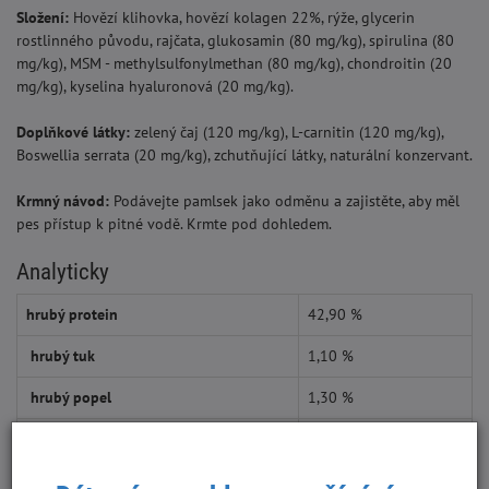
Složení:
Hovězí klihovka, hovězí kolagen 22%, rýže, glycerin
rostlinného původu, rajčata, glukosamin (80 mg/kg), spirulina (80
mg/kg), MSM - methylsulfonylmethan (80 mg/kg), chondroitin (20
mg/kg), kyselina hyaluronová (20 mg/kg).
Doplňkové látky:
zelený čaj (120 mg/kg), L-carnitin (120 mg/kg),
Boswellia serrata (20 mg/kg), zchutňující látky, naturální konzervant.
Krmný návod:
Podávejte pamlsek jako odměnu a zajistěte, aby měl
pes přístup k pitné vodě. Krmte pod dohledem.
Analyticky
hrubý protein
42,90 %
hrubý tuk
1,10 %
hrubý popel
1,30 %
hrubá vláknina
1,20 %
vlhkost
19,90%