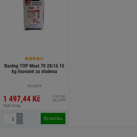
Bardog TOP Meat 70 28/16 15
kg lisované za studena
WLA004
1 497,44 Kč
1 337 Kč
bez DPH
99,83 Kč/kg
+
Do košíku
-