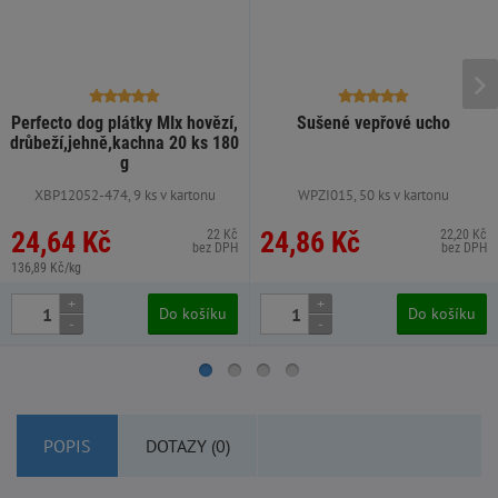
Perfecto dog plátky MIx hovězí,
Sušené vepřové ucho
drůbeží,jehně,kachna 20 ks 180
g
XBP12052-474, 9 ks v kartonu
WPZI015, 50 ks v kartonu
24,64 Kč
24,86 Kč
22 Kč
22,20 Kč
bez DPH
bez DPH
136,89 Kč/kg
+
+
Do košíku
Do košíku
-
-
POPIS
DOTAZY (0)