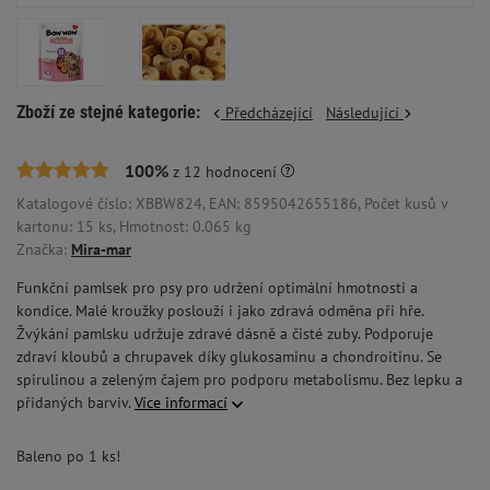
Zboží ze stejné kategorie:
Předcházející
Následující
100%
z
12
hodnocení
Katalogové číslo: XBBW824, EAN: 8595042655186, Počet kusů v
kartonu: 15 ks, Hmotnost: 0.065 kg
Značka:
Mira-mar
Funkční pamlsek pro psy pro udržení optimální hmotnosti a
kondice. Malé kroužky poslouží i jako zdravá odměna při hře.
Žvýkání pamlsku udržuje zdravé dásně a čisté zuby. Podporuje
zdraví kloubů a chrupavek díky glukosaminu a chondroitinu. Se
spirulinou a zeleným čajem pro podporu metabolismu. Bez lepku a
přidaných barviv.
Více informací
Baleno po 1 ks!