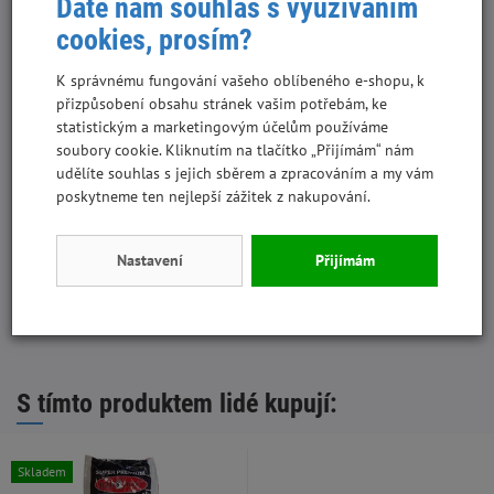
Dáte nám souhlas s využíváním
cookies, prosím?
K správnému fungování vašeho oblíbeného e-shopu, k
Doporučené dávkování:
přizpůsobení obsahu stránek vašim potřebám, ke
statistickým a marketingovým účelům používáme
Hmotnost psa v kg
ks/den
soubory cookie. Kliknutím na tlačítko „Přijímám“ nám
5
5
udělíte souhlas s jejich sběrem a zpracováním a my vám
poskytneme ten nejlepší zážitek z nakupování.
10
10
25
15
Nastavení
Přijímám
50+
20
S tímto produktem lidé kupují:
Skladem