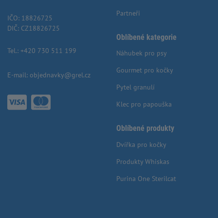
Partneři
IČO: 18826725
DIČ: CZ18826725
Oblíbené kategorie
Tel.:
+420 730 511 199
Náhubek pro psy
Gourmet pro kočky
E-mail:
objednavky@grel.cz
Pytel granulí
Klec pro papouška
Oblíbené produkty
Dvířka pro kočky
Produkty Whiskas
Purina One Sterilcat