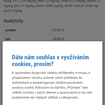
IU/kg, Vit. C 250 mg/kg, měď 5,0 mg/kg, zinek 65,0 mg/kg, železo 75
mg/kg, jód 1,5 mg/kg, taurin 1600 mg/kg, cholin chlorid 2500 mg,
lecitin 5g/kg
Analyticky
protein
32,00 %
tuk
18,00 %
vláknina
4,50 %
Dáte nám souhlas s využíváním
minerály
6,50 %
cookies, prosím?
vápník
1,40 %
K správnému fungování vašeho oblíbeného e-shopu, k
fosfor
1,00 %
přizpůsobení obsahu stránek vašim potřebám, ke
statistickým a marketingovým účelům používáme
hořčík
30 mg/kg
soubory cookie. Kliknutím na tlačítko „Přijímám“ nám
udělíte souhlas s jejich sběrem a zpracováním a my vám
sodík
0,45 %
poskytneme ten nejlepší zážitek z nakupování.
vlhkost
8,00 %