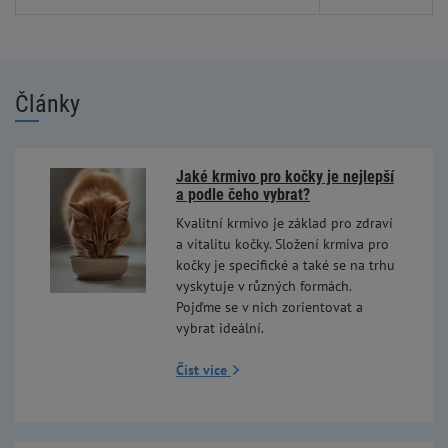
Články
Jaké krmivo pro kočky je nejlepší
a podle čeho vybrat?
Kvalitní krmivo je základ pro zdraví
a vitalitu kočky. Složení krmiva pro
kočky je specifické a také se na trhu
vyskytuje v různých formách.
Pojďme se v nich zorientovat a
vybrat ideální.
Číst více