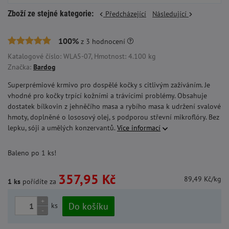
Zboží ze stejné kategorie:
Předcházející
Následující
100%
z
3
hodnocení
Katalogové číslo: WLA5-07, Hmotnost: 4.100 kg
Značka:
Bardog
Superprémiové krmivo pro dospělé kočky s citlivým zažíváním. Je
vhodné pro kočky trpící kožními a trávícími problémy. Obsahuje
dostatek bílkovin z jehněčího masa a rybího masa k udržení svalové
hmoty, doplněné o lososový olej, s podporou střevní mikroflóry. Bez
lepku, sóji a umělých konzervantů.
Více informací
Baleno po 1 ks!
357,95 Kč
89,49 Kč/kg
1 ks
pořídíte za
+
Do košíku
ks
-