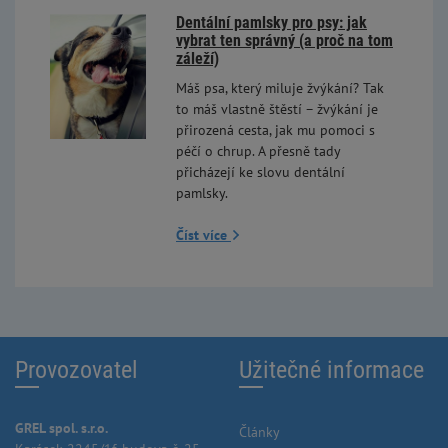
Dentální pamlsky pro psy: jak
vybrat ten správný (a proč na tom
záleží)
Máš psa, který miluje žvýkání? Tak
to máš vlastně štěstí – žvýkání je
přirozená cesta, jak mu pomoci s
péčí o chrup. A přesně tady
přicházejí ke slovu dentální
pamlsky.
Číst více
Provozovatel
Užitečné informace
GREL spol. s.r.o.
Články