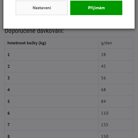
Nastavení
Přijímám
Doporučené dávkování:
hmotnost kočky (kg)
g/den
1
28
2
45
3
56
4
68
5
84
6
110
7
135
8
150