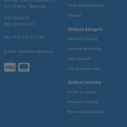
Karásek 2245/1f, budova č. 25,
Často kladené otázky
621 00 Brno - Řečkovice
Partneři
IČO: 18826725
DIČ: CZ18826725
Oblíbené kategorie
Tel.:
+420 730 511 199
Náhubek pro psy
Gourmet pro kočky
E-mail:
objednavky@grel.cz
Pytel granulí
Klec pro papouška
Oblíbené produkty
Dvířka pro kočky
Produkty Whiskas
Purina One Sterilcat