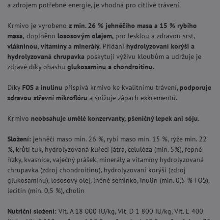
a zdrojem potřebné energie, je vhodná pro citlivé trávení.
Krmivo je vyrobeno
z min. 26 % jehněčího masa a 15 % rybího
masa,
doplněno
lososovým olejem,
pro lesklou a zdravou srst,
vlákninou, vitamíny a minerály.
Přidaní
hydrolyzovaní korýši a
hydrolyzovaná chrupavka
poskytují výživu kloubům a udržuje je
zdravé díky obashu
glukosaminu a chondroitinu.
Díky
FOS a inulinu
přispívá krmivo ke kvalitnímu trávení,
podporuje
zdravou střevní mikroflóru
a snižuje zápach exkrementů.
Krmivo
neobsahuje umělé konzervanty, pšeničný lepek ani sóju.
Složení:
jehněčí maso min. 26 %, rybí maso min. 15 %, rýže min. 22
%, krůtí tuk, hydrolyzovaná kuřecí játra, celulóza (min. 5%), řepné
řízky, kvasnice, vaječný prášek, minerály a vitamíny hydrolyzovaná
chrupavka (zdroj chondroitinu), hydrolyzovaní korýši (zdroj
glukosaminu), lososový olej, lněné semínko, inulin (min. 0,5 % FOS),
lecitin (min. 0,5 %), cholin
Nutriční složení:
Vit. A 18 000 IU/kg, Vit. D 1 800 IU/kg, Vit. E 400