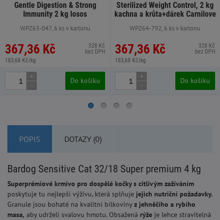
Gentle Digestion & Strong
Sterilized Weight Control, 2 kg
Immunity 2 kg losos
kachna a krůta+dárek Carnilove
ne
WPZ63-047, 6 ks v kartonu
WPZ64-792, 6 ks v kartonu
367,36 Kč
367,36 Kč
328 Kč
328 Kč
bez DPH
bez DPH
183,68 Kč/kg
183,68 Kč/kg
+
+
Do košíku
Do košíku
-
-
POPIS
DOTAZY (0)
Bardog Sensitive Cat 32/18 Super premium 4 kg
Superprémiové krmivo pro dospělé kočky s citlivým zažíváním
poskytuje tu nejlepší výživu, která splňuje
jejich
nutriční požadavky.
Granule jsou bohaté na kvalitní bílkoviny
z jehněčího a rybího
masa,
aby udrželi svalovu hmotu. Obsažená
rýže
je lehce stravitelná