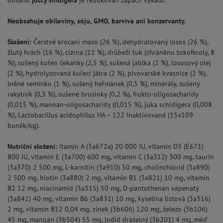
obsahu
juccy shidigera
je redukován zápach výkalů.
Neobsahuje obiloviny, sóju, GMO, barviva ani konzervanty.
Složení:
Čerstvé krocaní maso (26 %), dehydratovaný losos (26 %),
žlutý hrách (16 %), cizrna (11 %), drůbeží tuk (chráněno tokoferoly, 8
%), sušený kořen čekanky (2,5 %), sušená jablka (2 %), lososový olej
(2 %), hydrolyzovaná kuřecí játra (2 %), pivovarské kvasnice (2 %),
lněné semínko (1 %), sušený heřmánek (0,5 %), minerály, sušený
rakytník (0,3 %), sušené brusinky (0,2 %), frukto-oligosacharidy
(0,015 %), mannan-oligosacharidy (0,015 %), juka schidigera (0,008
%), Lactobacillus acidophilus HA – 122 inaktivované (15x109
buněk/kg).
Nutriční složení:
itamín A (3a672a) 20 000 IU, vitamín D3 (E671)
800 IU, vitamín E (3a700) 600 mg, vitamín C (3a312) 300 mg, taurin
(3a370) 2 500 mg, L-karnitin (3a910) 50 mg, cholinchlorid (3a890)
2 500 mg, biotin (3a880) 2 mg, vitamín B1 (3a821) 10 mg, vitamín
B2 12 mg, niacinamid (3a315) 50 mg, D-pantothenan vápenatý
(3a841) 40 mg, vitamín B6 (3a831) 10 mg, kyselina listová (3a316)
2 mg, vitamín B12 0,04 mg, zinek (3b606) 120 mg, železo (3b106)
45 mg, mangan (3b504) 55 mg, jodid draselný (3b201) 4 mg, měď