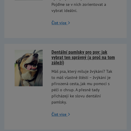
Pojďme se v nich zorientovat a
vybrat ideální.
Číst více
Dentální pamlsky pro psy: jak
vybrat ten správný (a proč na tom
záleží)
Máš psa, který miluje žvýkání? Tak
to máš vlastně štěstí – žvýkání je
přirozená cesta, jak mu pomoci s
péčí o chrup. A přesně tady
přicházejí ke slovu dentální
pamlsky.
Číst více