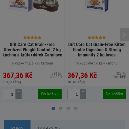
Brit Care Cat Grain-Free
Brit Care Cat Grain-Free Kitten
Sterilized Weight Control, 2 kg
Gentle Digestion & Strong
kachna a krůta+dárek Carnilove
Immunity 2 kg losos
ne
WPZ64-792, 6 ks v kartonu
WPZ63-047, 6 ks v kartonu
367,36 Kč
367,36 Kč
328 Kč
328 Kč
bez DPH
bez DPH
183,68 Kč/kg
183,68 Kč/kg
+
+
Do košíku
Do košíku
-
-
POPIS
DOTAZY (0)