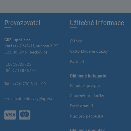
Provozovatel
Užitečné informace
GREL spol. s.r.o.
Články
Karásek 2245/1f, budova č. 25,
Často kladené otázky
621 00 Brno - Řečkovice
Partneři
IČO: 18826725
DIČ: CZ18826725
Oblíbené kategorie
Tel.:
+420 730 511 199
Náhubek pro psy
Gourmet pro kočky
E-mail:
objednavky@grel.cz
Pytel granulí
Klec pro papouška
Oblíbené produkty