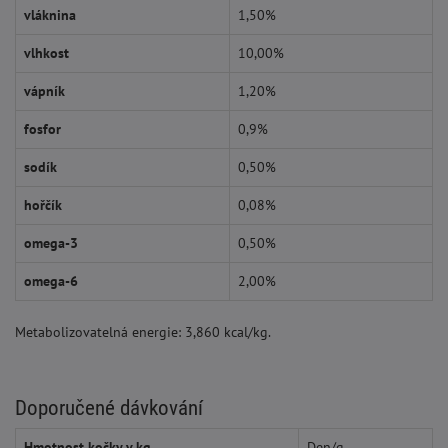
vláknina
1,50%
vlhkost
10,00%
vápník
1,20%
fosfor
0,9%
sodík
0,50%
hořčík
0,08%
omega-3
0,50%
omega-6
2,00%
Metabolizovatelná energie: 3,860 kcal/kg.
Doporučené dávkování
Hmotnost kočky v kg
Den/g