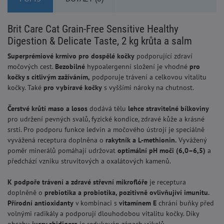
Brit Care Cat Grain-Free Sensitive Healthy
Digestion & Delicate Taste, 2 kg krůta a salm
S
uperprémiové krmivo pro dospělé kočky
podporující zdraví
močových cest.
Bezobilné
hypoalergenní složení je vhodné
pro
kočky s citlivým zažíváním
,
podporuje trávení a celkovou vitalitu
kočky. Také
pro vybíravé kočky
s vyššími nároky na chutnost.
Čerstvé krůtí maso a losos
dodává tělu
lehce straviteln
é
bílkovin
y
pro udržení pevných svalů, fyzické kondice, zdravé kůže a krásné
srsti. Pro podporu funkce ledvin a močového ústrojí je speciálně
vyvážená receptura doplněna o
rakytník a L-methionin.
Vyvážený
poměr minerálů pomáhají udržovat
optimální pH moči (6,0–6,5)
a
předchází vzniku struvitových a oxalátových kamenů.
K podpoře trávení a zdravé střevní mikrofl
ó
ře
je receptura
doplněně o
p
rebiotika a probiotika,
pozitivně ovlivňujíví
imunit
u
.
Přírodní antioxidanty
v kombinaci s
vitamínem E
chrání buňky před
volnými radikály a podporují dlouhodobou vitalitu kočky. Díky