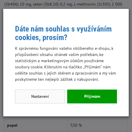
(3b406) 10 mg, selen (3b8.10) 0,2 mg, L-methionin (3c305) 2 000
mg.
Dáte nám souhlas s využíváním
Obsahuje antioxidanty schválené EU
tokoferolové extrakty z rostlinných olejů (1b306(i)), askorbyl
cookies, prosím?
palmitát (1b304) a výtažek z rozmarýnu.
K správnému fungování vašeho oblíbeného e-shopu, k
Krmný návod:
Krmivo lze podávat suché, zvlhčené vodou nebo v
přizpůsobení obsahu stránek vašim potřebám, ke
kombinaci s kapsičkami Brit Premium. Doporučená denní dávka je
statistickým a marketingovým účelům používáme
uvedena v krmné tabulce. Vždy zajistěte své kočce přístup k čerstvé
soubory cookie. Kliknutím na tlačítko „Přijímám“ nám
pitné vodě. Skladujte na suchém a chladném místě, chraňte před
udělíte souhlas s jejich sběrem a zpracováním a my vám
přímým slunečním světlem.
poskytneme ten nejlepší zážitek z nakupování.
Analyticky
Nastavení
Přijímám
Protein
32,00 %
tuk
16,00 %
popel
7,50 %