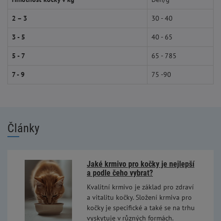
2 – 3
30 - 40
3 - 5
40 - 65
5 - 7
65 - 785
7 - 9
75 -90
Články
Jaké krmivo pro kočky je nejlepší
a podle čeho vybrat?
Kvalitní krmivo je základ pro zdraví
a vitalitu kočky. Složení krmiva pro
kočky je specifické a také se na trhu
vyskytuje v různých formách.