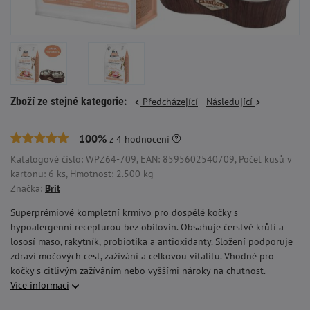
Zboží ze stejné kategorie:
Předcházející
Následující
100%
z
4
hodnocení
Katalogové číslo: WPZ64-709, EAN: 8595602540709, Počet kusů v
kartonu: 6 ks, Hmotnost: 2.500 kg
Značka:
Brit
Superprémiové kompletní krmivo pro dospělé kočky s
hypoalergenní recepturou bez obilovin. Obsahuje čerstvé krůtí a
lososí maso, rakytník, probiotika a antioxidanty. Složení podporuje
zdraví močových cest, zažívání a celkovou vitalitu. Vhodné pro
kočky s citlivým zažíváním nebo vyššími nároky na chutnost.
Více informací