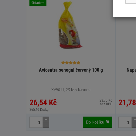
Skladem
Skladem
Avicentra senegal červený 100 g
Napa
XV9011, 25 ks v kartonu
26,54 Kč
21,78
23,70 Kč
bez DPH
265,40 Kč/kg
+
+
Do košíku
-
-