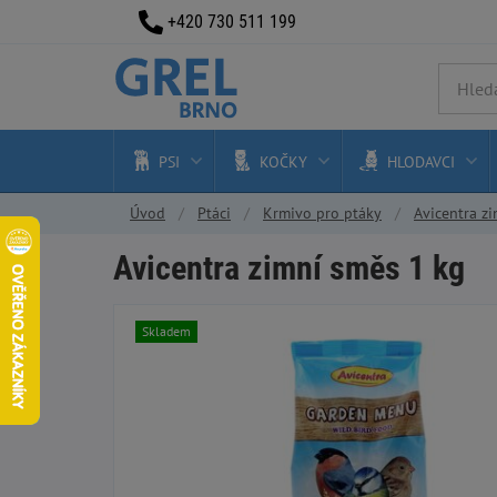
+420 730 511 199
PSI
KOČKY
HLODAVCI
Úvod
Ptáci
Krmivo pro ptáky
Avicentra z
Avicentra zimní směs 1 kg
Skladem