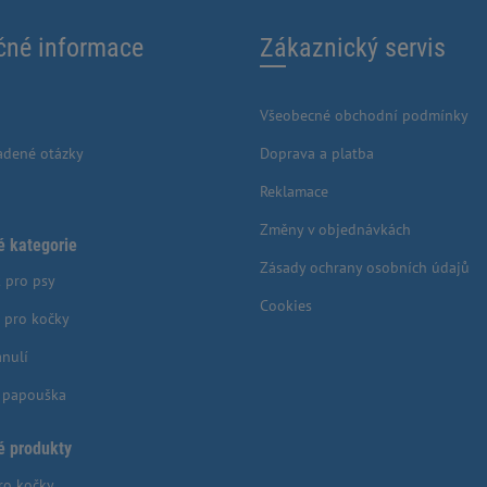
čné informace
Zákaznický servis
Všeobecné obchodní podmínky
adené otázky
Doprava a platba
Reklamace
Změny v objednávkách
é kategorie
Zásady ochrany osobních údajů
 pro psy
Cookies
 pro kočky
anulí
o papouška
é produkty
ro kočky