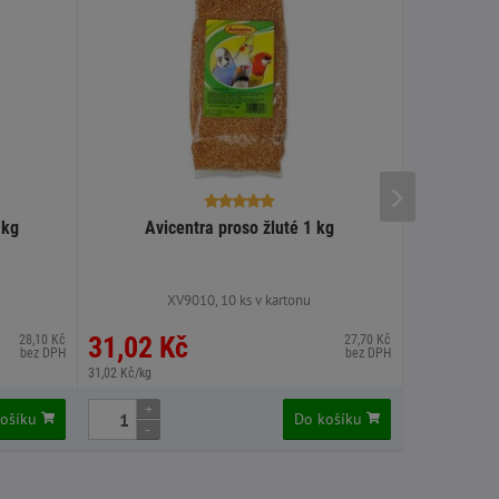
 kg
Avicentra proso žluté 1 kg
A
XV9010, 10 ks v kartonu
X
31,02 Kč
32,82 
28,10 Kč
27,70 Kč
bez DPH
bez DPH
31,02 Kč/kg
65,64 Kč/kg
+
+
košíku
Do košíku
-
-