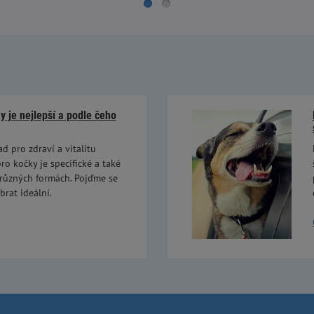
 je nejlepší a podle čeho
ad pro zdraví a vitalitu
ro kočky je specifické a také
 různých formách. Pojďme se
brat ideální.