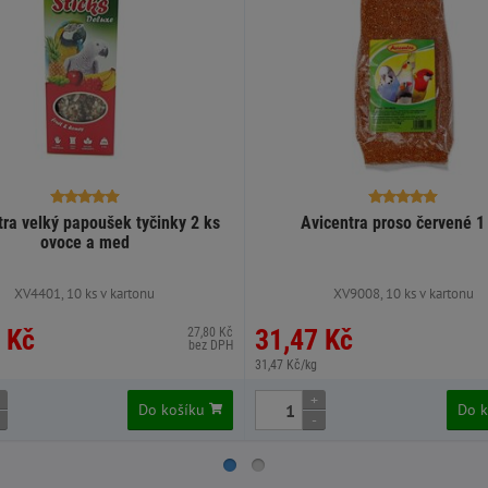
tra velký papoušek tyčinky 2 ks
Avicentra proso červené 1
ovoce a med
XV4401, 10 ks v kartonu
XV9008, 10 ks v kartonu
 Kč
31,47 Kč
27,80 Kč
bez DPH
31,47 Kč/kg
+
Do košíku
Do 
-