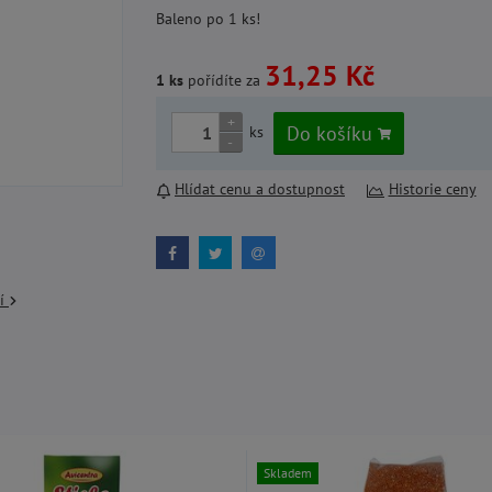
Baleno po 1 ks!
31,25 Kč
1 ks
pořídíte za
+
Do košíku
ks
-
Hlídat cenu a dostupnost
Historie ceny
cí
Skladem