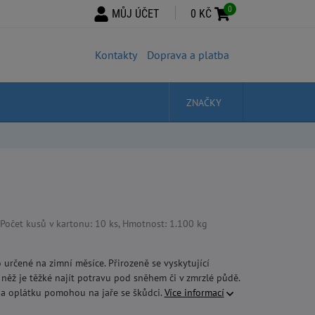
0
MŮJ ÚČET
0 KČ
Kontakty
Doprava a platba
ZNAČKY
očet kusů v kartonu: 10 ks, Hmotnost: 1.100 kg
 určené na zimní měsíce. Přirozeně se vyskytující
něž je těžké najít potravu pod sněhem či v zmrzlé půdě.
na oplátku pomohou na jaře se škůdci.
Více informací