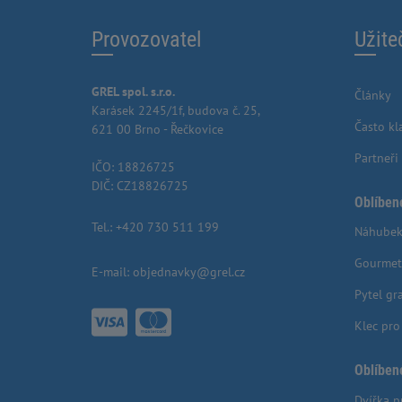
Provozovatel
Užite
GREL spol. s.r.o.
Články
Karásek 2245/1f, budova č. 25,
Často kl
621 00 Brno - Řečkovice
Partneři
IČO: 18826725
DIČ: CZ18826725
Oblíben
Tel.:
+420 730 511 199
Náhubek
Gourmet
E-mail:
objednavky@grel.cz
Pytel gr
Klec pr
Oblíben
Dvířka p