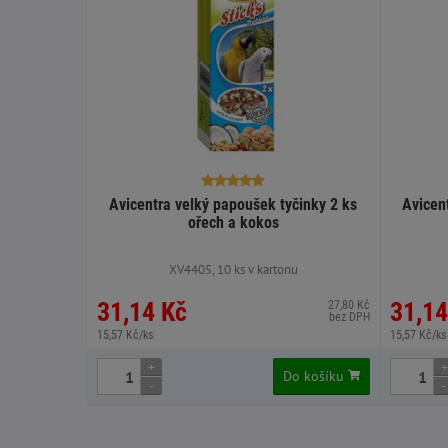
Avicentra velký papoušek tyčinky 2 ks
Avicen
ořech a kokos
XV4405, 10 ks v kartonu
31,14 Kč
31,14
27,80 Kč
bez DPH
15,57 Kč/ks
15,57 Kč/ks
+
+
Do košíku
-
-