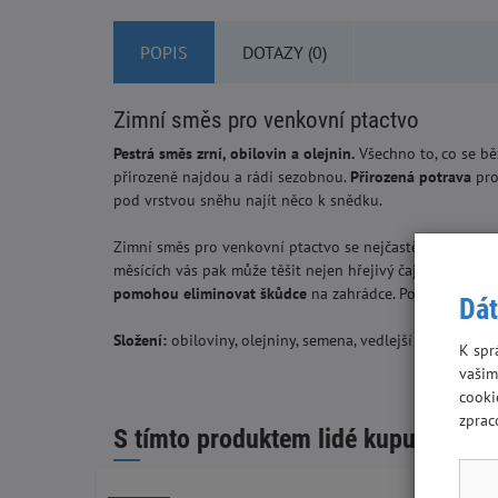
POPIS
DOTAZY (0)
Zimní směs pro venkovní ptactvo
Pestrá směs zrní, obilovin a olejnin.
Všechno to, co se bě
přirozeně najdou a rádi sezobnou.
Přirozená potrava
pro
pod vrstvou sněhu najít něco k snědku.
Zimní směs pro venkovní ptactvo se nejčastěji sype
do k
měsících vás pak může těšit nejen hřejivý čaj ale i hřejiv
pomohou eliminovat škůdce
na zahrádce. Podpořte naši 
Dát
Složení:
obiloviny, olejniny, semena, vedlejší výrobky r
K spr
vašim
cooki
zprac
S tímto produktem lidé kupují: