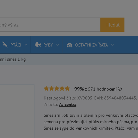
Hledat
PTÁCI
RYBY
OSTATNÍ ZVÍŘATA
imní směs 1 kg
99%
z
571
hodnocení
Katalogové číslo: XV9005, EAN: 8594048034445, P
Značka:
Avicentra
Směs zrní, obilovin a olejnin pro venkovní ptactvo
semena pro přezimující ptáky mírného pásma, pro 
Směs se sype do venkovních krmítek. Ptáčci vám 