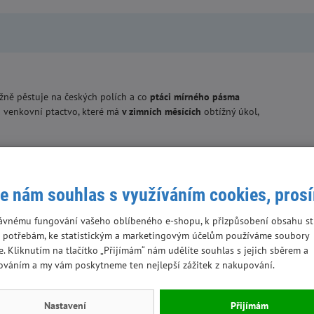
žně pěstuje na českých polích a co
ptáci mírného pásma
 venkovní ptactvo, které má
v zimních měsících
obtížný úkol,
rmítek,
ať už doma udělaných nebo kupovaných. V zimních
ý pocit, že jste pomohli těm, kteří vám na jaře zazpívají a
přírodu!
e nám souhlas s využíváním cookies, pros
ostlinného původu
ávnému fungování vašeho oblíbeného e-shopu, k přizpůsobení obsahu st
 potřebám, ke statistickým a marketingovým účelům používáme soubory
e. Kliknutím na tlačítko „Přijímám“ nám udělíte souhlas s jejich sběrem a
ováním a my vám poskytneme ten nejlepší zážitek z nakupování.
Nastavení
Přijímám