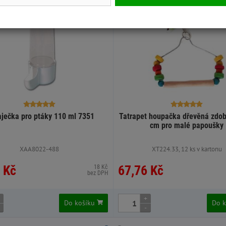
Skladem
ječka pro ptáky 110 ml 7351
Tatrapet houpačka dřevěná zdo
cm pro malé papoušky
XAA8022-488
XT224.33, 12 ks v kartonu
 Kč
67,76 Kč
18 Kč
bez DPH
+
Do košíku
Do 
-