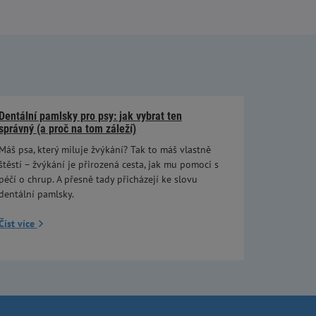
Dentální pamlsky pro psy: jak vybrat ten
správný (a proč na tom záleží)
Máš psa, který miluje žvýkání? Tak to máš vlastně
štěstí – žvýkání je přirozená cesta, jak mu pomoci s
péčí o chrup. A přesně tady přicházejí ke slovu
dentální pamlsky.
Číst více