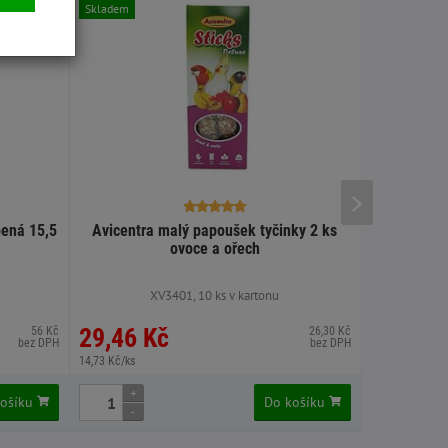
Skladem
bená 15,5
Avicentra malý papoušek tyčinky 2 ks
Miska nere
ovoce a ořech
XV3401, 10 ks v kartonu
29,46 Kč
59,41 
56 Kč
26,30 Kč
bez DPH
bez DPH
14,73 Kč/ks
+
+
košíku
Do košíku
-
-