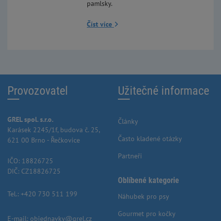
pamlsky.
Číst více
Provozovatel
Užitečné informace
GREL spol. s.r.o.
Články
Karásek 2245/1f, budova č. 25,
Často kladené otázky
621 00 Brno - Řečkovice
Partneři
IČO: 18826725
DIČ: CZ18826725
Oblíbené kategorie
Tel.:
+420 730 511 199
Náhubek pro psy
Gourmet pro kočky
E-mail:
objednavky@grel.cz