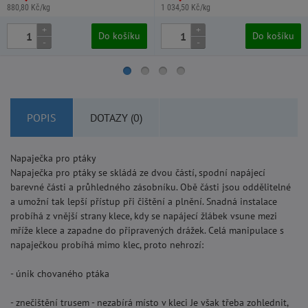
880,80 Kč/kg
1 034,50 Kč/kg
+
+
Do košíku
Do košíku
-
-
POPIS
DOTAZY (0)
Napaječka pro ptáky
Napaječka pro ptáky se skládá ze dvou částí, spodní napájecí
barevné části a průhledného zásobníku. Obě části jsou oddělitelné
a umožní tak lepší přístup při čištění a plnění. Snadná instalace
probíhá z vnější strany klece, kdy se napájecí žlábek vsune mezi
mříže klece a zapadne do připravených drážek. Celá manipulace s
napaječkou probíhá mimo klec, proto nehrozí:
- únik chovaného ptáka
- znečištění trusem - nezabírá místo v kleci Je však třeba zohlednit,