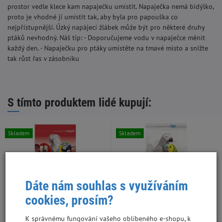
prostor vedle klece kam napaječku umístit. Napaječka nemá bidýlko,
proto je vhodné ji umístit tak, aby byla pro papouška co
nejpřístupnější. Úzký napájecí žlábek může být pro některé druhy
ptáků nevhodný. Náš tip: - Doporučujeme vodu v napaječce měnit
každý den. - Napaječku pro ptáky umístěte na tmavé místo a snižte
tak růst řas v zásobníku
S tímto produktem lidé kupují:
Skladem
Skladem
Dáte nám souhlas s využíváním
cookies, prosím?
K správnému fungování vašeho oblíbeného e-shopu, k