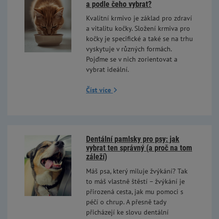
a podle čeho vybrat?
Kvalitní krmivo je základ pro zdraví
a vitalitu kočky. Složení krmiva pro
kočky je specifické a také se na trhu
vyskytuje v různých formách.
Pojďme se v nich zorientovat a
vybrat ideální.
Číst více
Dentální pamlsky pro psy: jak
vybrat ten správný (a proč na tom
záleží)
Máš psa, který miluje žvýkání? Tak
to máš vlastně štěstí – žvýkání je
přirozená cesta, jak mu pomoci s
péčí o chrup. A přesně tady
přicházejí ke slovu dentální