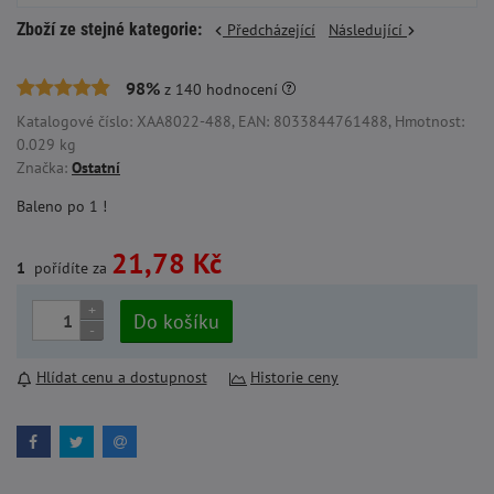
Zboží ze stejné kategorie:
Předcházející
Následující
98%
z
140
hodnocení
Katalogové číslo: XAA8022-488, EAN: 8033844761488, Hmotnost:
0.029 kg
Značka:
Ostatní
Baleno po 1 !
21,78 Kč
1
pořídíte za
+
Do košíku
-
Hlídat cenu a dostupnost
Historie ceny