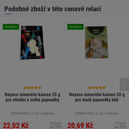
Podobné zboží v této cenové relaci
Skladem
Skladem
Nayeco minerální kámen 25 g
Nayeco minerální kámen 20 g
pro střední a velké papoušky
pro malé papoušky bílý
XXPA41001, 12 ks v kartonu
XXPA41002, 12 ks v kartonu
22,02 Kč
20,69 Kč
18,20 Kč
17,10 Kč
bez DPH
bez DPH