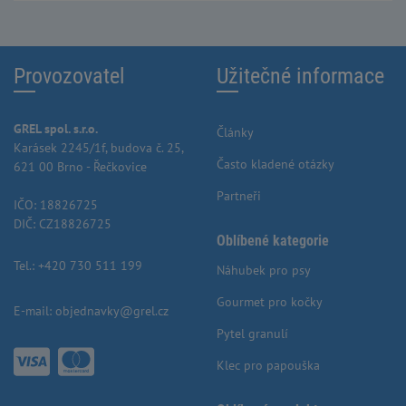
Provozovatel
Užitečné informace
GREL spol. s.r.o.
Články
Karásek 2245/1f, budova č. 25,
Často kladené otázky
621 00 Brno - Řečkovice
Partneři
IČO: 18826725
DIČ: CZ18826725
Oblíbené kategorie
Tel.:
+420 730 511 199
Náhubek pro psy
Gourmet pro kočky
E-mail:
objednavky@grel.cz
Pytel granulí
Klec pro papouška