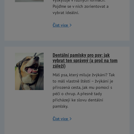
vyskytuje v různých formách.
Pojďme se v nich zorientovat a
vybrat ideální.
Číst více
Dentální pamlsky pro psy: jak
vybrat ten správný (a proč na tom
záleží)
Máš psa, který miluje žvýkání? Tak
to máš vlastně štěstí – žvýkání je
přirozená cesta, jak mu pomoci s
péčí o chrup. A přesně tady
přicházejí ke slovu dentální
pamlsky.
Číst více