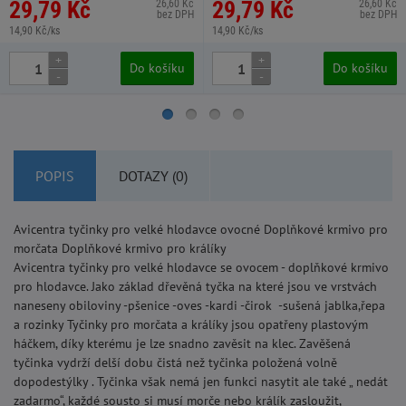
29,79 Kč
29,79 Kč
26,60 Kč
26,60 Kč
bez DPH
bez DPH
14,90 Kč/ks
14,90 Kč/ks
+
+
Do košíku
Do košíku
-
-
POPIS
DOTAZY (0)
Avicentra tyčinky pro velké hlodavce ovocné Doplňkové krmivo pro
morčata Doplňkové krmivo pro králíky
Avicentra tyčinky pro velké hlodavce se ovocem - doplňkové krmivo
pro hlodavce. Jako základ dřevěná tyčka na které jsou ve vrstvách
naneseny obiloviny -pšenice -oves -kardi -čirok -sušená jablka,řepa
a rozinky Tyčinky pro morčata a králíky jsou opatřeny plastovým
háčkem, díky kterému je lze snadno zavěsit na klec. Zavěšená
tyčinka vydrží delší dobu čistá než tyčinka položená volně
dopodestýlky . Tyčinka však nemá jen funkci nasytit ale také „ nedát
zadarmo“, každé sousto si musí morče nebo králík zasloužit,