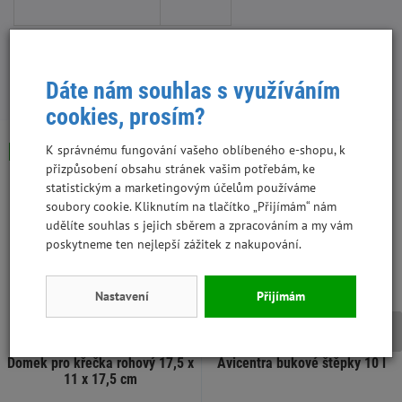
Dáte nám souhlas s využíváním
S tímto produktem lidé kupují:
cookies, prosím?
K správnému fungování vašeho oblíbeného e-shopu, k
Skladem - poslední kus
Skladem
přizpůsobení obsahu stránek vašim potřebám, ke
statistickým a marketingovým účelům používáme
soubory cookie. Kliknutím na tlačítko „Přijímám“ nám
udělíte souhlas s jejich sběrem a zpracováním a my vám
poskytneme ten nejlepší zážitek z nakupování.
Nastavení
Přijímám
Domek pro křečka rohový 17,5 x
Avicentra bukové štěpky 10 l
11 x 17,5 cm