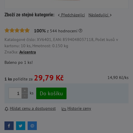
Zboží ze stejné kategorie:
Předcházející
Následující
100%
z
544
hodnocení
Katalogové číslo: XV6401, EAN: 8594048037118, Počet kusů v
kartonu: 10 ks, Hmotnost: 0.150 kg
Značka:
Avicentra
Baleno po 1 ks!
29,79 Kč
14,90 Kč/ks
1 ks
pořídíte za
+
Do košíku
ks
-
Hlídat cenu a dostupnost
Historie ceny