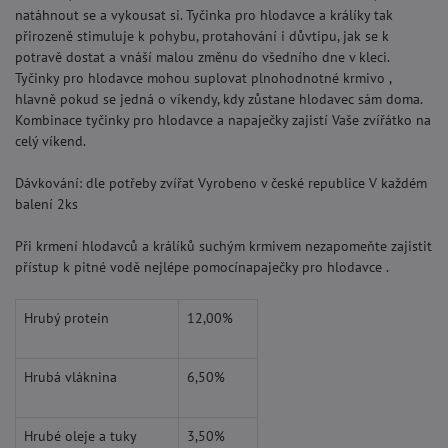
natáhnout se a vykousat si. Tyčinka pro hlodavce a králíky tak
přirozeně stimuluje k pohybu, protahování i důvtipu, jak se k
potravě dostat a vnáší malou změnu do všedního dne v kleci.
Tyčinky pro hlodavce mohou suplovat plnohodnotné krmivo ,
hlavně pokud se jedná o víkendy, kdy zůstane hlodavec sám doma.
Kombinace tyčinky pro hlodavce a napaječky zajistí Vaše zvířátko na
celý víkend.
Dávkování: dle potřeby zvířat Vyrobeno v české republice V každém
balení 2ks
Při krmení hlodavců a králíků suchým krmivem nezapomeňte zajistit
přístup k pitné vodě nejlépe pomocínapaječky pro hlodavce .
Hrubý protein
12,00%
Hrubá vláknina
6,50%
Hrubé oleje a tuky
3,50%