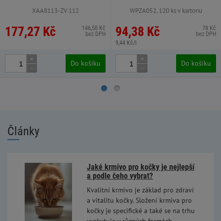
XAA8113-ZV 112
WPZA052, 120 ks v kartonu
177,27 Kč
94,38 Kč
146,50 Kč
78 Kč
bez DPH
bez DPH
9,44 Kč/l
+
+
Do košíku
Do košíku
-
-
Články
Jaké krmivo pro kočky je nejlepší
a podle čeho vybrat?
Kvalitní krmivo je základ pro zdraví
a vitalitu kočky. Složení krmiva pro
kočky je specifické a také se na trhu