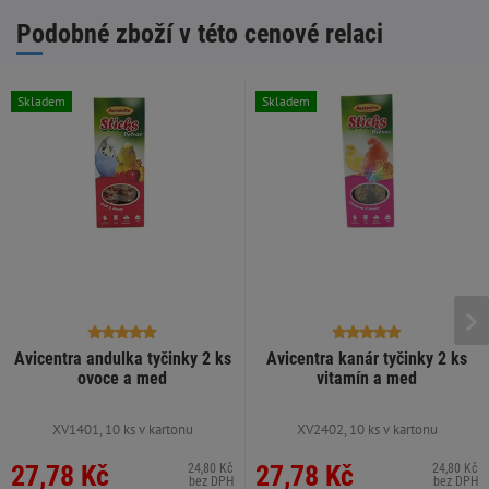
Podobné zboží v této cenové relaci
Skladem
Skladem
Avicentra andulka tyčinky 2 ks
Avicentra kanár tyčinky 2 ks
ovoce a med
vitamín a med
XV1401, 10 ks v kartonu
XV2402, 10 ks v kartonu
27,78 Kč
27,78 Kč
24,80 Kč
24,80 Kč
bez DPH
bez DPH