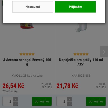
Skladem
Skladem
Nastavení
Přijímám
Avicentra senegal červený 100
Napaječka pro ptáky 110 ml
g
7351
XV9011, 25 ks v kartonu
XAA8022-488
26,54 Kč
21,78 Kč
23,70 Kč
18 Kč
bez DPH
bez DPH
265,40 Kč/kg
+
+
Do košíku
Do košíku
-
-