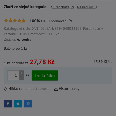
Zboží ze stejné kategorie:
Předcházející
Následující
100%
z
460
hodnocení
Katalogové číslo: XV1403, EAN: 8594048033103, Počet kusů v
kartonu: 10 ks, Hmotnost: 0.140 kg
Značka:
Avicentra
Baleno po 1 ks!
27,78 Kč
13,89 Kč/ks
1 ks
pořídíte za
+
Do košíku
ks
-
Hlídat cenu a dostupnost
Historie ceny