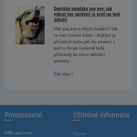
Dentální pamlsky pro psy: jak
vybrat ten správný (a proč na tom
záleží)
Máš psa, který miluje žvýkání? Tak
to máš vlastně štěstí – žvýkání je
přirozená cesta, jak mu pomoci s
péčí o chrup. A přesně tady
přicházejí ke slovu dentální
pamlsky.
Číst více
Provozovatel
Užitečné informace
GREL spol. s.r.o.
Články