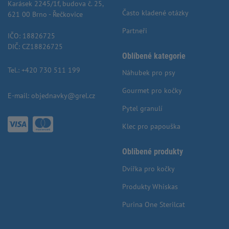
Karásek 2245/1f, budova č. 25,
Často kladené otázky
621 00 Brno - Řečkovice
Partneři
IČO: 18826725
DIČ: CZ18826725
Oblíbené kategorie
Tel.:
+420 730 511 199
Náhubek pro psy
Gourmet pro kočky
E-mail:
objednavky@grel.cz
Pytel granulí
Klec pro papouška
Oblíbené produkty
Dvířka pro kočky
Produkty Whiskas
Purina One Sterilcat