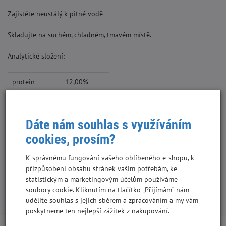
Zajistěte neustálý k pitné vodě
Skladujte na suchém, chladném, tmavém místě.
Analytické složení:
protein
12,00%
vláknina
5,00%
Dáte nám souhlas s využíváním
cookies, prosím?
tuky
4,00%
K správnému fungování vašeho oblíbeného e-shopu, k
přizpůsobení obsahu stránek vašim potřebám, ke
statistickým a marketingovým účelům používáme
soubory cookie. Kliknutím na tlačítko „Přijímám“ nám
S tímto produktem lidé kupují:
udělíte souhlas s jejich sběrem a zpracováním a my vám
poskytneme ten nejlepší zážitek z nakupování.