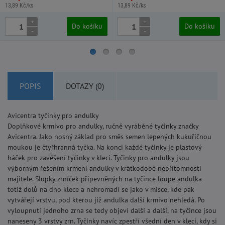
13,89 Kč/ks
13,89 Kč/ks
+
+
Do košíku
Do košíku
-
-
POPIS
DOTAZY (0)
Avicentra tyčinky pro andulky
Doplňkové krmivo pro andulky, ručně vyráběné tyčinky značky
Avicentra. Jako nosný základ pro směs semen lepených kukuřičnou
moukou je čtyřhranná tyčka. Na konci každé tyčinky je plastový
háček pro zavěšení tyčinky v kleci. Tyčinky pro andulky jsou
výborným řešením krmení andulky v krátkodobé nepřítomnosti
majitele. Slupky zrníček připevněných na tyčince loupe andulka
totiž dolů na dno klece a nehromadí se jako v misce, kde pak
vytvářejí vrstvu, pod kterou již andulka další krmivo nehledá. Po
vyloupnutí jednoho zrna se tedy objeví další a další, na tyčince jsou
naneseny 3 vrstvy zrn. Tyčinky navíc zpestří všední den v kleci, kdy si