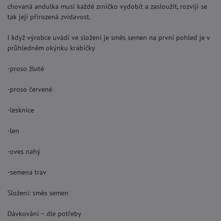
chovaná andulka musí každé zrníčko vydobít a zasloužit, rozvíjí se
tak její přirozená zvídavost.
I když výrobce uvádí ve složení je směs semen na první pohled je v
průhledném okýnku krabičky
-proso žluté
-proso červené
-lesknice
-len
-oves nahý
-semena trav
Složení: směs semen
Dávkování – dle potřeby