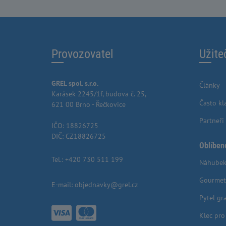
Provozovatel
Užite
GREL spol. s.r.o.
Články
Karásek 2245/1f, budova č. 25,
Často kl
621 00 Brno - Řečkovice
Partneři
IČO: 18826725
DIČ: CZ18826725
Oblíben
Tel.:
+420 730 511 199
Náhubek
Gourmet
E-mail:
objednavky@grel.cz
Pytel gr
Klec pr