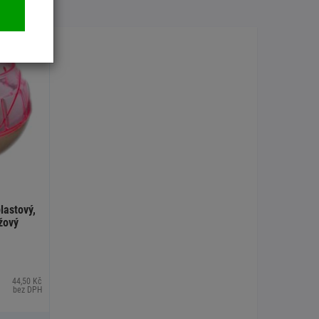
lastový,
žový
44,50 Kč
bez DPH