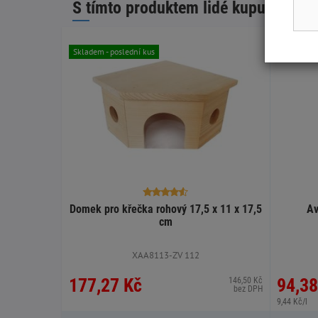
S tímto produktem lidé kupují:
Skladem - poslední kus
Skladem
Domek pro křečka rohový 17,5 x 11 x 17,5
Av
cm
XAA8113-ZV 112
177,27 Kč
94,38
146,50 Kč
bez DPH
9,44 Kč/l