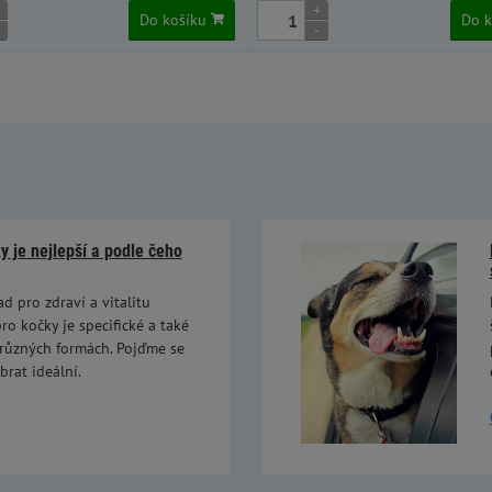
+
Do košíku
Do 
-
 je nejlepší a podle čeho
ad pro zdraví a vitalitu
ro kočky je specifické a také
 různých formách. Pojďme se
brat ideální.