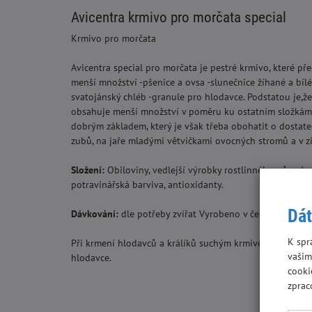
Avicentra krmivo pro morčata special
Krmivo pro morčata
Avicentra special pro morčata je pestré krmivo, které př
menší množství -pšenice a ovsa -slunečnice žíhané a bílé
svatojánský chléb -granule pro hlodavce. Podstatou je,ž
obsahuje menší množství v poměru ku ostatním složkám. 
dobrým základem, který je však třeba obohatit o dosta
zubů, na jaře mladými větvičkami ovocných stromů a v
Složení:
Obiloviny, vedlejší výrobky rostlinného původu,z
potravinářská barviva, antioxidanty.
Dát
Dávkování:
dle potřeby zvířat Vyrobeno v české republic
K spr
Při krmení hlodavců a králíků suchým krmivem nezapomeň
vašim
hlodavce.
cooki
zprac