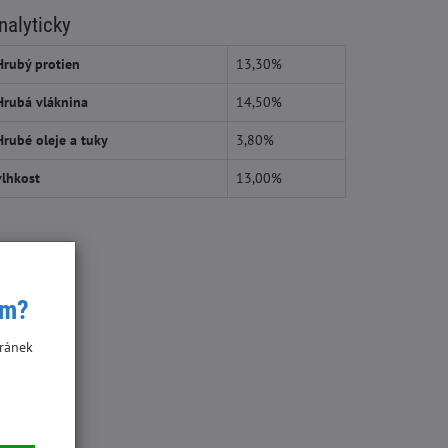
nalyticky
Hrubý protien
13,30%
Hrubá vláknina
14,50%
Hrubé oleje a tuky
3,80%
vlhkost
13,00%
ím?
ránek