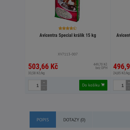
Avicentra Special králík 15 kg
Avicen
XV7113-007
503,66 Kč
496,9
449,70 Kč
bez DPH
33,58 Kč/kg
24,85 Kč/kg
+
+
Do košíku
-
-
POPIS
DOTAZY (0)