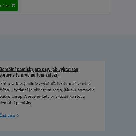
košíku
Dentální pamlsky pro psy: jak vybrat ten
správný (a proč na tom záleží)
Máš psa, který miluje žvýkání? Tak to máš vlastně
štěstí – žvýkání je přirozená cesta, jak mu pomoci s
péčí o chrup. A přesně tady přicházejí ke slovu
dentální pamlsky.
Číst více