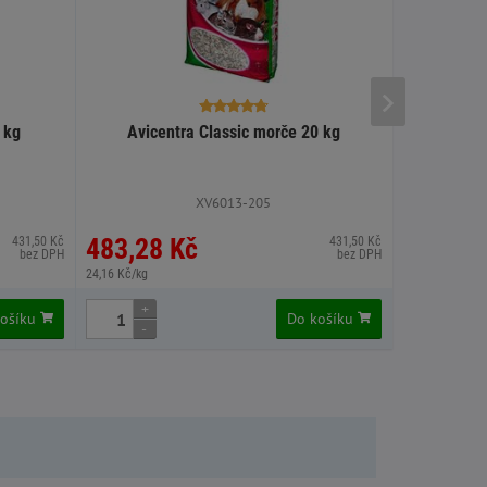
 kg
Avicentra Classic morče 20 kg
Versele 
XV6013-205
X
483,28 Kč
476 Kč
431,50 Kč
431,50 Kč
bez DPH
bez DPH
24,16 Kč/kg
23,80 Kč/kg
+
+
košíku
Do košíku
-
-