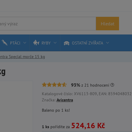
Hledat
PTÁCI
RYBY
OSTATNÍ ZVÍŘATA
entra Special morče 15 kg
kg
93%
z
21
hodnocení
Katalogové číslo: XV6113-809, EAN: 8594048032
Značka:
Avicentra
Baleno po 1 ks!
524,16 Kč
1 ks
pořídíte za