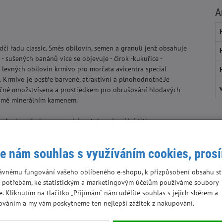
A
edčí řadu classic. Směs obilovin, semen a granulí jenž obsahuje
 - sušených banánů více se objevuje - čirok -kukuřice -
e levných obilovin krmivo pro morčata avicentra special
Krmivo je pestře barvené, atraktivní a plnohodnotné.Je
tečné množstvísena a prostředkem pro obrušování hlodavých
 zimě minerálním kamenem.
elenina,ořechy, ovoce,oleje a tuky, minerální látky,
e nám souhlas s využíváním cookies, pros
e
ávnému fungování vašeho oblíbeného e-shopu, k přizpůsobení obsahu st
te zajistit přístup k pitné vodě nejlépe pomocínapaječky pro
 potřebám, ke statistickým a marketingovým účelům používáme soubory
e. Kliknutím na tlačítko „Přijímám“ nám udělíte souhlas s jejich sběrem a
ováním a my vám poskytneme ten nejlepší zážitek z nakupování.