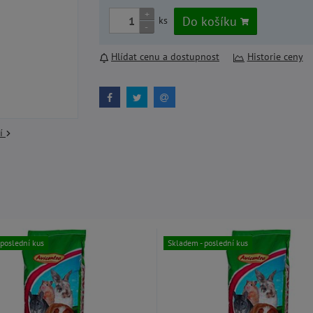
+
Do košíku
ks
-
Hlídat cenu a dostupnost
Historie ceny
cí
poslední kus
Skladem - poslední kus