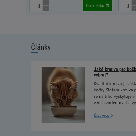
+
+
Do košíku
-
-
Články
Jaké krmivo pro kočky
vybrat?
Kvalitní krmivo je zákl
kočky. Složení krmiva p
se na trhu vyskytuje v
v nich zorientovat a vy
Číst více