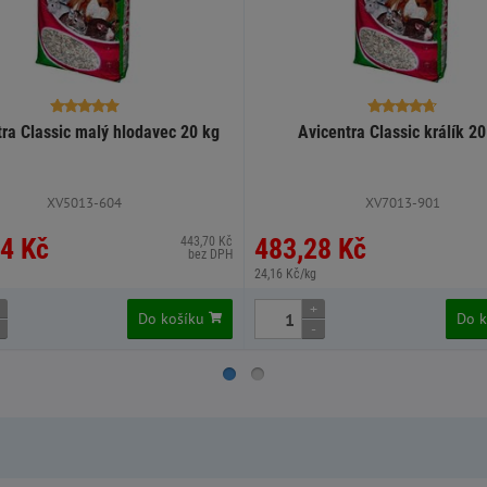
tra Classic malý hlodavec 20 kg
Avicentra Classic králík 20
XV5013-604
XV7013-901
4 Kč
483,28 Kč
443,70 Kč
bez DPH
24,16 Kč/kg
+
Do košíku
Do 
-