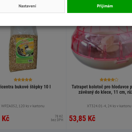
Nastavení
Přijímám
Skladem
icentra bukové štěpky 10 l
Tatrapet kolotoč pro hlodavce p
závěsný do klece, 11 cm, rů
WPZA052, 120 ks v kartonu
XT324.01-4, 24 ks v kartonu
 Kč
53,85 Kč
78 Kč
bez DPH