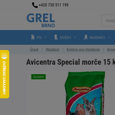
+420 730 511 199
PSI
KOČKY
HLODAVCI
Úvod
Hlodavci
Krmivo pro hlodavce
Avic
Avicentra Special morče 15 
Skladem