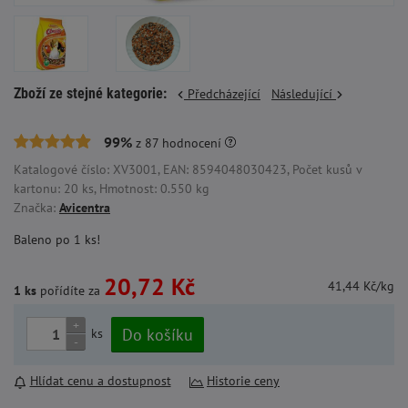
Zboží ze stejné kategorie:
Předcházející
Následující
99%
z
87
hodnocení
Katalogové číslo: XV3001, EAN: 8594048030423, Počet kusů v
kartonu: 20 ks, Hmotnost: 0.550 kg
Značka:
Avicentra
Baleno po 1 ks!
20,72 Kč
41,44 Kč/kg
1 ks
pořídíte za
+
Do košíku
ks
-
Hlídat cenu a dostupnost
Historie ceny