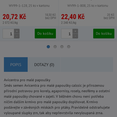
WV99-1-128, 25 ks v kartonu
WV99-1-808, 25 ks v kartonu
20,72 Kč
22,40 Kč
18,50 Kč
20 Kč
bez DPH
bez DPH
2 072 Kč/kg
2 240 Kč/kg
+
+
Do košíku
Do košíku
-
-
POPIS
DOTAZY (0)
Avicentra pro malé papoušky
Směs semen Avicentra pro malé papoušky calssic je přirozenou
přírodní potravou pro korely, agapornisy, rosely, neofémy a ostatní
malé papoušky chované v zajetí. V běžném chovu není potřeba
ničím dalším krmivo pro malé papoušky doplňovat. Krmivo
podávejte v závěsných miskách pro ptáky. Pravidelně odstraňujete
vyloupané slupky zrn, tak aby nepřevrstvila nevyloupaná zrna.