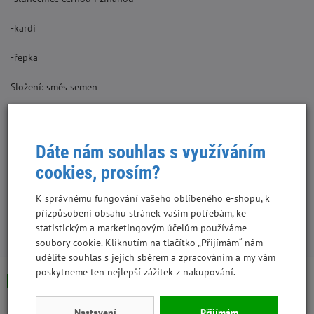
-kardi
-řepka
Složení: směs semen
Dávkování – dle potřeby chovaných ptáků
Zajistěte neustálý přístup k pitné vodě
Dáte nám souhlas s využíváním
cookies, prosím?
Skladujte na suchém, chladném, tmavém místě.
K správnému fungování vašeho oblíbeného e-shopu, k
přizpůsobení obsahu stránek vašim potřebám, ke
statistickým a marketingovým účelům používáme
S tímto produktem lidé kupují:
soubory cookie. Kliknutím na tlačítko „Přijímám“ nám
udělíte souhlas s jejich sběrem a zpracováním a my vám
poskytneme ten nejlepší zážitek z nakupování.
Skladem
Skladem
Nastavení
Přijímám