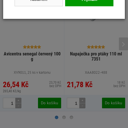
Avicentra senegal červený 100
Napaječka pro ptáky 110 ml
g
7351
XV9011, 25 ks v kartonu
XAA8022-488
26,54 Kč
21,78 Kč
23,70 Kč
18 Kč
bez DPH
bez DPH
265,40 Kč/kg
+
+
Do košíku
Do košíku
-
-