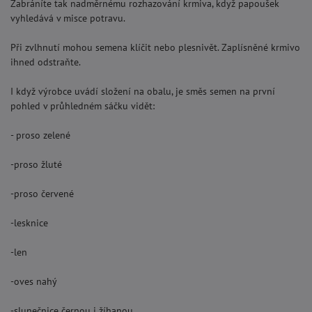
Zabráníte tak nadměrnému rozhazování krmiva, když papoušek
vyhledává v misce potravu.
Při zvlhnutí mohou semena klíčit nebo plesnivět. Zaplísněné krmivo
ihned odstraňte.
I když výrobce uvádí složení na obalu, je směs semen na první
pohled v průhledném sáčku vidět:
- proso zelené
-proso žluté
-proso červené
-lesknice
-len
-oves nahý
-slunečnice černou i žíhanou