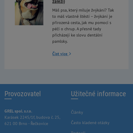
záleží)
Máš psa, který miluje žvýkání? Tak
to máš vlastně štěstí – žvýkání je
přirozená cesta, jak mu pomoci s
péčí o chrup. A přesně tady
přicházejí ke slovu dentální
pamlsky.
Číst více
Provozovatel
Užitečné informace
GREL spol. s.r.o.
Články
Karásek 2245/1f, budova č. 25,
Často kladené otázky
621 00 Brno - Řečkovice
Partneři