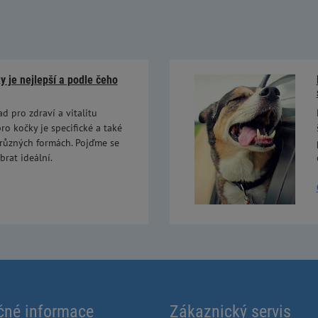
 je nejlepší a podle čeho
ad pro zdraví a vitalitu
ro kočky je specifické a také
 různých formách. Pojďme se
brat ideální.
čné informace
Zákaznický servis