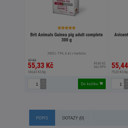
Brit Animals Guinea pig adult complete
Avicent
300 g
XB01-794, 6 ks v kartonu
67 Kč
55,33 Kč
55,44
49,40 Kč
bez DPH
184,43 Kč/kg
79,20 Kč/kg
+
+
Do košíku
-
-
POPIS
DOTAZY (0)