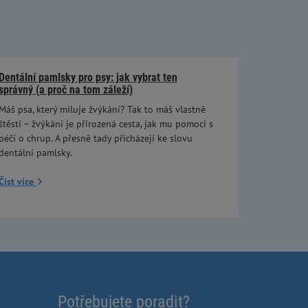
Dentální pamlsky pro psy: jak vybrat ten
správný (a proč na tom záleží)
Máš psa, který miluje žvýkání? Tak to máš vlastně
štěstí – žvýkání je přirozená cesta, jak mu pomoci s
péčí o chrup. A přesně tady přicházejí ke slovu
dentální pamlsky.
Číst více
Potřebujete poradit?