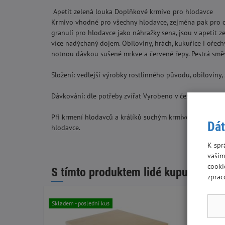
Apetit zelená louka Doplňkové krmivo pro hlodavce
Krmivo vhodné pro všechny hlodavce, zejména pak pro o
granulí pro hlodavce jako náhražky sena, jsou v apetit 
více nadýchaný dojem. Obiloviny, hrách, kukuřice i ořec
notnou dávkou sušené mrkve a červené řepy. Pestrá smě
Složení: vedlejší výrobky rostlinného původu, obiloviny,
Dávkování: dle potřeby zvířat Vyrobeno v české republic
Při krmení hlodavců a králíků suchým krmivem nezapomeň
Dát
hlodavce.
K spr
vašim
cooki
S tímto produktem lidé kupují:
zprac
Skladem - poslední kus
Skladem