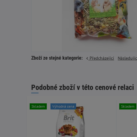
Zboží ze stejné kategorie:
Předcházející
Následují
Podobné zboží v této cenové relaci
Skladem
Výhodná cena
Skladem