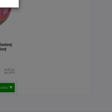
lastový,
žový
44,50 Kč
bez DPH
košíku