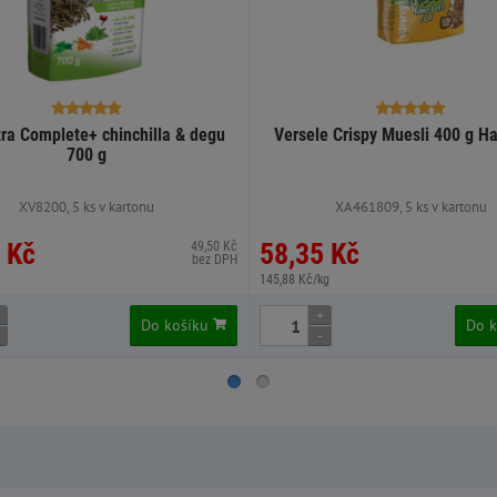
ra Complete+ chinchilla & degu
Versele Crispy Muesli 400 g H
700 g
XV8200, 5 ks v kartonu
XA461809, 5 ks v kartonu
 Kč
58,35 Kč
49,50 Kč
bez DPH
145,88 Kč/kg
+
Do košíku
Do 
-