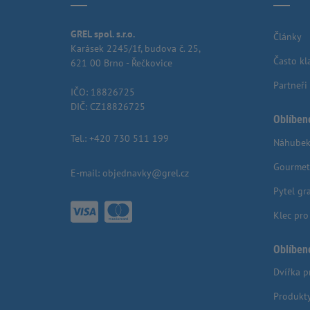
GREL spol. s.r.o.
Články
Karásek 2245/1f, budova č. 25,
Často kl
621 00 Brno - Řečkovice
Partneři
IČO: 18826725
DIČ: CZ18826725
Oblíben
Tel.:
+420 730 511 199
Náhubek
Gourmet
E-mail:
objednavky@grel.cz
Pytel gr
Klec pr
Oblíben
Dvířka p
Produkt