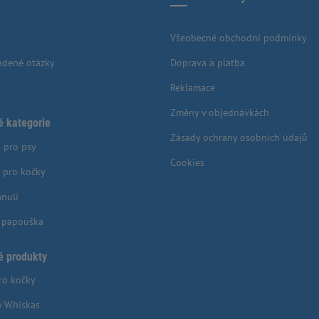
Všeobecné obchodní podmínky
adené otázky
Doprava a platba
Reklamace
Změny v objednávkách
é kategorie
Zásady ochrany osobních údajů
 pro psy
Cookies
 pro kočky
anulí
o papouška
é produkty
ro kočky
y Whiskas