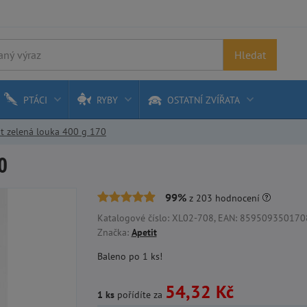
Hledat
PTÁCI
RYBY
OSTATNÍ ZVÍŘATA
it zelená louka 400 g 170
0
99%
z
203
hodnocení
Katalogové číslo: XL02-708, EAN: 8595093501708,
Značka:
Apetit
Baleno po 1 ks!
54,32 Kč
1 ks
pořídíte za