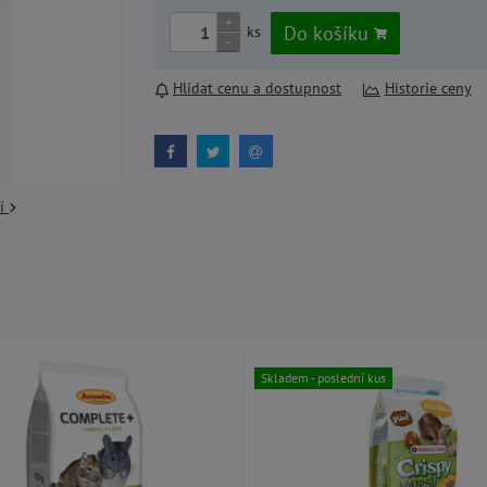
+
Do košíku
ks
-
Hlídat cenu a dostupnost
Historie ceny
cí
Skladem - poslední kus