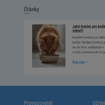
Články
Jaké krmivo pro kočky
vybrat?
Kvalitní krmivo je zákl
kočky. Složení krmiva p
se na trhu vyskytuje v
v nich zorientovat a vy
Číst více
Provozovatel
Užite