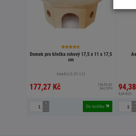
Domek pro křečka rohový 17,5 x 11 x 17,5
Av
cm
XAA8113-ZV 112
177,27 Kč
94,38
146,50 Kč
bez DPH
9,44 Kč/l
+
+
Do košíku
-
-