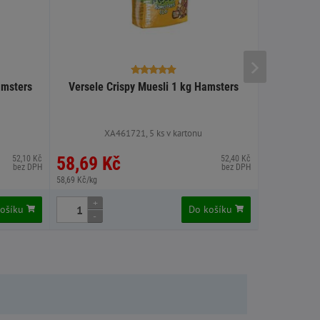
amsters
Versele Crispy Muesli 1 kg Hamsters
Brit Animal
XA461721, 5 ks v kartonu
X
58,69 Kč
58,69 
52,10 Kč
52,40 Kč
bez DPH
bez DPH
58,69 Kč/kg
195,63 Kč/kg
+
+
košíku
Do košíku
-
-