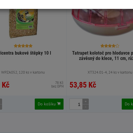
icentra bukové štěpky 10 l
Tatrapet kolotoč pro hlodavce p
závěsný do klece, 11 cm, rů
WPZA052, 120 ks v kartonu
XT324.01-4, 24 ks v kartonu
 Kč
53,85 Kč
78 Kč
bez DPH
+
Do košíku
Do 
-