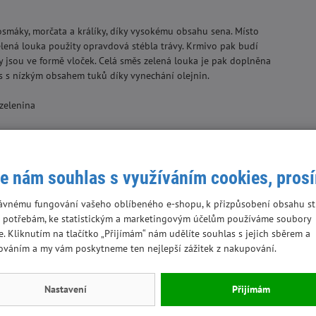
smáky, morčata a králíky, díky vysokému obsahu sena. Místo
zelená louka použity opravdová stébla trávy. Krmivo pak budí
hy jsou ve formě vloček. Celá směs zelená louka je pak doplněna
s s nízkým obsahem tuků díky vynechání olejnin.
 zelenina
e
te zajistit přístup k pitné vodě nejlépe pomocínapaječky pro
e nám souhlas s využíváním cookies, pros
ávnému fungování vašeho oblíbeného e-shopu, k přizpůsobení obsahu st
 potřebám, ke statistickým a marketingovým účelům používáme soubory
e. Kliknutím na tlačítko „Přijímám“ nám udělíte souhlas s jejich sběrem a
ováním a my vám poskytneme ten nejlepší zážitek z nakupování.
Skladem
Nastavení
Přijímám