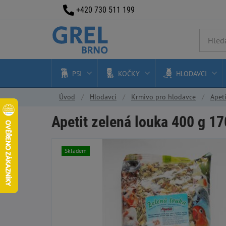
+420 730 511 199
PSI
KOČKY
HLODAVCI
Úvod
Hlodavci
Krmivo pro hlodavce
Apet
Apetit zelená louka 400 g 17
Skladem