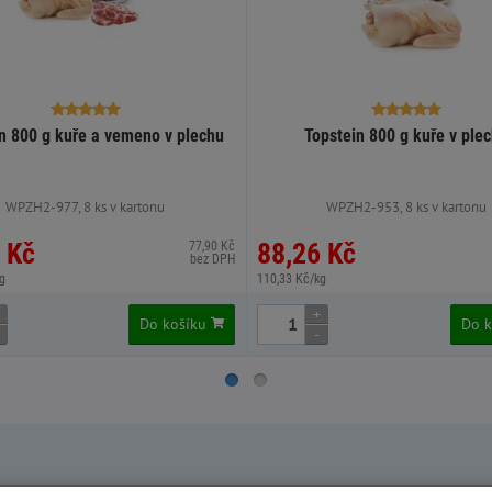
n 800 g kuře a vemeno v plechu
Topstein 800 g kuře v ple
WPZH2-977, 8 ks v kartonu
WPZH2-953, 8 ks v kartonu
 Kč
88,26 Kč
77,90 Kč
bez DPH
g
110,33 Kč/kg
+
Do košíku
Do 
-