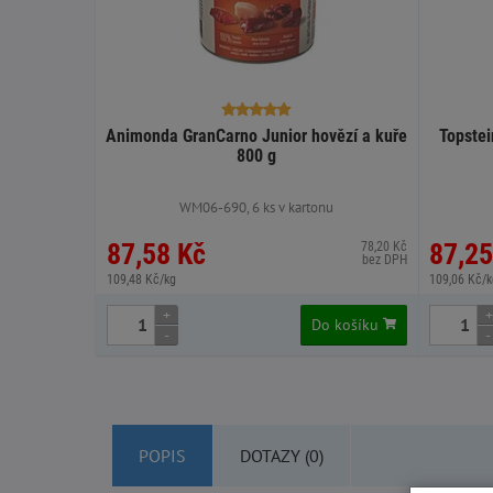
Animonda GranCarno Junior hovězí a kuře
Topstei
800 g
WM06-690, 6 ks v kartonu
87,58 Kč
87,25
78,20 Kč
bez DPH
109,48 Kč/kg
109,06 Kč/k
+
+
Do košíku
-
-
POPIS
DOTAZY (0)