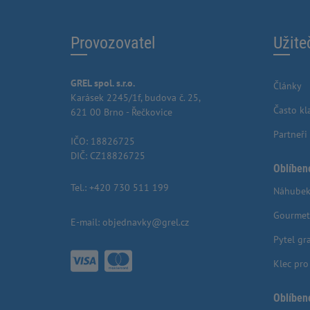
Provozovatel
Užite
GREL spol. s.r.o.
Články
Karásek 2245/1f, budova č. 25,
Často kl
621 00 Brno - Řečkovice
Partneři
IČO: 18826725
DIČ: CZ18826725
Oblíben
Tel.:
+420 730 511 199
Náhubek
Gourmet
E-mail:
objednavky@grel.cz
Pytel gr
Klec pr
Oblíben