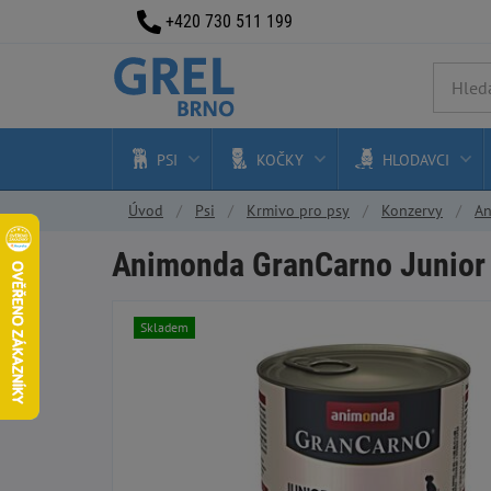
+420 730 511 199
PSI
KOČKY
HLODAVCI
Úvod
Psi
Krmivo pro psy
Konzervy
An
Animonda GranCarno Junior 
Skladem