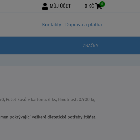
0
MŮJ ÚČET
0 KČ
Kontakty
Doprava a platba
ZNAČKY
 Počet kusů v kartonu: 6 ks, Hmotnost: 0.900 kg
en pokrývající veškeré dietetické potřeby štěňat.