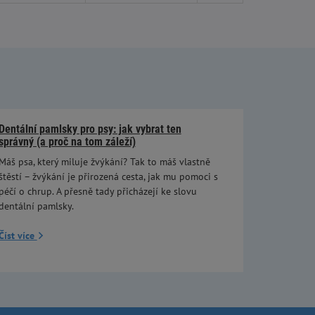
Dentální pamlsky pro psy: jak vybrat ten
správný (a proč na tom záleží)
Máš psa, který miluje žvýkání? Tak to máš vlastně
štěstí – žvýkání je přirozená cesta, jak mu pomoci s
péčí o chrup. A přesně tady přicházejí ke slovu
dentální pamlsky.
Číst více