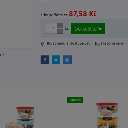
87,58 Kč
1 ks
pořídíte za
+
Do košíku
ks
-
Hlídat cenu a dostupnost
Historie ceny
cí
Skladem