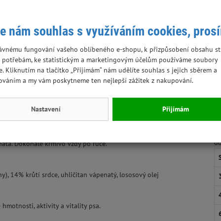
enherzen
A
růtí srdce
e nám souhlas s využíváním cookies, pros
rývající veškeré dietetické potřeby štěňat.
ávnému fungování vašeho oblíbeného e-shopu, k přizpůsobení obsahu st
 potřebám, ke statistickým a marketingovým účelům používáme soubory
e. Kliknutím na tlačítko „Přijímám“ nám udělíte souhlas s jejich sběrem a
dné vytvořené knedlíčky
ováním a my vám poskytneme ten nejlepší zážitek z nakupování.
Nastavení
Přijímám
jich psy.
Do
do
ěňata. Dokonalé krmivo vždy po ruce.
y), 14% krůtí srdce, uhličitan vápenatý, lososový olej
motnosti, aktivity a vitality psa.