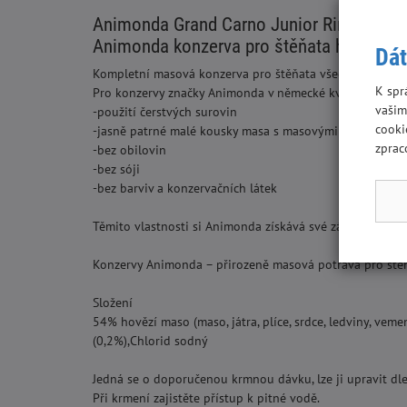
Animonda Grand Carno Junior Rind + Put
Animonda konzerva pro štěňata hovězí a k
Dát
Kompletní masová konzerva pro štěňata všech plemen pok
K spr
Pro konzervy značky Animonda v německé kvalitě platí :
vašim
-použití čerstvých surovin
cooki
-jasně patrné malé kousky masa s masovými vlákny – žá
zprac
-bez obilovin
-bez sóji
-bez barviv a konzervačních látek
Těmito vlastnosti si Animonda získává své zákazníky a je
Konzervy Animonda – přirozeně masová potrava pro št
Složení
54% hovězí maso (maso, játra, plíce, srdce, ledviny, vemen
(0,2%),
Chlorid sodný
Jedná se o doporučenou krmnou dávku, lze ji upravit dle h
Při krmení zajistěte přístup k pitné vodě.