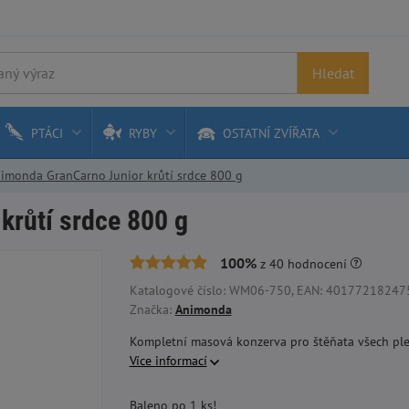
Hledat
PTÁCI
RYBY
OSTATNÍ ZVÍŘATA
imonda GranCarno Junior krůtí srdce 800 g
krůtí srdce 800 g
100%
z
40
hodnocení
Katalogové číslo: WM06-750, EAN: 4017721824750,
Značka:
Animonda
Kompletní masová konzerva pro štěňata všech plem
Více informací
Baleno po 1 ks!