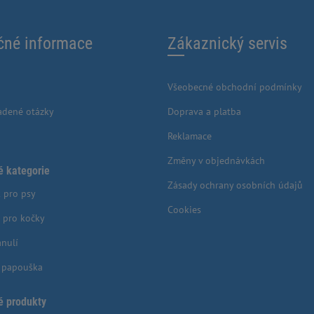
čné informace
Zákaznický servis
Všeobecné obchodní podmínky
adené otázky
Doprava a platba
Reklamace
Změny v objednávkách
é kategorie
Zásady ochrany osobních údajů
 pro psy
Cookies
 pro kočky
anulí
o papouška
é produkty