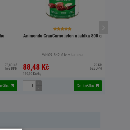
chu
Animonda GranCarno jelen a jablka 800 g
Animonda 
WM09-842, 6 ks v kartonu
W
88,48 Kč
88,48 
78,80 Kč
79 Kč
bez DPH
bez DPH
110,60 Kč/kg
110,60 Kč/kg
+
+
košíku
Do košíku
-
-