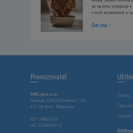
kočky. Složení krmiva p
se na trhu vyskytuje v
v nich zorientovat a vy
Číst více
Provozovatel
Užite
GREL spol. s.r.o.
Články
Karásek 2245/1f, budova č. 25,
Často kl
621 00 Brno - Řečkovice
Partneři
IČO: 18826725
DIČ: CZ18826725
Oblíben