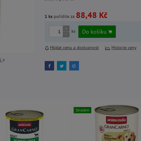
88,48 Kč
1 ks
pořídíte za
+
Do košíku
ks
-
Hlídat cenu a dostupnost
Historie ceny
cí
Skladem