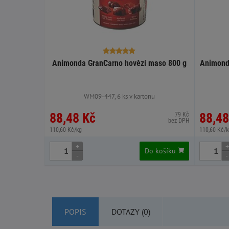
Animonda GranCarno hovězí maso 800 g
Animonda
WM09-447, 6 ks v kartonu
88,48 Kč
88,48
79 Kč
bez DPH
110,60 Kč/kg
110,60 Kč/k
+
+
Do košíku
-
-
POPIS
DOTAZY (0)