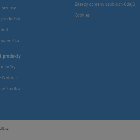
Zásady ochrany osobních údajů
 pro psy
Cookies
 pro kočky
anulí
o papouška
é produkty
ro kočky
y Whiskas
ne Sterilcat
UB.cz