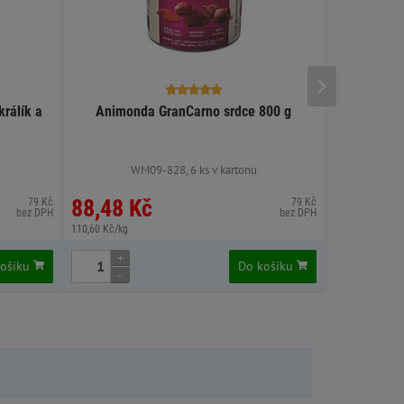
rálík a
Animonda GranCarno srdce 800 g
Animonda G
WM09-828, 6 ks v kartonu
W
88,48 Kč
88,48 
79 Kč
79 Kč
bez DPH
bez DPH
110,60 Kč/kg
110,60 Kč/kg
+
+
košíku
Do košíku
-
-