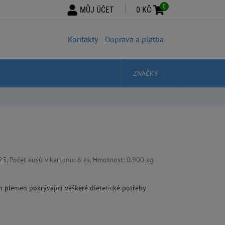
0
MŮJ ÚČET
0 KČ
Kontakty
Doprava a platba
ZNAČKY
 Počet kusů v kartonu: 6 ks, Hmotnost: 0.900 kg
 plemen pokrývající veškeré dietetické potřeby