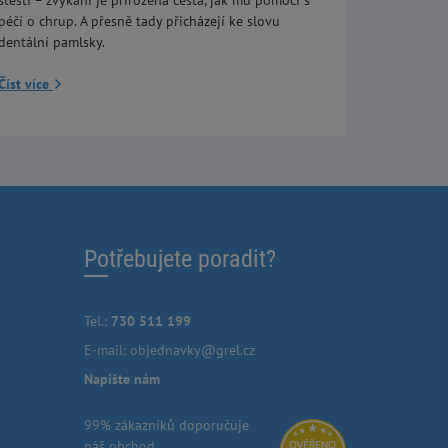
štěstí – žvýkání je přirozená cesta, jak mu pomoci s
péčí o chrup. A přesně tady přicházejí ke slovu
dentální pamlsky.
Číst více
Potřebujete poradit?
Tel.:
730 511 199
E-mail:
objednavky@grel.cz
Napište nám
99% zákazníků doporučuje
náš obchod.