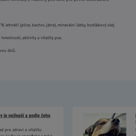
 Jehněčí (plíce, bachor, játra), minerální látky, bodlákový olej
motnosti, aktivity a vitality psa.
dvou dnů.
 je nejlepší a podle čeho
ad pro zdraví a vitalitu