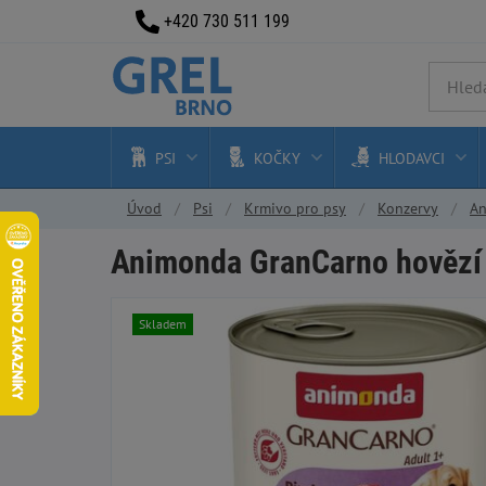
+420 730 511 199
PSI
KOČKY
HLODAVCI
Úvod
Psi
Krmivo pro psy
Konzervy
An
Animonda GranCarno hovězí 
Skladem