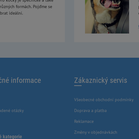
ro kočky je specifické a také
 různých formách. Pojďme se
brat ideální.
čné informace
Zákaznický servis
Všeobecné obchodní podmínky
adené otázky
Doprava a platba
Reklamace
Změny v objednávkách
é kategorie