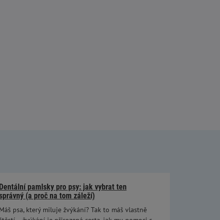
Dentální pamlsky pro psy: jak vybrat ten
správný (a proč na tom záleží)
Máš psa, který miluje žvýkání? Tak to máš vlastně