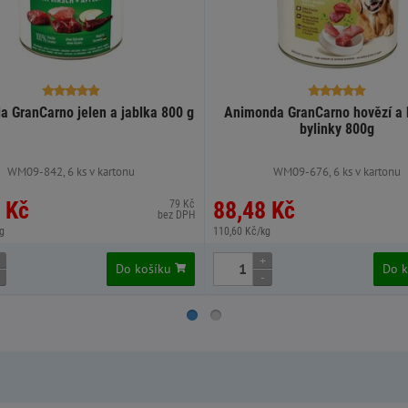
 GranCarno jelen a jablka 800 g
Animonda GranCarno hovězí a k
bylinky 800g
WM09-842, 6 ks v kartonu
WM09-676, 6 ks v kartonu
 Kč
88,48 Kč
79 Kč
bez DPH
g
110,60 Kč/kg
+
Do košíku
Do 
-