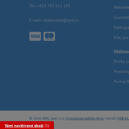
Tel.:
+420 730 511 199
Náhubek
Gourmet
E-mail:
objednavky@grel.cz
Pytel gr
Klec pr
Oblíben
Dvířka p
Produkt
Purina O
© 2026 GREL, spol. s r.o.
Chovatelské potřeby Brno
, Vytvořil
WEB-KL
Vámi navštívené zboží
(1)