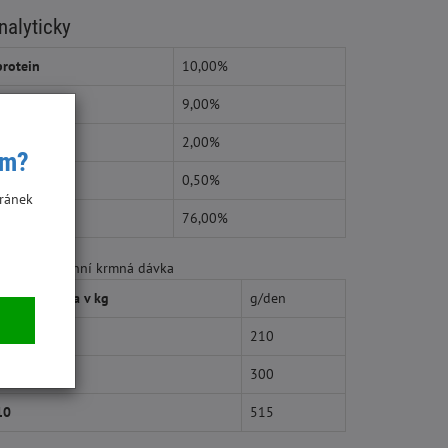
nalyticky
protein
10,00%
tuk
9,00%
popel
2,00%
ím?
vláknina
0,50%
ránek
Vlhkost
76,00%
poručná denní krmná dávka
Hmotnost psa v kg
g/den
3
210
5
300
10
515