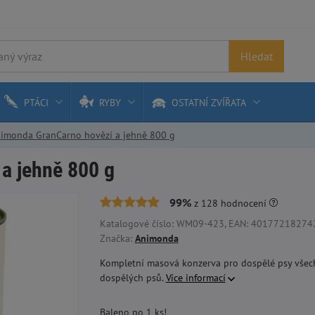
Hledat
PTÁCI
RYBY
OSTATNÍ ZVÍŘATA
imonda GranCarno hovězí a jehně 800 g
a jehně 800 g
99%
z
128
hodnocení
Katalogové číslo: WM09-423, EAN: 4017721827423,
Značka:
Animonda
Kompletní masová konzerva pro dospělé psy všech
dospělých psů.
Více informací
Baleno po 1 ks!