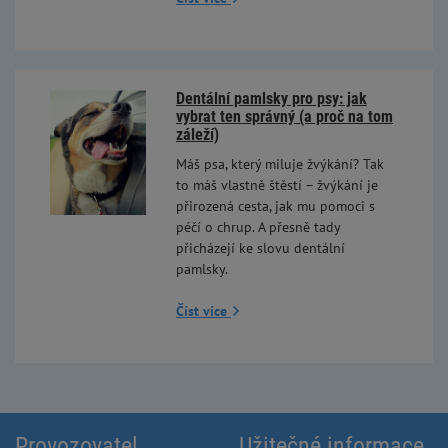
Dentální pamlsky pro psy: jak
vybrat ten správný (a proč na tom
záleží)
Máš psa, který miluje žvýkání? Tak
to máš vlastně štěstí – žvýkání je
přirozená cesta, jak mu pomoci s
péčí o chrup. A přesně tady
přicházejí ke slovu dentální
pamlsky.
Číst více
Provozovatel
Užitečné informace