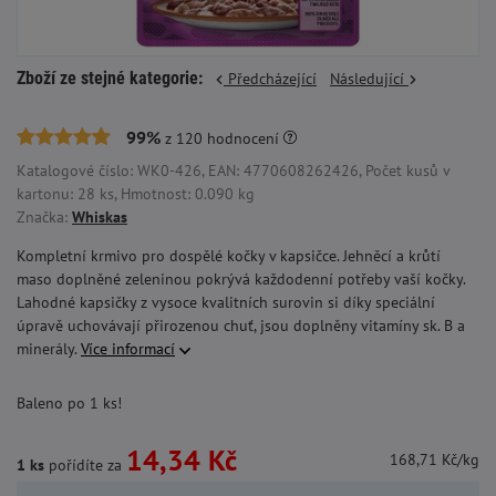
Zboží ze stejné kategorie:
Předcházející
Následující
99%
z
120
hodnocení
Katalogové číslo: WK0-426, EAN: 4770608262426, Počet kusů v
kartonu: 28 ks, Hmotnost: 0.090 kg
Značka:
Whiskas
Kompletní krmivo pro dospělé kočky v kapsičce. Jehněcí a krůtí
maso doplněné zeleninou pokrývá každodenní potřeby vaší kočky.
Lahodné kapsičky z vysoce kvalitních surovin si díky speciální
úpravě uchovávají přirozenou chuť, jsou doplněny vitamíny sk. B a
minerály.
Více informací
Baleno po 1 ks!
14,34 Kč
168,71 Kč/kg
1 ks
pořídíte za