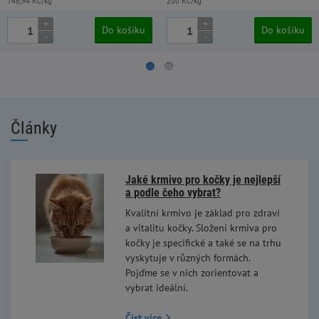
148,94 Kč/kg
200 Kč/kg
+
+
Do košíku
Do košíku
-
-
Články
Jaké krmivo pro kočky je nejlepší
a podle čeho vybrat?
Kvalitní krmivo je základ pro zdraví
a vitalitu kočky. Složení krmiva pro
kočky je specifické a také se na trhu
vyskytuje v různých formách.
Pojďme se v nich zorientovat a
vybrat ideální.
Číst více