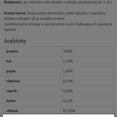
Skladování:
po otevření uchovávejte v chladu, spotřebujte do 2 dní.
Krmný návod:
Doporučené dávkování podle tabulky. 1 kapsičku
můžete nahradit 18 g suchého krmiva
Zajistěte kočce přístup k čerstvé pitné vodě. Podávejte při pokojové
teplotě.
Analyticky
protein
7,00%
tuk
5,20%
popel
1,60%
vláknina
0,25%
vápník
0,30%
fosfor
0,22%
vlhkost
83,50%