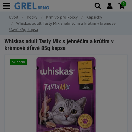
0
Úvod
Kočky
Krmivo pro kočky
Kapsičky
Whiskas adult Tasty Mix s jehněčím a krůtím v krémové
šťávě 85g kapsa
Whiskas adult Tasty Mix s jehněčím a krůtím v
krémové šťávě 85g kapsa
Skladem