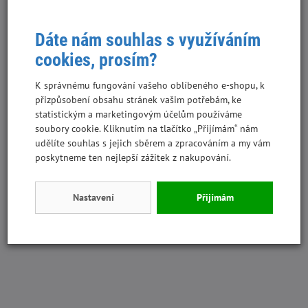
Dáte nám souhlas s využíváním
Doporučená denní dávka:
cookies, prosím?
Hmotnost kočky v
ks/den
K správnému fungování vašeho oblíbeného e-shopu, k
kg
přizpůsobení obsahu stránek vašim potřebám, ke
statistickým a marketingovým účelům používáme
soubory cookie. Kliknutím na tlačítko „Přijímám“ nám
3
2,5 - 3
udělíte souhlas s jejich sběrem a zpracováním a my vám
poskytneme ten nejlepší zážitek z nakupování.
4
3 - 3,5
Nastavení
Přijímám
5
3,5 - 4