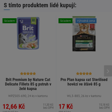
S tímto produktem lidé kupují:
Skladem
Skladem
Výhodná cena
Brit Premium by Nature Cat
Pro Plan kapsa cat Sterilised
Delicate Fillets 85 g pstruh v
hovězí ve šťávě 85 g
želé kapsa
WPZ503-690, 24 ks v kartonu
WL3-883, 26 ks v kartonu
12,66 Kč
17 Kč
11,30 Kč
15,18 Kč
bez DPH
bez DPH