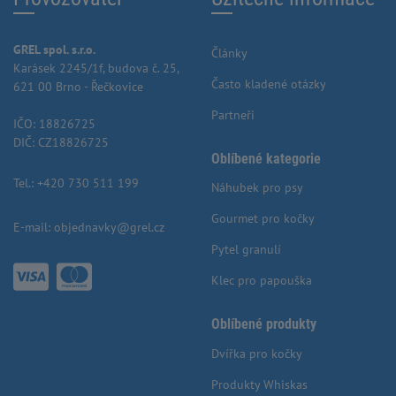
GREL spol. s.r.o.
Články
Karásek 2245/1f, budova č. 25,
Často kladené otázky
621 00 Brno - Řečkovice
Partneři
IČO: 18826725
DIČ: CZ18826725
Oblíbené kategorie
Tel.:
+420 730 511 199
Náhubek pro psy
Gourmet pro kočky
E-mail:
objednavky@grel.cz
Pytel granulí
Klec pro papouška
Oblíbené produkty
Dvířka pro kočky
Produkty Whiskas