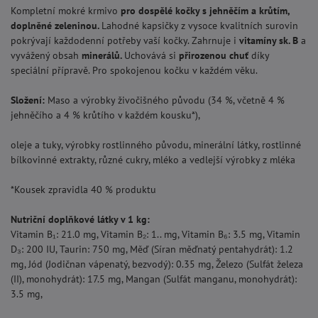
Kompletní mokré krmivo
pro dospělé kočky s jehněčím a krůtím,
doplněné zeleninou.
Lahodné kapsičky z vysoce kvalitních surovin
pokrývají každodenní potřeby vaší kočky. Zahrnuje i
vitamíny sk. B
a
vyvážený obsah
minerálů.
Uchovává si
přirozenou chuť
díky
speciální přípravě. Pro spokojenou kočku v každém věku.
Složení:
Maso a výrobky živočišného původu (34 %, včetně 4 %
jehněčího a 4 % krůtího v každém kousku*),
oleje a tuky, výrobky rostlinného původu, minerální látky, rostlinné
bílkovinné extrakty, různé cukry, mléko a vedlejší výrobky z mléka
*Kousek zpravidla 40 % produktu
Nutriční doplňkové látky v 1 kg:
Vitamin B₁: 21.0 mg, Vitamin B₂: 1.. mg, Vitamin B₆: 3.5 mg, Vitamin
D₃: 200 IU, Taurin: 750 mg, Měď (Síran měďnatý pentahydrát): 1.2
mg, Jód (Jodičnan vápenatý, bezvodý): 0.35 mg, Železo (Sulfát železa
(II), monohydrát): 17.5 mg, Mangan (Sulfát manganu, monohydrát):
3.5 mg,