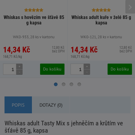
Whiskas s hovězím ve šťávě 85
Whiskas adult kuře v želé 85 g
g kapsa
kapsa
WK0-933, 28 ks v kartonu
WK0-121, 28 ks v kartonu
14,34 Kč
14,34 Kč
12,80 Kč
12,80 Kč
bez DPH
bez DPH
168,71 Kč/kg
168,71 Kč/kg
+
+
Do košíku
Do košíku
-
-
POPIS
DOTAZY (0)
Whiskas adult Tasty Mix s jehněčím a krůtím ve
šťávě 85 g, kapsa