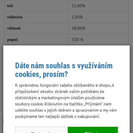
tuk
12,00%
vláknina
1,50%
vlhkost
38,00%
popel
7,50 %
Dáte nám souhlas s využíváním
Dávkování:
cookies, prosím?
max. 5 ks/den
K správnému fungování vašeho oblíbeného e-shopu, k
přizpůsobení obsahu stránek vašim potřebám, ke
statistickým a marketingovým účelům používáme
S tímto produktem lidé kupují:
soubory cookie. Kliknutím na tlačítko „Přijímám“ nám
udělíte souhlas s jejich sběrem a zpracováním a my vám
poskytneme ten nejlepší zážitek z nakupování.
Skladem
Skladem