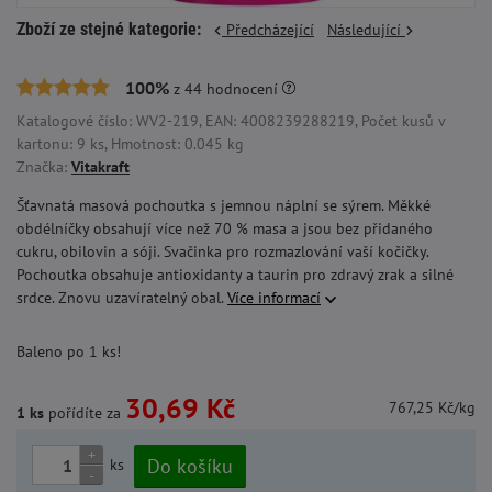
Zboží ze stejné kategorie:
Předcházející
Následující
100%
z
44
hodnocení
Katalogové číslo: WV2-219, EAN: 4008239288219, Počet kusů v
kartonu: 9 ks, Hmotnost: 0.045 kg
Značka:
Vitakraft
Šťavnatá masová pochoutka s jemnou náplní se sýrem. Měkké
obdélníčky obsahují více než 70 % masa a jsou bez přidaného
cukru, obilovin a sóji. Svačinka pro rozmazlování vaší kočičky.
Pochoutka obsahuje antioxidanty a taurin pro zdravý zrak a silné
srdce. Znovu uzavíratelný obal.
Více informací
Baleno po 1 ks!
30,69 Kč
767,25 Kč/kg
1 ks
pořídíte za
+
Do košíku
ks
-