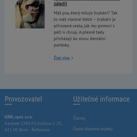
záleží)
Máš psa, který miluje žvýkání? Tak
to máš vlastně štěstí – žvýkání je
přirozená cesta, jak mu pomoci s
péčí o chrup. A přesně tady
přicházejí ke slovu dentální
pamlsky.
Číst více
Provozovatel
Užitečné informace
GREL spol. s.r.o.
Články
Karásek 2245/1f, budova č. 25,
Často kladené otázky
621 00 Brno - Řečkovice