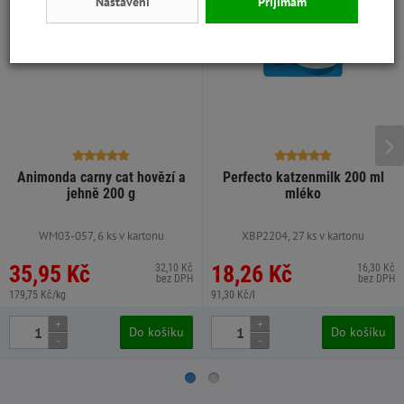
Nastavení
Přijímám
Animonda carny cat hovězí a
Perfecto katzenmilk 200 ml
jehně 200 g
mléko
WM03-057, 6 ks v kartonu
XBP2204, 27 ks v kartonu
35,95 Kč
18,26 Kč
32,10 Kč
16,30 Kč
bez DPH
bez DPH
179,75 Kč/kg
91,30 Kč/l
+
+
Do košíku
Do košíku
-
-