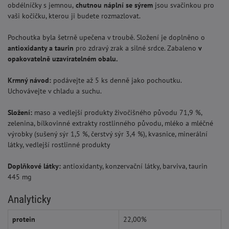
obdélníčky s jemnou,
chutnou náplní se sýrem
jsou svačinkou pro
vaši kočičku, kterou ji budete rozmazlovat.
Pochoutka byla šetrně upečena v troubě. Složení je doplněno o
antioxidanty a taurin
pro zdravý zrak a silné srdce. Zabaleno
v
opakovatelně uzavíratelném obalu.
Krmný návod:
podávejte až 5 ks denně jako pochoutku.
Uchovávejte v chladu a suchu.
Složení:
maso a vedlejší produkty živočišného původu 71,9 %,
zelenina, bílkovinné extrakty rostlinného původu, mléko a mléčné
výrobky (sušený sýr 1,5 %, čerstvý sýr 3,4 %), kvasnice, minerální
látky, vedlejší rostlinné produkty
Doplňkové látky:
antioxidanty, konzervační látky, barviva, taurin
445 mg
Analyticky
protein
22,00%