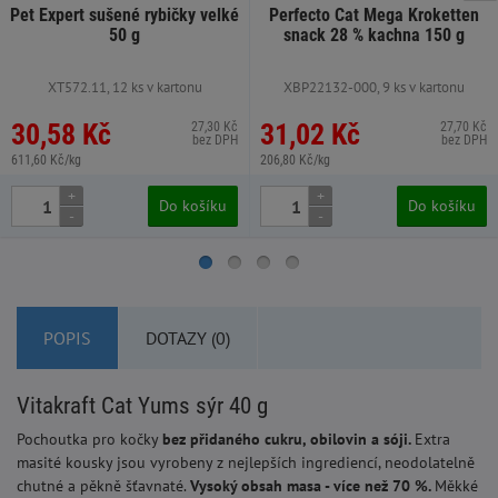
Pet Expert sušené rybičky velké
Perfecto Cat Mega Kroketten
50 g
snack 28 % kachna 150 g
XT572.11, 12 ks v kartonu
XBP22132-000, 9 ks v kartonu
30,58 Kč
31,02 Kč
27,30 Kč
27,70 Kč
bez DPH
bez DPH
611,60 Kč/kg
206,80 Kč/kg
+
+
Do košíku
Do košíku
-
-
POPIS
DOTAZY (0)
Vitakraft Cat Yums sýr 40 g
Pochoutka pro kočky
bez přidaného cukru, obilovin a sóji.
Extra
masité kousky jsou vyrobeny z nejlepších ingrediencí, neodolatelně
chutné a pěkně šťavnaté.
Vysoký obsah masa - více než 70 %.
Měkké