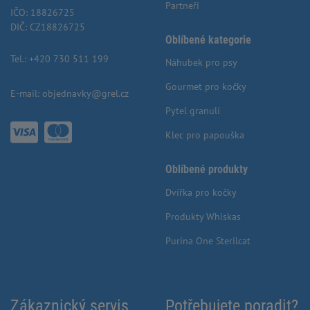
Partneři
IČO: 18826725
DIČ: CZ18826725
Oblíbené kategorie
Tel.:
+420 730 511 199
Náhubek pro psy
Gourmet pro kočky
E-mail:
objednavky@grel.cz
Pytel granulí
Klec pro papouška
Oblíbené produkty
Dvířka pro kočky
Produkty Whiskas
Purina One Sterilcat
Zákaznický servis
Potřebujete poradit?