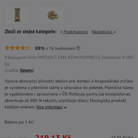
Zboží ze stejné kategorie:
Předcházející
Následující
88%
z
76
hodnocení
Katalogové číslo: WPZA017, EAN: 8594191090022, Hmotnost: 9.100
kg
Značka:
Ostatní
Vysoce absorpční přírodní stelivo pro domácí a hospodářská zvířata
je vyrobena z pšeničné slámy a slisována do peletek. Pšeničná sláma
je vypěstována i zpracována v ČR. Pohlcuje pachy, lze kompostovat,
absorbuje až 400 % tekutin, urychluje stlaní. Ekologický produkt
každým směrem.
Více informací
Baleno po 1 ks!
219,13 Kč
24,35 Kč/kg