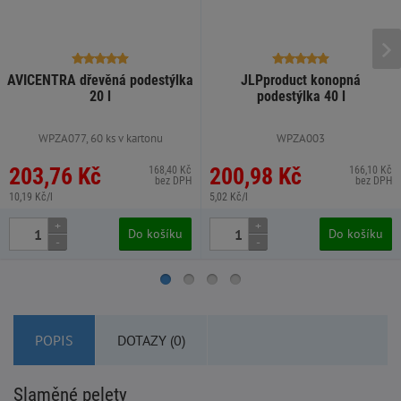
AVICENTRA dřevěná podestýlka
JLPproduct konopná
20 l
podestýlka 40 l
WPZA077, 60 ks v kartonu
WPZA003
203,76 Kč
200,98 Kč
168,40 Kč
166,10 Kč
bez DPH
bez DPH
10,19 Kč/l
5,02 Kč/l
+
+
Do košíku
Do košíku
-
-
POPIS
DOTAZY (0)
Slaměné pelety