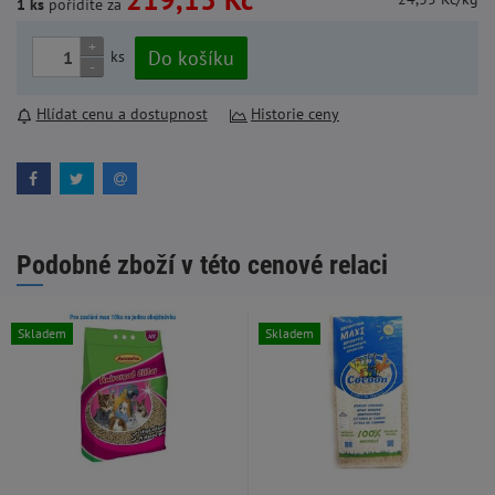
1 ks
pořídíte za
+
Do košíku
ks
-
Hlídat cenu a dostupnost
Historie ceny
Podobné zboží v této cenové relaci
Skladem
Skladem