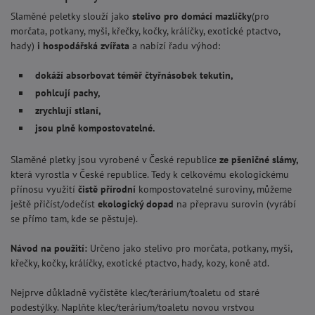
Slaměné peletky slouží jako
stelivo pro domácí mazlíčky
(pro
morčata, potkany, myši, křečky, kočky, králíčky, exotické ptactvo,
hady)
i hospodářská zvířata
a nabízí řadu výhod:
dokáží absorbovat téměř čtyřnásobek tekutin,
pohlcují pachy,
zrychlují stlaní,
jsou plně kompostovatelné.
Slaměné pletky jsou vyrobené v České republice
ze pšeničné slámy,
která vyrostla v České republice. Tedy k celkovému ekologickému
přínosu využití
čistě přírodní
kompostovatelné suroviny, můžeme
ještě přičíst/odečíst
ekologický dopad
na přepravu surovin (vyrábí
se přímo tam, kde se pěstuje).
Návod na použití:
Určeno jako stelivo pro morčata, potkany, myši,
křečky, kočky, králíčky, exotické ptactvo, hady, kozy, koně atd.
Nejprve důkladně vyčistěte klec/terárium/toaletu od staré
podestýlky. Naplňte klec/terárium/toaletu novou vrstvou