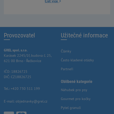
Číst více
Provozovatel
Užitečné informace
GREL spol. s.r.o.
Články
Karásek 2245/1f, budova č. 25,
Často kladené otázky
621 00 Brno - Řečkovice
Partneři
IČO: 18826725
DIČ: CZ18826725
Oblíbené kategorie
Tel.:
+420 730 511 199
Náhubek pro psy
Gourmet pro kočky
E-mail:
objednavky@grel.cz
Pytel granulí