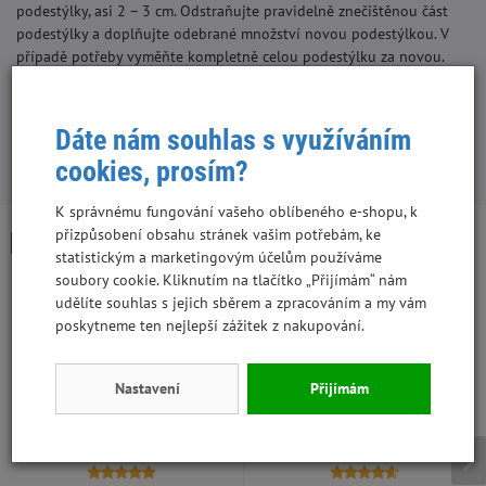
podestýlky, asi 2 – 3 cm. Odstraňujte pravidelně znečištěnou část
podestýlky a doplňujte odebrané množství novou podestýlkou. V
případě potřeby vyměňte kompletně celou podestýlku za novou.
Složení:
100% pšeničná sláma českého původu
Dáte nám souhlas s využíváním
cookies, prosím?
S tímto produktem lidé kupují:
K správnému fungování vašeho oblíbeného e-shopu, k
přizpůsobení obsahu stránek vašim potřebám, ke
Skladem
Skladem - poslední kus
statistickým a marketingovým účelům používáme
soubory cookie. Kliknutím na tlačítko „Přijímám“ nám
udělíte souhlas s jejich sběrem a zpracováním a my vám
poskytneme ten nejlepší zážitek z nakupování.
Nastavení
Přijímám