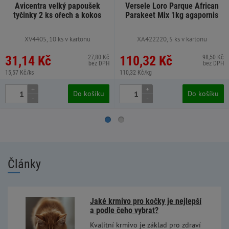
Avicentra velký papoušek
Versele Loro Parque African
tyčinky 2 ks ořech a kokos
Parakeet Mix 1kg agapornis
XV4405, 10 ks v kartonu
XA422220, 5 ks v kartonu
31,14 Kč
110,32 Kč
27,80 Kč
98,50 Kč
bez DPH
bez DPH
15,57 Kč/ks
110,32 Kč/kg
+
+
Do košíku
Do košíku
-
-
Články
Jaké krmivo pro kočky je nejlepší
a podle čeho vybrat?
Kvalitní krmivo je základ pro zdraví