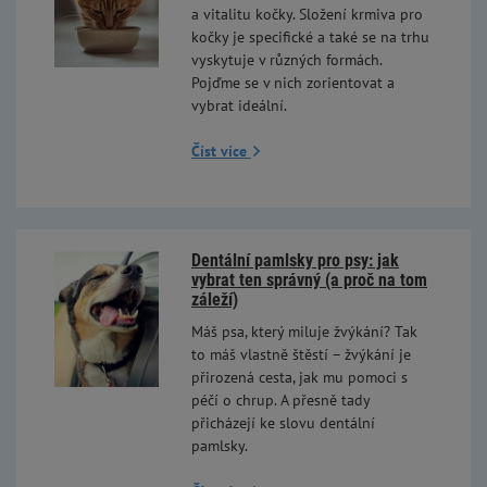
a vitalitu kočky. Složení krmiva pro
kočky je specifické a také se na trhu
vyskytuje v různých formách.
Pojďme se v nich zorientovat a
vybrat ideální.
Číst více
Dentální pamlsky pro psy: jak
vybrat ten správný (a proč na tom
záleží)
Máš psa, který miluje žvýkání? Tak
to máš vlastně štěstí – žvýkání je
přirozená cesta, jak mu pomoci s
péčí o chrup. A přesně tady
přicházejí ke slovu dentální
pamlsky.