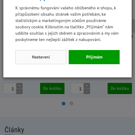
K správnému fungování vašeho oblíbeného e-shopu, k
přizpůsobení obsahu stránek vašim potřebám, ke
statistickým a marketingovým účelům používáme
soubory cookie. Kliknutím na tlačítko „Přijímám“ nám
udělíte souhlas s jejich sběrem a zpracováním a my vám
Šunková kost BestBone 20g
PURINA Adventuros Nuggets 90
poskytneme ten nejlepší zážitek z nakupování.
PICCOLI
g kančí
XAA2-6812, 10 ks v kartonu
WPZC8-458, 6 ks v kartonu
Nastavení
Přijímám
25,31 Kč
34,83 Kč
22,60 Kč
31,10 Kč
bez DPH
bez DPH
1 265,50 Kč/kg
387 Kč/kg
+
+
Do košíku
Do košíku
-
-
Články