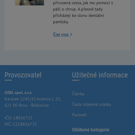
přirozená cesta, jak mu pomoci s
péčí o chrup. A přesně tady
přicházejí ke slovu dentální
pamlsky.
Číst více
Provozovatel
Užitečné informace
GREL spol. s.r.o.
Články
Karásek 2245/1f, budova č. 25,
Často kladené otázky
621 00 Brno - Řečkovice
Partneři
IČO: 18826725
DIČ: CZ18826725
Oblíbené kategorie