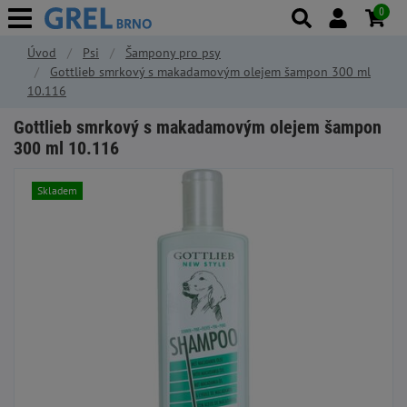
0
Úvod
Psi
Šampony pro psy
Gottlieb smrkový s makadamovým olejem šampon 300 ml
10.116
Gottlieb smrkový s makadamovým olejem šampon
300 ml 10.116
Skladem