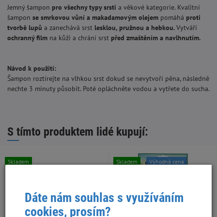
Jemný šampon
pro všechny typy srsti
a věkové kategorie. Kvalitní
šampon
se smrkovou vůní a makadamovým olejem
pomáhá
proti
tvorbě lupů
a zanechává srst
lesklou, pružnou a hebkou.
Vytváří
ochranný film
na kůži a chrání srst
před zmaštěním a navlhnutím.
Návod k použití:
Šampon roztírejte na vlhkou srst dokud se nevytvoří pěna, následně
nechte 3 minuty působit. Poté opláchněte vodou a vytřete do sucha.
S tímto produktem lidé kupují:
Skladem
Skladem
Výhodná cena
Dáte nám souhlas s využíváním
cookies, prosím?