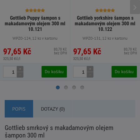
Gottlieb Puppy šampon s
Gottlieb yorkshire šampon s
makadamovým olejem 300 ml
makadamovým olejem 300 ml
10.121
10.122
WPZ0-124, 12 ks v kartonu
WPZ0-131, 12 ks v kartonu
97,65 Kč
97,65 Kč
80,70 Kč
80,70 Kč
bez DPH
bez DPH
325,50 Kč/l
325,50 Kč/l
+
+
Do košíku
Do košíku
-
-
POPIS
DOTAZY (0)
Gottlieb smrkový s makadamovým olejem
šampon 300 ml