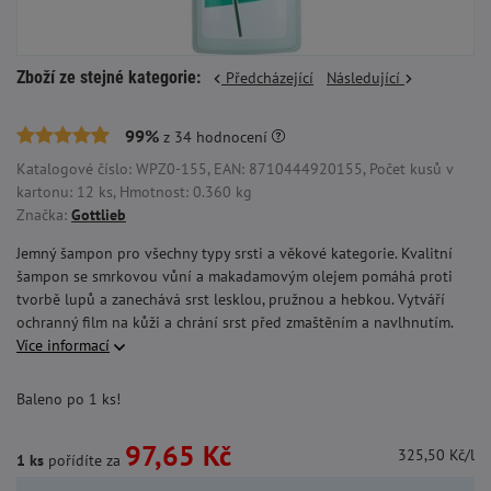
Zboží ze stejné kategorie:
Předcházející
Následující
99%
z
34
hodnocení
Katalogové číslo: WPZ0-155, EAN: 8710444920155, Počet kusů v
kartonu: 12 ks, Hmotnost: 0.360 kg
Značka:
Gottlieb
Jemný šampon pro všechny typy srsti a věkové kategorie. Kvalitní
šampon se smrkovou vůní a makadamovým olejem pomáhá proti
tvorbě lupů a zanechává srst lesklou, pružnou a hebkou. Vytváří
ochranný film na kůži a chrání srst před zmaštěním a navlhnutím.
Více informací
Baleno po 1 ks!
97,65 Kč
325,50 Kč/l
1 ks
pořídíte za