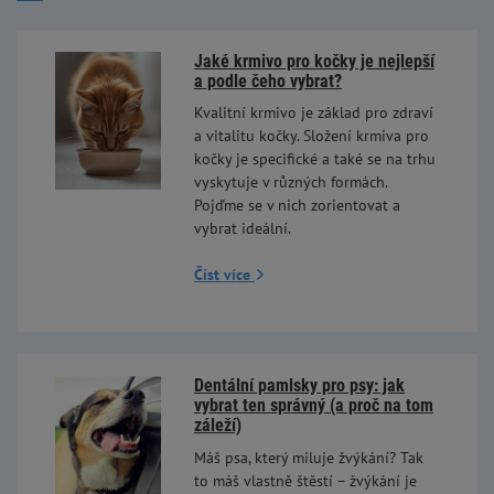
Jaké krmivo pro kočky je nejlepší
a podle čeho vybrat?
Kvalitní krmivo je základ pro zdraví
a vitalitu kočky. Složení krmiva pro
kočky je specifické a také se na trhu
vyskytuje v různých formách.
Pojďme se v nich zorientovat a
vybrat ideální.
Číst více
Dentální pamlsky pro psy: jak
vybrat ten správný (a proč na tom
záleží)
Máš psa, který miluje žvýkání? Tak
to máš vlastně štěstí – žvýkání je