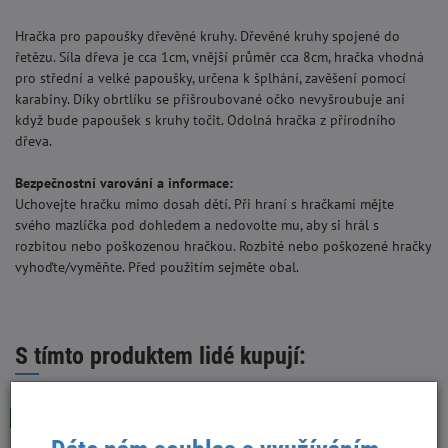
Hračka pro papoušky dřevěné kruhy. Dřevěné kruhy spojené do
řetězu. Síla dřeva je cca 1cm, vnější průměr cca 8cm, hračka vhodná
pro střední a velké papoušky, určena k šplhání, zavěšení pomocí
karabiny. Díky obrtlíku se přišroubované očko nevyšroubuje ani
když bude papoušek s kruhy točit. Odolná hračka z přírodního
dřeva.
Bezpečnostní varování a informace:
Uchovejte hračku mimo dosah dětí. Při hraní s hračkami mějte
svého mazlíčka pod dohledem a nedovolte mu, aby si hrál s
rozbitou nebo poškozenou hračkou. Rozbité nebo poškozené hračky
vyhoďte/vyměňte. Před použitím sejměte obal.
S tímto produktem lidé kupují:
Skladem
Skladem