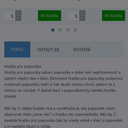
+
+
Do košíku
Do košíku
-
-
POPIS
DOTAZY (0)
OSTATNÍ
Hračka pro papouška
Hračky pro papoušky zabaví papoušky v době vaší nepřítomnosti a
zpestří všední den v kleci. Důmyslné hračky pro papoušky podporují
zvídavost papoušků, kteří si tak zkrátí volnou chvíli, zabaví se a
mohou se rozvíjet. V žádné kleci s papouškem by neměla hračka
chybět.
Náš tip 1: mějte hraček více a vyměňujte je, aby papoušek mohl
objevovat stále „nové věci“ a hračka mu nezevšedněla. Náš tip 2:
zavěste hračku pro papouška tak, by visela volně v kleci a papoušek
s ní nemohl tlouci o mříže.