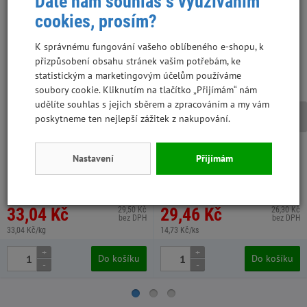
Dáte nám souhlas s využíváním
cookies, prosím?
K správnému fungování vašeho oblíbeného e-shopu, k
přizpůsobení obsahu stránek vašim potřebám, ke
statistickým a marketingovým účelům používáme
soubory cookie. Kliknutím na tlačítko „Přijímám“ nám
udělíte souhlas s jejich sběrem a zpracováním a my vám
poskytneme ten nejlepší zážitek z nakupování.
Avicentra Classic andulka 1 kg
Avicentra malý papoušek
tyčinky 2 ks vitamín a med
Nastavení
Přijímám
XV1011, 10 ks v kartonu
XV3402, 10 ks v kartonu
33,04 Kč
29,46 Kč
29,50 Kč
26,30 Kč
bez DPH
bez DPH
33,04 Kč/kg
14,73 Kč/ks
+
+
Do košíku
Do košíku
-
-