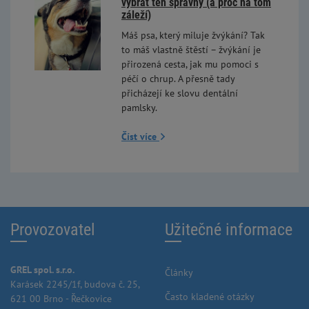
vybrat ten správný (a proč na tom
záleží)
Máš psa, který miluje žvýkání? Tak
to máš vlastně štěstí – žvýkání je
přirozená cesta, jak mu pomoci s
péčí o chrup. A přesně tady
přicházejí ke slovu dentální
pamlsky.
Číst více
Provozovatel
Užitečné informace
GREL spol. s.r.o.
Články
Karásek 2245/1f, budova č. 25,
Často kladené otázky
621 00 Brno - Řečkovice