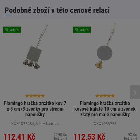
Podobné zboží v této cenové relaci
Skladem
Skladem
Flamingo hračka zrcátko kov 7
Flamingo hračka zrcátko
x 8 cm+3 zvonky pro střední
kovové kulaté 10 cm a zvonek
papoušky
zlatý pro malé papoušky
XXX1033254, 6 ks v kartonu
XXX1033256
112,41 Kč
112,53 Kč
92,90 Kč
93 Kč
bez DPH
bez DPH