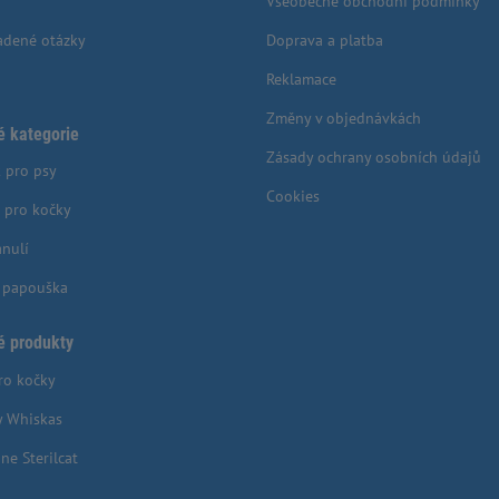
Všeobecné obchodní podmínky
adené otázky
Doprava a platba
Reklamace
Změny v objednávkách
é kategorie
Zásady ochrany osobních údajů
 pro psy
Cookies
 pro kočky
anulí
o papouška
é produkty
ro kočky
y Whiskas
ne Sterilcat