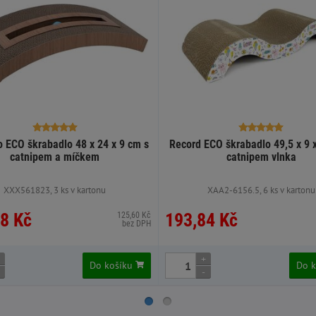
 ECO škrabadlo 48 x 24 x 9 cm s
Record ECO škrabadlo 49,5 x 9 
catnipem a míčkem
catnipem vlnka
XXX561823, 3 ks v kartonu
XAA2-6156.5, 6 ks v kartonu
8 Kč
193,84 Kč
125,60 Kč
bez DPH
+
Do košíku
Do 
-