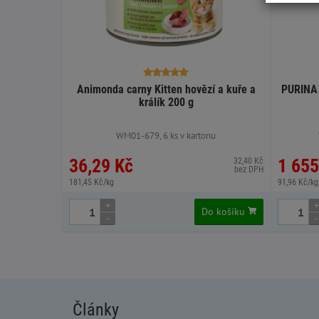
Animonda carny Kitten hovězí a kuře a
PURINA 
králík 200 g
WM01-679, 6 ks v kartonu
36,29 Kč
1 655
32,40 Kč
bez DPH
181,45 Kč/kg
91,96 Kč/kg
+
+
Do košíku
-
-
Články