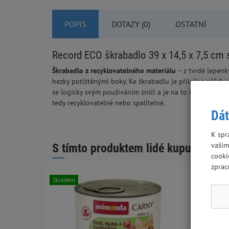
POPIS
DOTAZY (0)
OSTATNÍ
Record ECO škrabadlo 39 x 14,5 x 7,5 cm 
Škrabadlo
z recyklovatelného materiálu
– z tvrdé lepenk
hezky potištěnými boky. Ke škrabadlu je přiložen
sáček 
se logicky svým používáním zničí a je na to určené. Škrab
tedy recyklovatelné nebo spalitelné.
Dát
K spr
vašim
S tímto produktem lidé kupují:
cooki
zprac
Skladem
Skladem