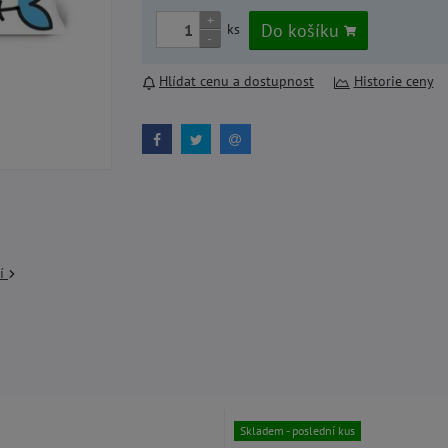
+
Do košíku
ks
-
Hlídat cenu a dostupnost
Historie ceny
cí
Skladem - poslední kus