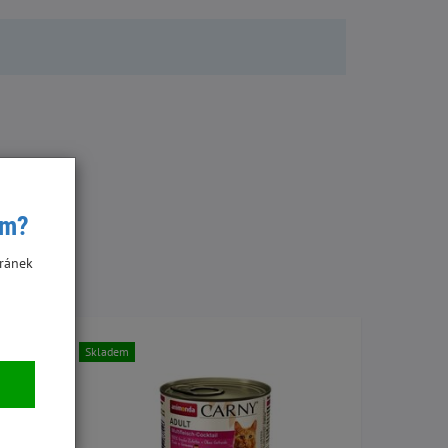
ím?
ránek
Skladem