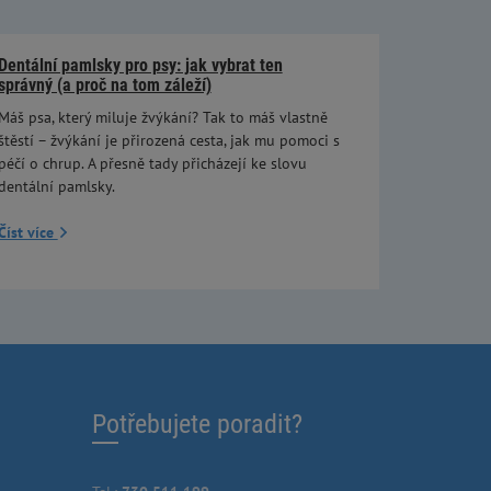
Dentální pamlsky pro psy: jak vybrat ten
správný (a proč na tom záleží)
Máš psa, který miluje žvýkání? Tak to máš vlastně
štěstí – žvýkání je přirozená cesta, jak mu pomoci s
péčí o chrup. A přesně tady přicházejí ke slovu
dentální pamlsky.
Číst více
Potřebujete poradit?