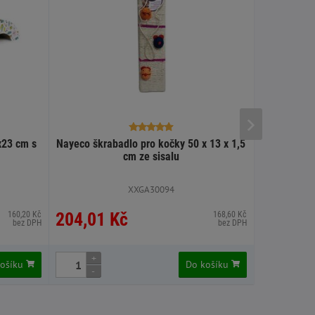
x23 cm s
Nayeco škrabadlo pro kočky 50 x 13 x 1,5
Record EC
cm ze sisalu
XXGA30094
XAA
204,01 Kč
217,56
160,20 Kč
168,60 Kč
bez DPH
bez DPH
+
+
košíku
Do košíku
-
-