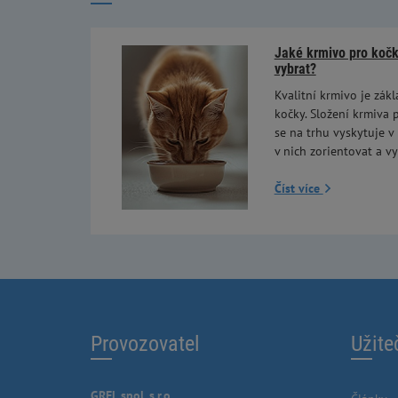
Jaké krmivo pro kočky
vybrat?
Kvalitní krmivo je zákl
kočky. Složení krmiva p
se na trhu vyskytuje v
v nich zorientovat a vy
Číst více
Provozovatel
Užite
GREL spol. s.r.o.