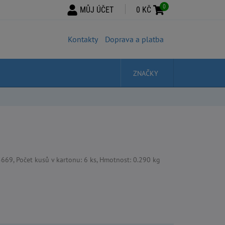
0
MŮJ ÚČET
0 KČ
Kontakty
Doprava a platba
ZNAČKY
69, Počet kusů v kartonu: 6 ks, Hmotnost: 0.290 kg