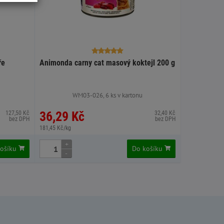
ře
Animonda carny cat masový koktejl 200 g
WM03-026, 6 ks v kartonu
36,29 Kč
127,50 Kč
32,40 Kč
bez DPH
bez DPH
181,45 Kč/kg
+
košíku
Do košíku
-