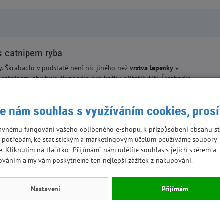
s catnipem ryba
y. Škrabadlo v podstatě není nic jiného než
vrstva lepenky
v
s catnipem,
aby bylo škrabadlo pro kočku přitažlivější. Škrabadlo
adlo lze používat z obou stran. Škrabadlo je celé z papíru - je
e nám souhlas s využíváním cookies, pros
ávnému fungování vašeho oblíbeného e-shopu, k přizpůsobení obsahu st
 potřebám, ke statistickým a marketingovým účelům používáme soubory
e. Kliknutím na tlačítko „Přijímám“ nám udělíte souhlas s jejich sběrem a
ováním a my vám poskytneme ten nejlepší zážitek z nakupování.
Výhodná cena
Skladem
Nastavení
Přijímám