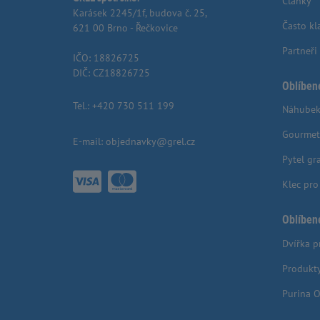
Články
Karásek 2245/1f, budova č. 25,
Často kl
621 00 Brno - Řečkovice
Partneři
IČO: 18826725
DIČ: CZ18826725
Oblíben
Tel.:
+420 730 511 199
Náhubek
Gourmet
E-mail:
objednavky@grel.cz
Pytel gr
Klec pr
Oblíben
Dvířka p
Produkt
Purina O