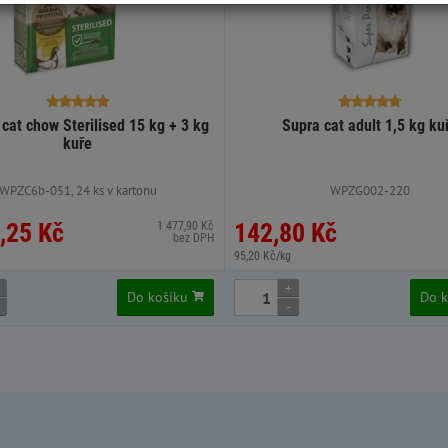
cat chow Sterilised 15 kg + 3 kg
Supra cat adult 1,5 kg ku
kuře
WPZC6b-051, 24 ks v kartonu
WPZG002-220
,25 Kč
142,80 Kč
1 477,90 Kč
bez DPH
95,20 Kč/kg
+
Do košíku
Do 
-