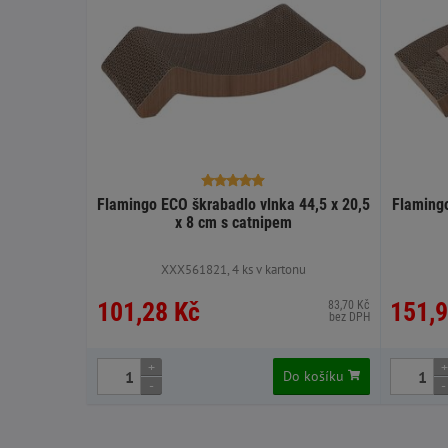
Flamingo ECO škrabadlo vlnka 44,5 x 20,5
Flamingo
x 8 cm s catnipem
XXX561821, 4 ks v kartonu
101,28 Kč
151,9
83,70 Kč
bez DPH
+
+
Do košíku
-
-