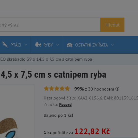
Hledat
PTÁCI
RYBY
OSTATNÍ ZVÍŘATA
CO škrabadlo 39 x 14,5 x 7,5 cm s catnipem ryba
4,5 x 7,5 cm s catnipem ryba
99%
z
30
hodnocení
Katalogové číslo: XAA2-6156.6, EAN: 80113916156
Značka:
Record
Baleno po 1 ks!
122,82 Kč
1 ks
pořídíte za