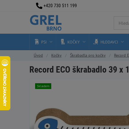
+420 730 511 199
PSI
KOČKY
HLODAVCI
Úvod
Kočky
Škrabadla pro kočky
Record E
Record ECO škrabadlo 39 x 1
Skladem