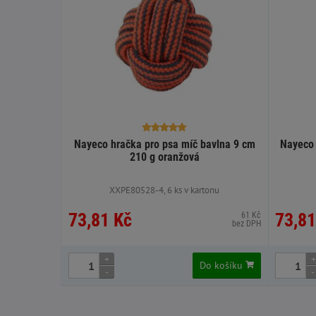
Nayeco hračka pro psa míč bavlna 9 cm
Nayeco 
210 g oranžová
XXPE80528-4, 6 ks v kartonu
73,81 Kč
73,81
61 Kč
bez DPH
+
+
Do košíku
-
-