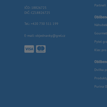
Partneři
IČO: 18826725
DIČ: CZ18826725
Oblíben
Tel.:
+420 730 511 199
Náhubek
Gourmet
E-mail:
objednavky@grel.cz
Pytel gr
Klec pr
Oblíben
Dvířka p
Produkt
Purina O