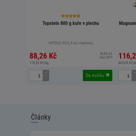
Topstein 800 g kuře v plechu
Magnum 
WPZH2-953, 8 ks v kartonu
88,26 Kč
116,2
78,80 Kč
bez DPH
110,33 Kč/kg
465,04 Kč/k
+
+
Do košíku
-
-
Články