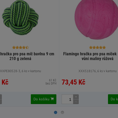
hračka pro psa míč bavlna 9 cm
Flamingo hračka pro psa míček 
210 g zelená
vůní maliny růžová
XXPE80528-3, 6 ks v kartonu
XXX518176, 6 ks v kartonu
 Kč
73,45 Kč
61 Kč
bez DPH
+
Do košíku
Do 
-