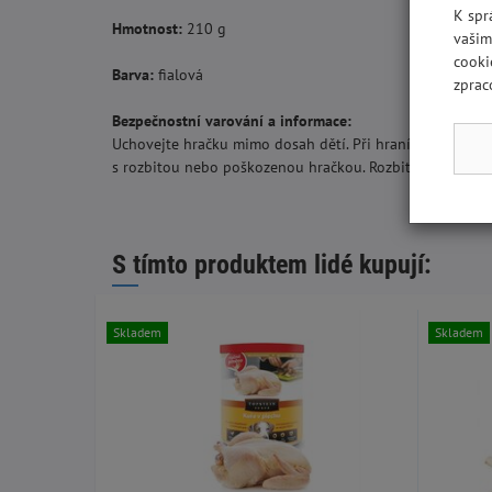
K spr
Hmotnost:
210 g
vašim
cooki
Barva:
fialová
zprac
Bezpečnostní varování a informace:
Uchovejte hračku mimo dosah dětí. Při hraní s hračkami
s rozbitou nebo poškozenou hračkou. Rozbité nebo pošk
S tímto produktem lidé kupují:
Skladem
Skladem