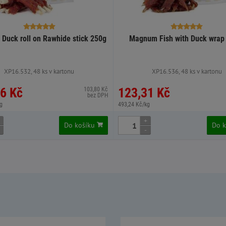
Duck roll on Rawhide stick 250g
Magnum Fish with Duck wrap
XP16.532, 48 ks v kartonu
XP16.536, 48 ks v kartonu
6 Kč
123,31 Kč
103,80 Kč
bez DPH
g
493,24 Kč/kg
+
Do košíku
Do 
-