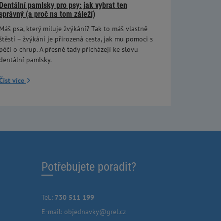
Dentální pamlsky pro psy: jak vybrat ten
správný (a proč na tom záleží)
Máš psa, který miluje žvýkání? Tak to máš vlastně
štěstí – žvýkání je přirozená cesta, jak mu pomoci s
péčí o chrup. A přesně tady přicházejí ke slovu
dentální pamlsky.
Číst více
Potřebujete poradit?
Tel.:
730 511 199
E-mail:
objednavky@grel.cz