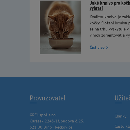
Jaké krmivo pro kočky
vybrat?
Kvalitní krmivo je zákl
kočky. Složení krmiva p
se na trhu vyskytuje v
v nich zorientovat a vy
Číst více
Provozovatel
Užite
GREL spol. s.r.o.
Články
Karásek 2245/1f, budova č. 25,
Často kl
621 00 Brno - Řečkovice