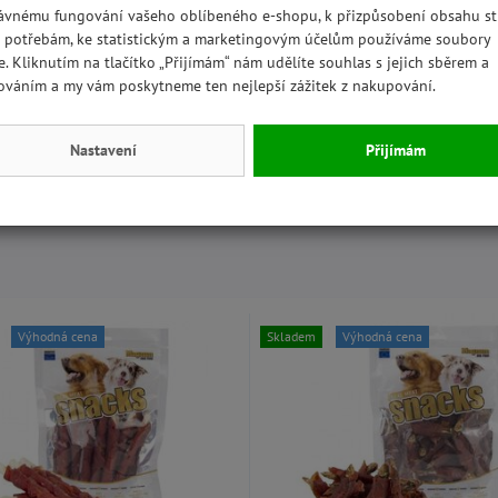
ávnému fungování vašeho oblíbeného e-shopu, k přizpůsobení obsahu st
 potřebám, ke statistickým a marketingovým účelům používáme soubory
e. Kliknutím na tlačítko „Přijímám“ nám udělíte souhlas s jejich sběrem a
ováním a my vám poskytneme ten nejlepší zážitek z nakupování.
 mějte svého mazlíčka pod dohledem a nedovolte mu, aby si hrál
Nastavení
Přijímám
ozené hračky vyhoďte/vyměňte. Před použitím sejměte obal.
Výhodná cena
Skladem
Výhodná cena