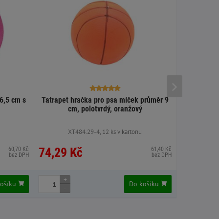
6,5 cm s
Tatrapet hračka pro psa míček průměr 9
Flamingo h
cm, polotvrdý, oranžový
x4 cm p
XT484.29-4, 12 ks v kartonu
XXX
74,29 Kč
73,33 
60,70 Kč
61,40 Kč
bez DPH
bez DPH
+
+
košíku
Do košíku
-
-