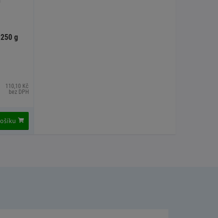
 250 g
110,10 Kč
bez DPH
košíku