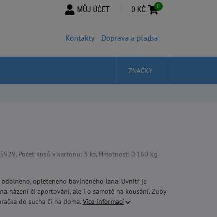
0
MŮJ ÚČET
0 KČ
Kontakty
Doprava a platba
ZNAČKY
29, Počet kusů v kartonu: 3 ks, Hmotnost: 0.160 kg
 z odolného, opleteného bavlněného lana. Uvnitř je
na házení či aportování, ale i o samotě na kousání. Zuby
 hračka do sucha či na doma.
Více informací