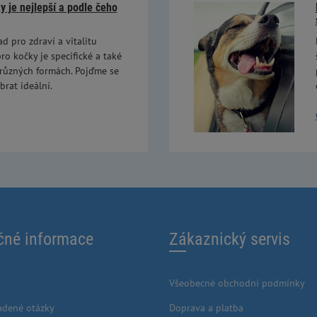
 je nejlepší a podle čeho
ad pro zdraví a vitalitu
ro kočky je specifické a také
 různých formách. Pojďme se
brat ideální.
čné informace
Zákaznický servis
Všeobecné obchodní podmínky
adené otázky
Doprava a platba