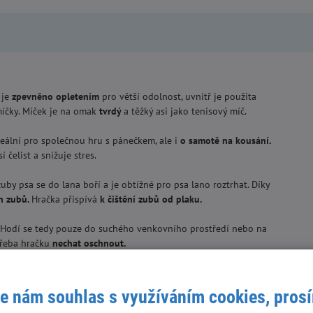
 je
zpevněno opletením
pro větší odolnost, uvnitř je použita
 míčky. Míček je na omak
tvrdý
a těžký asi jako tenisový míč.
deální pro společnou hru s pánečkem, ale i
o samotě na kousání.
í čelist a snižuje stres.
uby psa se do lana boří a je obtížné pro psa lano roztrhat. Díky
ch zubů.
Hračka přispívá
k čištění zubů od plaku.
Hodí se tedy pouze do suchého venkovního prostředí nebo na
 třeba hračku
nechat oschnout.
e nám souhlas s využíváním cookies, pros