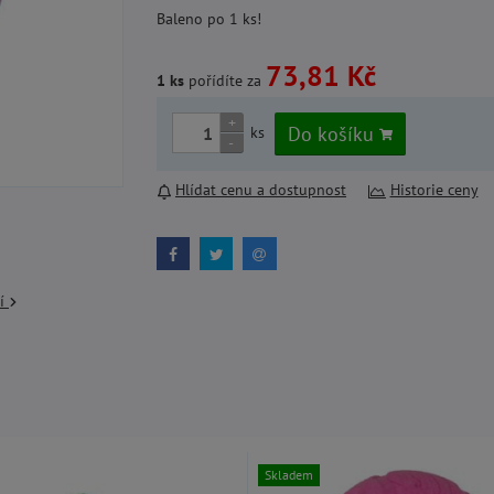
Baleno po 1 ks!
73,81 Kč
1 ks
pořídíte za
+
Do košíku
ks
-
Hlídat cenu a dostupnost
Historie ceny
cí
Skladem