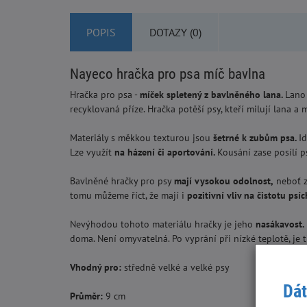
POPIS
DOTAZY (0)
Nayeco hračka pro psa míč bavlna
Hračka pro psa -
míček spletený z bavlněného lana.
Lano
recyklovaná příze. Hračka potěší psy, kteří milují lana a
Materiály s měkkou texturou jsou
šetrné k zubům psa.
I
Lze využít
na házení či aportování.
Kousání zase posílí ps
Bavlněné hračky pro psy
mají vysokou odolnost,
neboť z
tomu můžeme říct, že mají i
pozitivní vliv na čistotu psí
Nevýhodou tohoto materiálu hračky je jeho
nasákavost.
doma. Není omyvatelná. Po vyprání při nízké teplotě, je
Vhodný pro:
středně velké a velké psy
Dát
Průměr:
9 cm