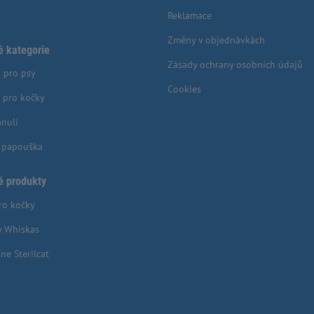
Reklamace
Změny v objednávkách
é kategorie
Zásady ochrany osobních údajů
 pro psy
Cookies
 pro kočky
anulí
o papouška
é produkty
ro kočky
y Whiskas
ne Sterilcat