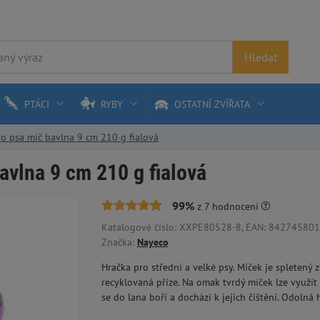
Hledat
PTÁCI
RYBY
OSTATNÍ ZVÍŘATA
o psa míč bavlna 9 cm 210 g fialová
avlna 9 cm 210 g fialová
99%
z
7
hodnocení
Katalogové číslo: XXPE80528-8, EAN: 84274580159
Značka:
Nayeco
Hračka pro střední a velké psy. Míček je spletený
recyklovaná příze. Na omak tvrdý míček lze využít 
se do lana boří a dochází k jejich čištění. Odolná