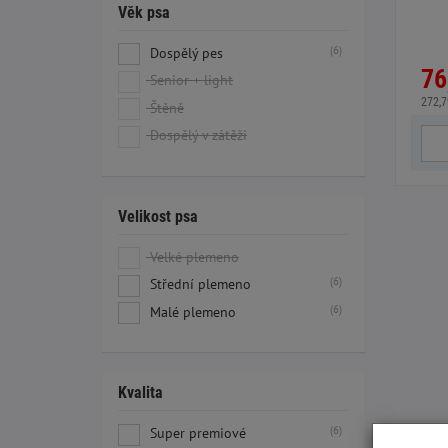
Věk psa
Hmyz
(6)
Dospělý pes
76
Senior + light
272,7
Štěně
Dospělý v zátěži
Velikost psa
Velké plemeno
(6)
Střední plemeno
(6)
Malé plemeno
Kvalita
(6)
Super premiové