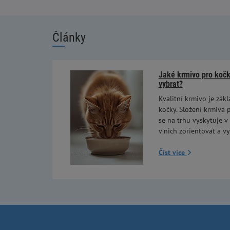
Články
Jaké krmivo pro kočky
vybrat?
Kvalitní krmivo je zákl
kočky. Složení krmiva p
se na trhu vyskytuje v
v nich zorientovat a vy
Číst více