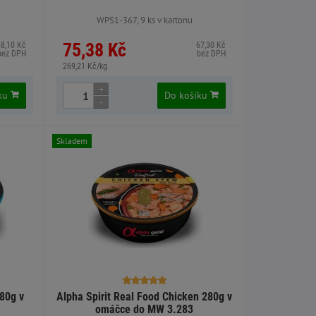
WPS1-367, 9 ks v kartonu
75,38 Kč
68,10 Kč
67,30 Kč
bez DPH
bez DPH
269,21 Kč/kg
+
íku
Do košíku
-
Skladem
280g v
Alpha Spirit Real Food Chicken 280g v
omáčce do MW 3.283