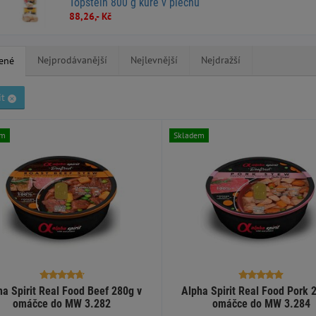
Topstein 800 g kuře v plechu
88,26,- Kč
Nejprodávanější
Nejlevnější
Nejdražší
ené
it
em
Skladem
ha Spirit Real Food Beef 280g v
Alpha Spirit Real Food Pork 
omáčce do MW 3.282
omáčce do MW 3.284