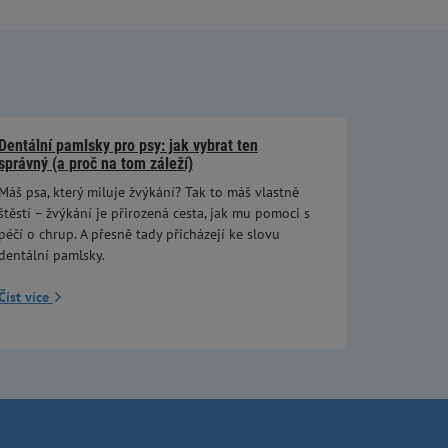
Dentální pamlsky pro psy: jak vybrat ten
správný (a proč na tom záleží)
Máš psa, který miluje žvýkání? Tak to máš vlastně
štěstí – žvýkání je přirozená cesta, jak mu pomoci s
péčí o chrup. A přesně tady přicházejí ke slovu
dentální pamlsky.
Číst více