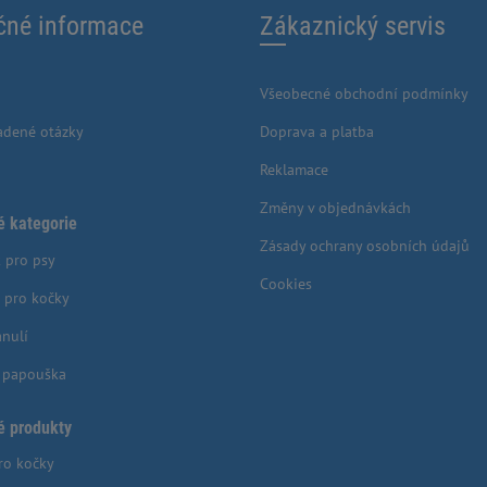
čné informace
Zákaznický servis
Všeobecné obchodní podmínky
adené otázky
Doprava a platba
Reklamace
Změny v objednávkách
é kategorie
Zásady ochrany osobních údajů
 pro psy
Cookies
 pro kočky
anulí
o papouška
é produkty
ro kočky