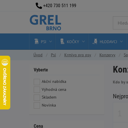
+420 730 511 199
PSI
KOČKY
HLODAVCI
Úvod
Psi
Krmivo pro psy
Konzervy
Sp
Konz
Vyberte
Akční nabídka
Kdo by s
Výhodná cena
Nejpr
Skladem
Novinka
Cena