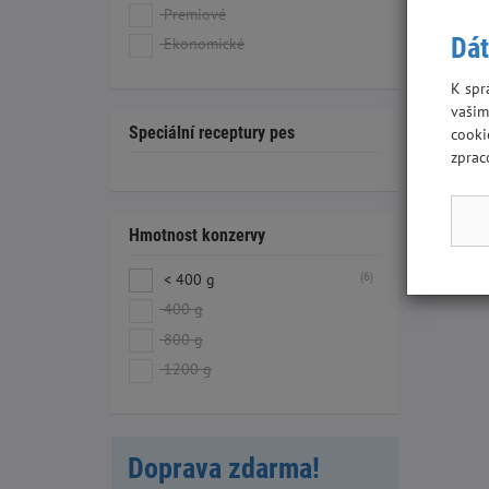
Premiové
Dát
Ekonomické
K spr
vašim
Speciální receptury pes
cooki
zprac
Hmotnost konzervy
(6)
< 400 g
400 g
800 g
1200 g
Doprava zdarma!