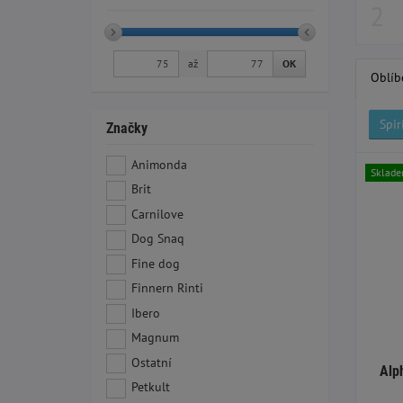
až
OK
Oblíb
Spir
Značky
Animonda
Sklad
Brit
Carnilove
Dog Snaq
Fine dog
Finnern Rinti
Ibero
Magnum
Ostatní
Alp
Petkult