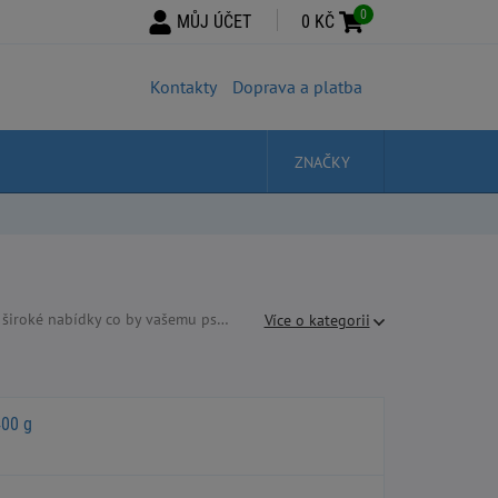
0
MŮJ ÚČET
0 KČ
Kontakty
Doprava a platba
ZNAČKY
nzervy, kterou psík zvládne naráz nebo ve dvou dávkách. Kdo by měl chuť na 3 dny staré jídlo?
Více o kategorii
400 g