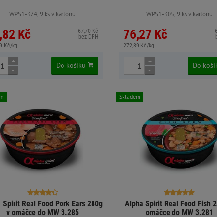
WPS1-374, 9 ks v kartonu
WPS1-305, 9 ks v kartonu
,82 Kč
76,27 Kč
67,70 Kč
bez DPH
9 Kč/kg
272,39 Kč/kg
+
+
Do košíku
Do koš
-
-
em
Skladem
 Spirit Real Food Pork Ears 280g
Alpha Spirit Real Food Fish 
v omáčce do MW 3.285
omáčce do MW 3.281