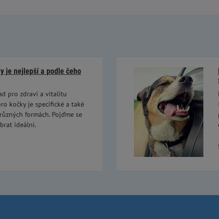
 je nejlepší a podle čeho
ad pro zdraví a vitalitu
ro kočky je specifické a také
 různých formách. Pojďme se
brat ideální.