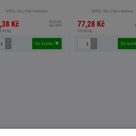
WPS1-312, 9 ks v kartonu
WPS1-381, 9 ks v kartonu
,38 Kč
77,28 Kč
68,20 Kč
bez DPH
9 Kč/kg
276 Kč/kg
+
+
Do košíku
Do koš
-
-