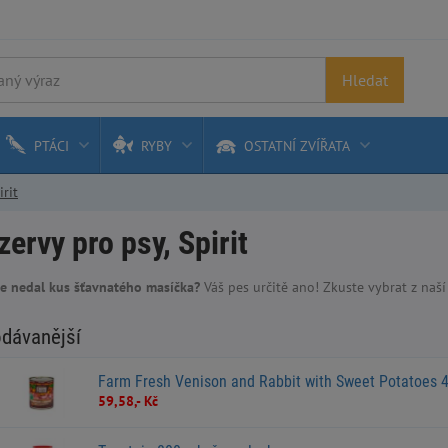
Hledat
PTÁCI
RYBY
OSTATNÍ ZVÍŘATA
irit
ervy pro psy, Spirit
e nedal kus šťavnatého masíčka?
Váš pes určitě ano! Zkuste vybrat z naší široké nabídky co by vašemu psu chutnalo....doporučujeme takovou velikost ko
odávanější
Farm Fresh Venison and Rabbit with Sweet Potatoes 
59,58,- Kč