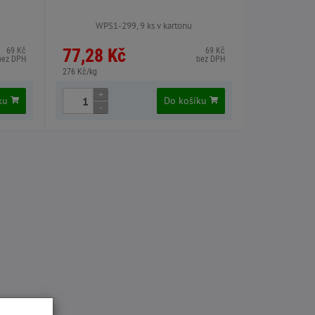
WPS1-299, 9 ks v kartonu
77,28 Kč
69 Kč
69 Kč
bez DPH
bez DPH
276 Kč/kg
+
íku
Do košíku
-