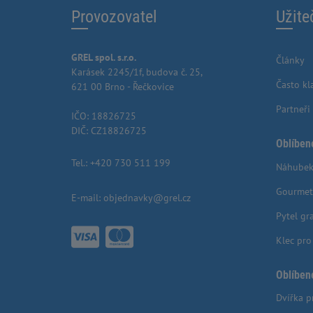
Provozovatel
Užite
GREL spol. s.r.o.
Články
Karásek 2245/1f, budova č. 25,
Často kl
621 00 Brno - Řečkovice
Partneři
IČO: 18826725
DIČ: CZ18826725
Oblíben
Tel.:
+420 730 511 199
Náhubek
Gourmet
E-mail:
objednavky@grel.cz
Pytel gr
Klec pr
Oblíben
Dvířka p