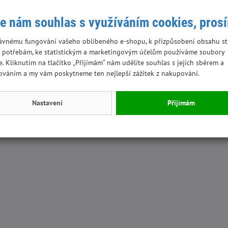
e nám souhlas s využíváním cookies, pros
ávnému fungování vašeho oblíbeného e-shopu, k přizpůsobení obsahu st
 potřebám, ke statistickým a marketingovým účelům používáme soubory
e. Kliknutím na tlačítko „Přijímám“ nám udělíte souhlas s jejich sběrem a
ováním a my vám poskytneme ten nejlepší zážitek z nakupování.
Nastavení
Přijímám