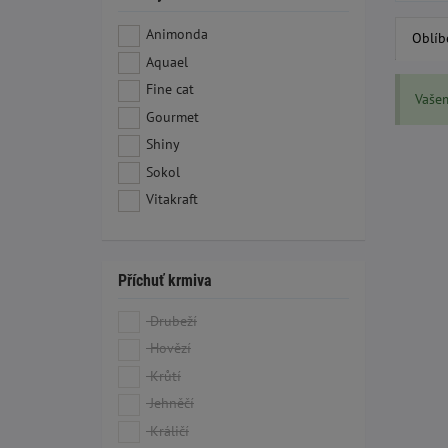
Animonda
Oblíb
Aquael
Fine cat
Vaše
Gourmet
Shiny
Sokol
Vitakraft
Příchuť krmiva
Drubeží
Hovězí
Krůtí
Jehněčí
Králičí