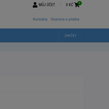
0
MŮJ ÚČET
0 KČ
Kontakty
Doprava a platba
ZNAČKY