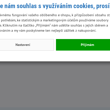
e nám souhlas s využíváním cookies, pros
ávnému fungování vašeho oblíbeného e-shopu, k přizpůsobení obsahu st
 potřebám, ke statistickým a marketingovým účelům používáme soubory
e. Kliknutím na tlačítko „Přijímám“ nám udělíte souhlas s jejich sběrem a
ováním a my vám poskytneme ten nejlepší zážitek z nakupování.
Nastavení
Přijímám