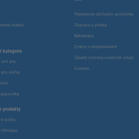
Všeobecné obchodní podmínky
adené otázky
Doprava a platba
Reklamace
Změny v objednávkách
é kategorie
Zásady ochrany osobních údajů
 pro psy
Cookies
 pro kočky
anulí
o papouška
é produkty
ro kočky
y Whiskas