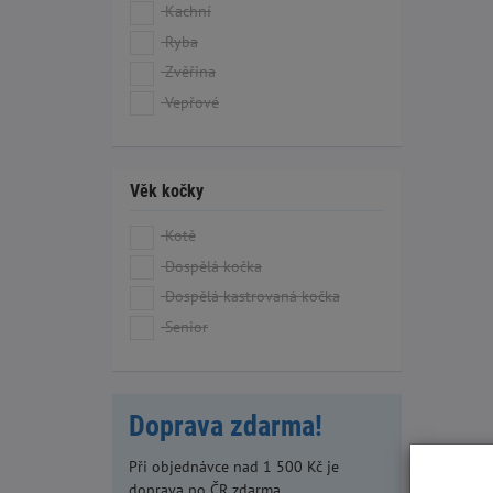
Kachní
Ryba
Zvěřina
Vepřové
Věk kočky
Kotě
Dospělá kočka
Dospělá kastrovaná kočka
Senior
Doprava zdarma!
Při objednávce nad 1 500 Kč je
doprava po ČR zdarma.