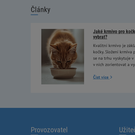
Články
Jaké krmivo pro kočky
vybrat?
Kvalitní krmivo je zákl
kočky. Složení krmiva p
se na trhu vyskytuje v
v nich zorientovat a vy
Číst více
Provozovatel
Užite