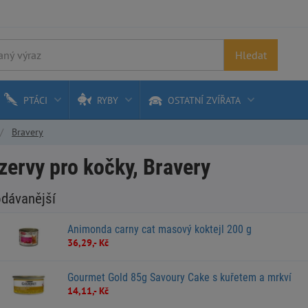
Hledat
PTÁCI
RYBY
OSTATNÍ ZVÍŘATA
Bravery
ervy pro kočky, Bravery
odávanější
Animonda carny cat masový koktejl 200 g
36,29,- Kč
Gourmet Gold 85g Savoury Cake s kuřetem a mrkví
14,11,- Kč