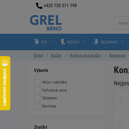
+420 730 511 199
PSI
KOČKY
HLODAVCI
Úvod
Kočky
Krmivo pro kočky
Konzervy
Konz
Vyberte
Akční nabídka
Nejpr
Výhodná cena
Skladem
Novinka
Značky