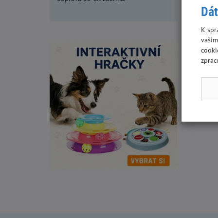
Dát
K spr
vašim
cooki
zprac