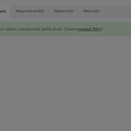
Nejprodávanější
Nejlevnější
Nejdražší
ené
mu výběru neodpovídá žádné zboží. Chcete
vymazat filtry
?