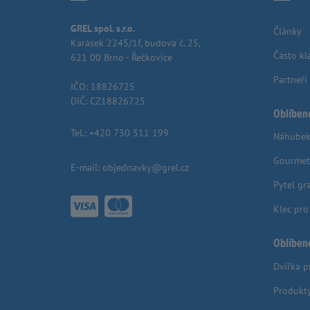
GREL spol. s.r.o.
Články
Karásek 2245/1f, budova č. 25,
Často kl
621 00 Brno - Řečkovice
Partneři
IČO: 18826725
DIČ: CZ18826725
Oblíben
Tel.:
+420 730 511 199
Náhubek
Gourmet
E-mail:
objednavky@grel.cz
Pytel gr
Klec pr
Oblíben
Dvířka p
Produkt