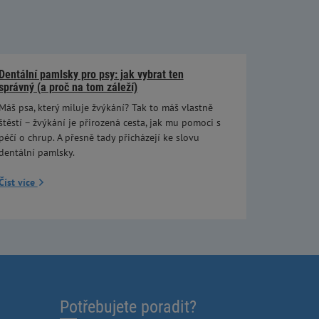
Dentální pamlsky pro psy: jak vybrat ten
správný (a proč na tom záleží)
Máš psa, který miluje žvýkání? Tak to máš vlastně
štěstí – žvýkání je přirozená cesta, jak mu pomoci s
péčí o chrup. A přesně tady přicházejí ke slovu
dentální pamlsky.
Číst více
Potřebujete poradit?