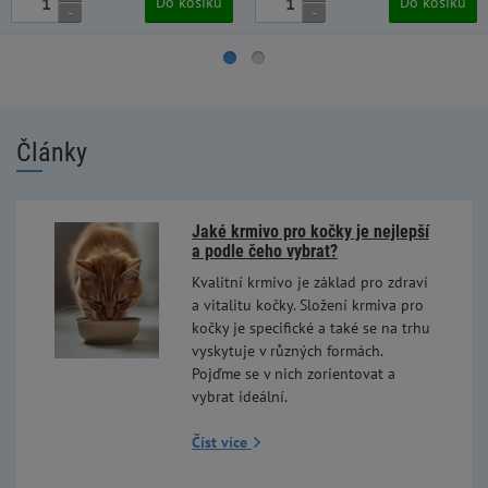
Do košíku
Do košíku
-
-
Články
Jaké krmivo pro kočky je nejlepší
a podle čeho vybrat?
Kvalitní krmivo je základ pro zdraví
a vitalitu kočky. Složení krmiva pro
kočky je specifické a také se na trhu
vyskytuje v různých formách.
Pojďme se v nich zorientovat a
vybrat ideální.
Číst více