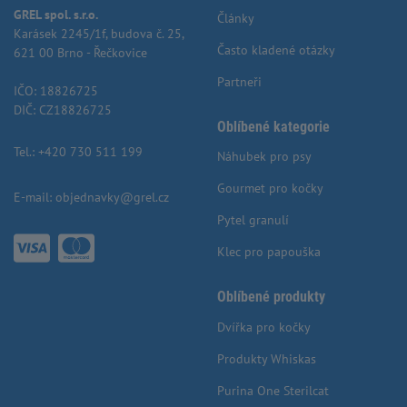
GREL spol. s.r.o.
Články
Karásek 2245/1f, budova č. 25,
Často kladené otázky
621 00 Brno - Řečkovice
Partneři
IČO: 18826725
DIČ: CZ18826725
Oblíbené kategorie
Tel.:
+420 730 511 199
Náhubek pro psy
Gourmet pro kočky
E-mail:
objednavky@grel.cz
Pytel granulí
Klec pro papouška
Oblíbené produkty
Dvířka pro kočky
Produkty Whiskas
Purina One Sterilcat