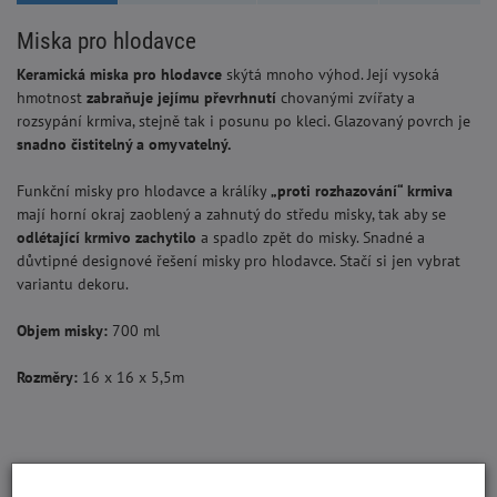
Miska pro hlodavce
Keramická miska pro hlodavce
skýtá mnoho výhod. Její vysoká
hmotnost
zabraňuje jejímu převrhnutí
chovanými zvířaty a
rozsypání krmiva, stejně tak i posunu po kleci. Glazovaný povrch je
snadno čistitelný a omyvatelný.
Funkční misky pro hlodavce a králíky
„proti rozhazování“ krmiva
mají horní okraj zaoblený a zahnutý do středu misky, tak aby se
odlétající krmivo zachytilo
a spadlo zpět do misky. Snadné a
důvtipné designové řešení misky pro hlodavce. Stačí si jen vybrat
variantu dekoru.
Objem misky:
700 ml
Rozměry:
16 x 16 x 5,5m
S tímto produktem lidé kupují: