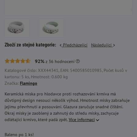
Zboží ze stejné kategorie:
Předcházející
Následující
92%
z
36
hodnocení
Katalogové číslo: XXX44341, EAN: 5400585010985, Počet kusů v
kartonu: 5 ks, Hmotnost: 0.600 kg
Značka:
Flamingo
Keramická miska pro hlodavce proti rozhazování krmiva má
důvtipný design nesoucí několik výhod. Hmotnost misky zabraňuje
jejímu převrhnutí a posouvání. Glazura zaručuje snadné čištění.
Okraj misky je zaoblený a zahnutý do středu misky, zachycuje
odlétající krmivo, které padá zpět.
Více informací
Baleno po 1 ks!