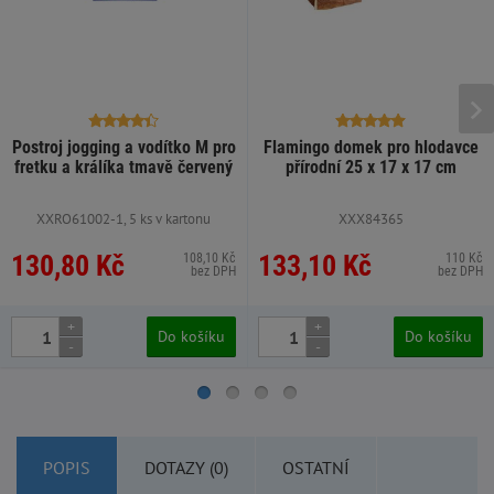
Postroj jogging a vodítko M pro
Flamingo domek pro hlodavce
fretku a králíka tmavě červený
přírodní 25 x 17 x 17 cm
XXRO61002-1, 5 ks v kartonu
XXX84365
130,80 Kč
133,10 Kč
108,10 Kč
110 Kč
bez DPH
bez DPH
+
+
Do košíku
Do košíku
-
-
POPIS
DOTAZY (0)
OSTATNÍ