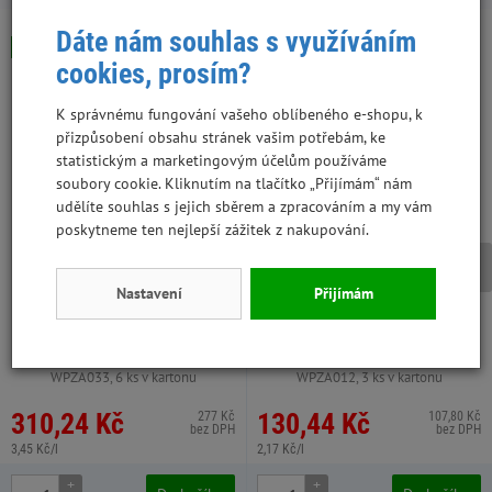
Dáte nám souhlas s využíváním
Skladem
Skladem
cookies, prosím?
K správnému fungování vašeho oblíbeného e-shopu, k
přizpůsobení obsahu stránek vašim potřebám, ke
statistickým a marketingovým účelům používáme
soubory cookie. Kliknutím na tlačítko „Přijímám“ nám
udělíte souhlas s jejich sběrem a zpracováním a my vám
poskytneme ten nejlepší zážitek z nakupování.
Nastavení
Přijímám
Limara seno mrkev 15 l / 500 g
Limara hobliny 60 l
9 ks
WPZA033, 6 ks v kartonu
WPZA012, 3 ks v kartonu
310,24 Kč
130,44 Kč
277 Kč
107,80 Kč
bez DPH
bez DPH
3,45 Kč/l
2,17 Kč/l
+
+