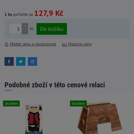
127,9 Kč
1 ks
pořídíte za
+
Do košíku
ks
-
Hlídat cenu a dostupnost
Historie ceny
Podobné zboží v této cenové relaci
Skladem
Skladem