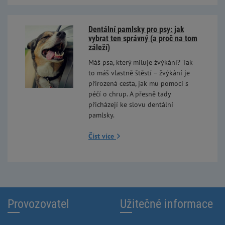
Dentální pamlsky pro psy: jak
vybrat ten správný (a proč na tom
záleží)
Máš psa, který miluje žvýkání? Tak
to máš vlastně štěstí – žvýkání je
přirozená cesta, jak mu pomoci s
péčí o chrup. A přesně tady
přicházejí ke slovu dentální
pamlsky.
Číst více
Provozovatel
Užitečné informace