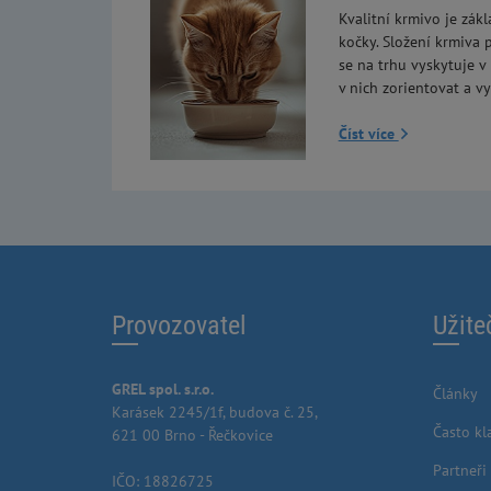
Kvalitní krmivo je zákl
kočky. Složení krmiva p
se na trhu vyskytuje v
v nich zorientovat a vy
Číst více
Provozovatel
Užite
GREL spol. s.r.o.
Články
Karásek 2245/1f, budova č. 25,
Často kl
621 00 Brno - Řečkovice
Partneři
IČO: 18826725