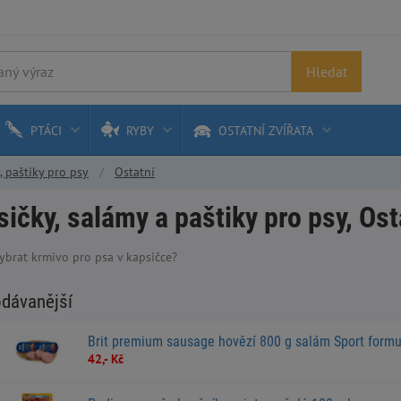
Hledat
PTÁCI
RYBY
OSTATNÍ ZVÍŘATA
, paštiky pro psy
Ostatní
ičky, salámy a paštiky pro psy, Ost
vybrat krmivo pro psa v kapsičce?
odávanější
Brit premium sausage hovězí 800 g salám Sport formu
42,- Kč