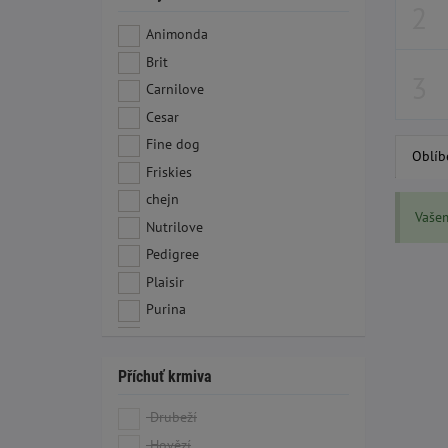
Animonda
Brit
Carnilove
Cesar
Fine dog
Oblíb
Friskies
chejn
Vaše
Nutrilove
Pedigree
Plaisir
Purina
Rafi
Vitakraft
Příchuť krmiva
Drubeží
Hovězí