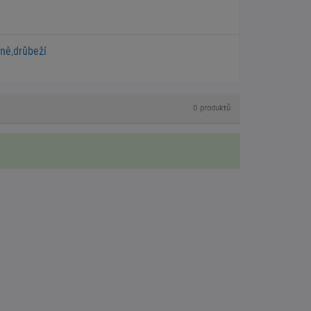
hně,drůbeží