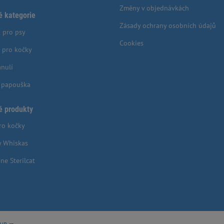
Změny v objednávkách
é kategorie
Zásady ochrany osobních údajů
 pro psy
Cookies
 pro kočky
anulí
o papouška
é produkty
ro kočky
y Whiskas
ne Sterilcat