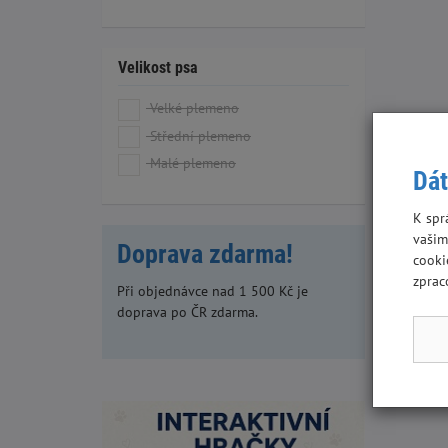
Velikost psa
Velké plemeno
Střední plemeno
Malé plemeno
Dát
K spr
vašim
Doprava zdarma!
cooki
zprac
Při objednávce nad 1 500 Kč je
doprava po ČR zdarma.