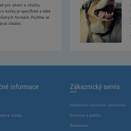
ad pro zdraví a vitalitu
ro kočky je specifické a také
 různých formách. Pojďme se
brat ideální.
čné informace
Zákaznický servis
Všeobecné obchodní podmínky
adené otázky
Doprava a platba
Reklamace