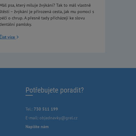
Máš psa, který miluje žvýkání? Tak to máš vlastně
štěstí – žvýkání je přirozená cesta, jak mu pomoci s
péčí o chrup. A přesně tady přicházejí ke slovu
dentální pamlsky.
Číst více
Potřebujete poradit?
Tel.:
730 511 199
E-mail:
objednavky@grel.cz
Napište nám