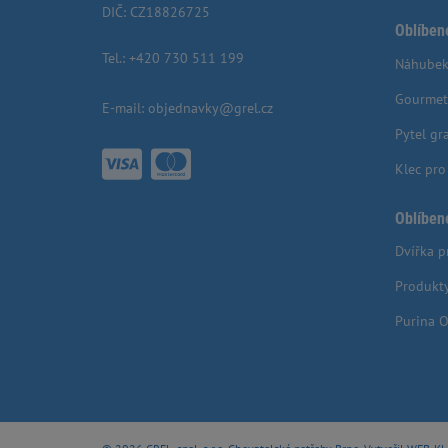
DIČ: CZ18826725
Oblíben
Tel.:
+420 730 511 199
Náhubek
Gourmet
E-mail:
objednavky@grel.cz
Pytel gr
Klec pr
Oblíben
Dvířka p
Produkt
Purina O