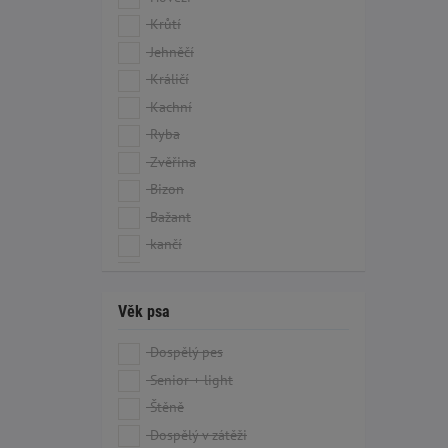
Krůtí
Jehněčí
Králičí
Kachní
Ryba
Zvěřina
Bizon
Bažant
kančí
křepelka
játra
Věk psa
Dospělý pes
Senior + light
Štěně
Dospělý v zátěži