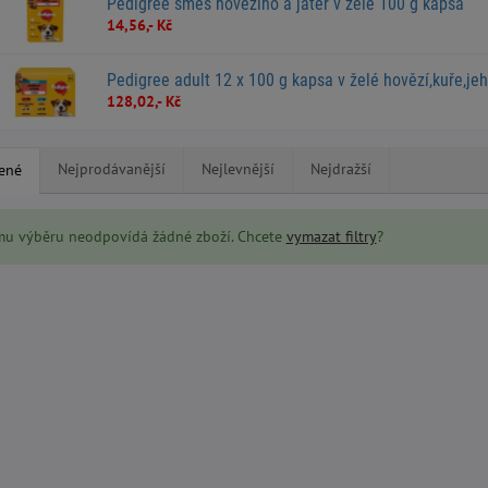
Pedigree směs hovězího a jater v želé 100 g kapsa
14,56,- Kč
Pedigree adult 12 x 100 g kapsa v želé hovězí,kuře,je
128,02,- Kč
Nejprodávanější
Nejlevnější
Nejdražší
ené
mu výběru neodpovídá žádné zboží. Chcete
vymazat filtry
?