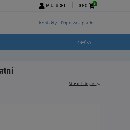
0
MŮJ ÚČET
0 KČ
Kontakty
Doprava a platba
ZNAČKY
atní
Více o kategorii
la