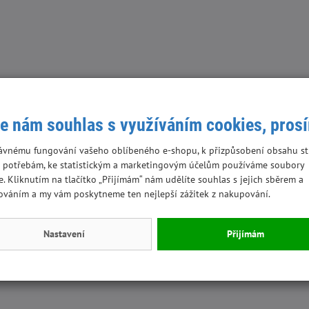
e nám souhlas s využíváním cookies, pros
ávnému fungování vašeho oblíbeného e-shopu, k přizpůsobení obsahu st
 potřebám, ke statistickým a marketingovým účelům používáme soubory
e. Kliknutím na tlačítko „Přijímám“ nám udělíte souhlas s jejich sběrem a
ováním a my vám poskytneme ten nejlepší zážitek z nakupování.
Nastavení
Přijímám