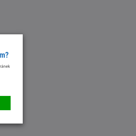
ím?
ránek