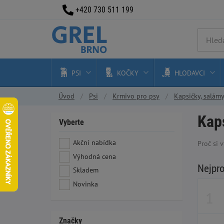
+420 730 511 199
PSI
KOČKY
HLODAVCI
Úvod
Psi
Krmivo pro psy
Kapsičky, salámy
Kaps
Vyberte
Akční nabídka
Proč si 
Výhodná cena
Nejpr
Skladem
Novinka
Značky