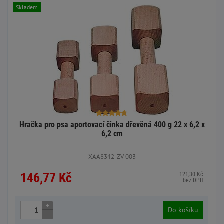
Skladem
Hračka pro psa aportovací činka dřevěná 400 g 22 x 6,2 x
6,2 cm
XAA8342-ZV 003
146,77 Kč
121,30 Kč
bez DPH
+
Do košíku
-