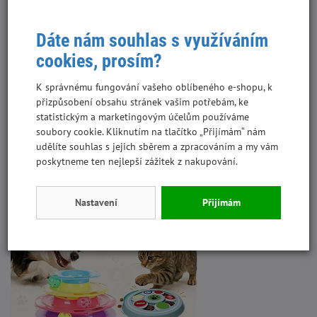
-
Dáte nám souhlas s využíváním
cookies, prosím?
Doprava zdarma!
K správnému fungování vašeho oblíbeného e-shopu, k
Při objednávce nad 1 500 Kč je doprava po ČR zdarma.
přizpůsobení obsahu stránek vašim potřebám, ke
statistickým a marketingovým účelům používáme
soubory cookie. Kliknutím na tlačítko „Přijímám“ nám
udělíte souhlas s jejich sběrem a zpracováním a my vám
poskytneme ten nejlepší zážitek z nakupování.
Nastavení
Přijímám