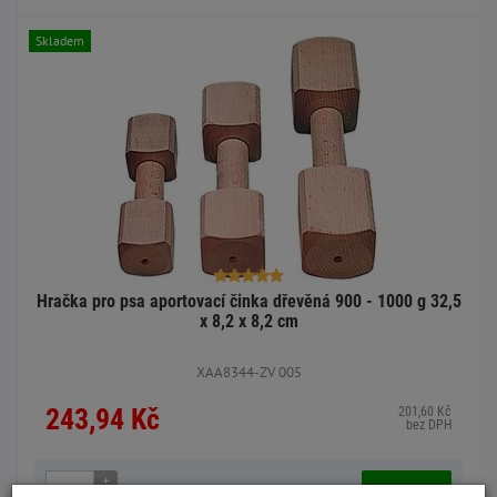
Skladem
Hračka pro psa aportovací činka dřevěná 900 - 1000 g 32,5
x 8,2 x 8,2 cm
XAA8344-ZV 005
243,94 Kč
201,60 Kč
bez DPH
+
Do košíku