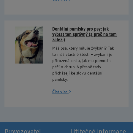
Dentální pamlsky pro psy: jak
vybrat ten správný (a proč na tom
záleží)
Máš psa, který miluje žvýkání? Tak
to máš vlastně štěstí – žvýkání je
přirozená cesta, jak mu pomoci s
péčí o chrup. A přesně tady
přicházejí ke slovu dentální
pamlsky.
Číst více
Provozovatel
Užitečné informace