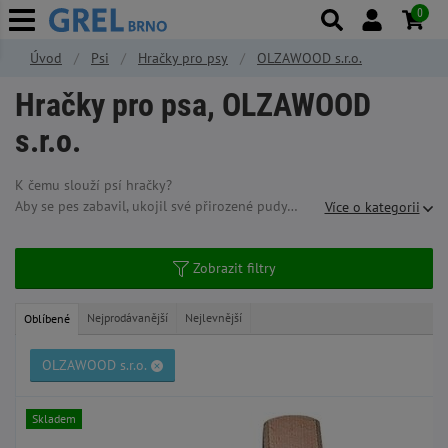
0
Úvod
Psi
Hračky pro psy
OLZAWOOD s.r.o.
Hračky pro psa, OLZAWOOD
s.r.o.
K čemu slouží psí hračky?
Aby se pes zabavil, ukojil své přirozené pudy nebo se motivoval.
Více o kategorii
Zobrazit filtry
Nejprodávanější
Nejlevnější
Oblíbené
OLZAWOOD s.r.o.
Skladem