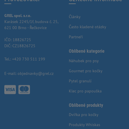
GREL spol. s.r.o.
Články
Karásek 2245/1f, budova č. 25,
Často kladené otázky
621 00 Brno - Řečkovice
Partneři
IČO: 18826725
DIČ: CZ18826725
Oblíbené kategorie
Tel.:
+420 730 511 199
Náhubek pro psy
Gourmet pro kočky
E-mail:
objednavky@grel.cz
Pytel granulí
Klec pro papouška
Oblíbené produkty
Dvířka pro kočky
Produkty Whiskas