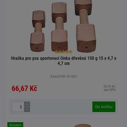
Hračka pro psa aportovací činka dřevěná 150 g 15 x 4,7 x
4,7 cm
XAA8340-ZV 001
66,67 Kč
55,10 Kč
bez DPH
+
Do košíku
-
Skladem