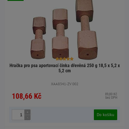
Hračka pro psa aportovací činka dřevěná 250 g 18,5 x 5,2 x
5,2 cm
XAA8341-ZV 002
108,66 Kč
89,80 Kč
bez DPH
+
Do košíku
-