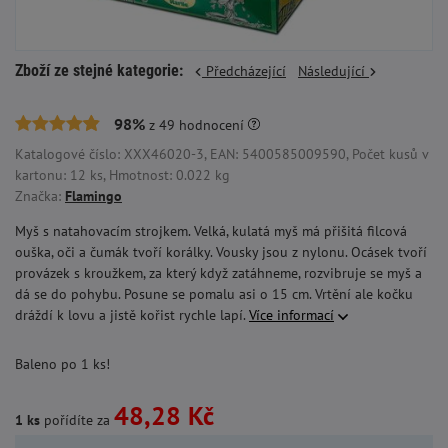
Zboží ze stejné kategorie:
Předcházející
Následující
98%
z
49
hodnocení
Katalogové číslo: XXX46020-3, EAN: 5400585009590, Počet kusů v
kartonu: 12 ks, Hmotnost: 0.022 kg
Značka:
Flamingo
Myš s natahovacím strojkem. Velká, kulatá myš má přišitá filcová
ouška, oči a čumák tvoří korálky. Vousky jsou z nylonu. Ocásek tvoří
provázek s kroužkem, za který když zatáhneme, rozvibruje se myš a
dá se do pohybu. Posune se pomalu asi o 15 cm. Vrtění ale kočku
dráždí k lovu a jistě kořist rychle lapí.
Více informací
Baleno po 1 ks!
48,28 Kč
1 ks
pořídíte za