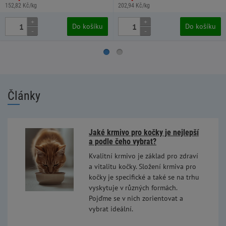
152,82 Kč/kg
202,94 Kč/kg
+
+
Do košíku
Do košíku
-
-
Články
Jaké krmivo pro kočky je nejlepší
a podle čeho vybrat?
Kvalitní krmivo je základ pro zdraví
a vitalitu kočky. Složení krmiva pro
kočky je specifické a také se na trhu
vyskytuje v různých formách.
Pojďme se v nich zorientovat a
vybrat ideální.