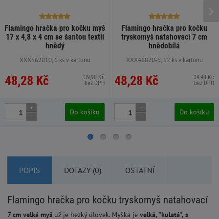
Flamingo hračka pro kočku myš
Flamingo hračka pro kočku
17 x 4,8 x 4 cm se šantou textil
tryskomyš natahovací 7 cm
hnědý
hnědobílá
XXX562010, 6 ks v kartonu
XXX46020-9, 12 ks v kartonu
48,28 Kč
48,28 Kč
39,90 Kč
39,90 Kč
bez DPH
bez DPH
+
+
Do košíku
Do košíku
-
-
POPIS
DOTAZY (0)
OSTATNÍ
Flamingo hračka pro kočku tryskomyš natahovací
7 cm velká myš
už je hezký úlovek. Myška je
velká, "kulatá", s