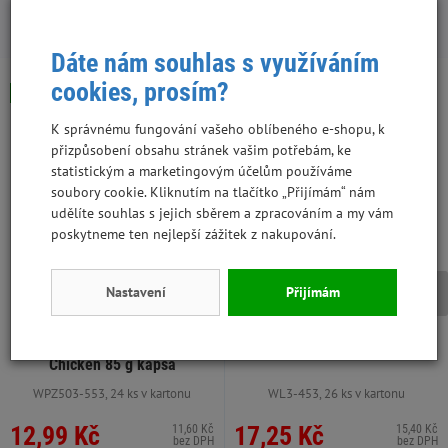
S tímto produktem lidé kupují:
Dáte nám souhlas s využíváním
cookies, prosím?
Skladem
Skladem
Výhodná cena
K správnému fungování vašeho oblíbeného e-shopu, k
přizpůsobení obsahu stránek vašim potřebám, ke
statistickým a marketingovým účelům používáme
soubory cookie. Kliknutím na tlačítko „Přijímám“ nám
udělíte souhlas s jejich sběrem a zpracováním a my vám
poskytneme ten nejlepší zážitek z nakupování.
Nastavení
Přijímám
Brit Premium by Nature Cat
Pro Plan kapsa Kitten kotě
Delicate Fillets in Gravy with
krůta ve šťávě 85 g
Chicken 85 g kapsa
WPZ503-553, 24 ks v kartonu
WL3-453, 26 ks v kartonu
12,99 Kč
17,25 Kč
11,60 Kč
15,40 Kč
bez DPH
bez DPH