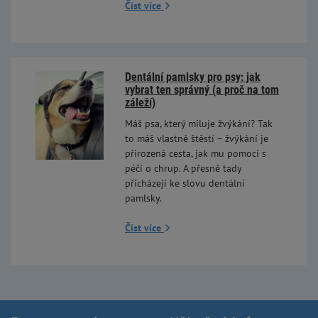
Číst více
Dentální pamlsky pro psy: jak
vybrat ten správný (a proč na tom
záleží)
Máš psa, který miluje žvýkání? Tak
to máš vlastně štěstí – žvýkání je
přirozená cesta, jak mu pomoci s
péčí o chrup. A přesně tady
přicházejí ke slovu dentální
pamlsky.
Číst více