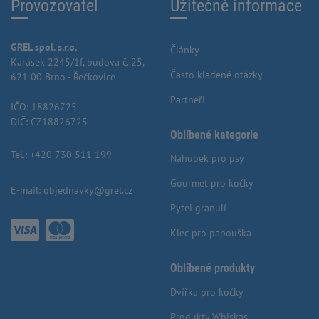
Provozovatel
Užitečné informace
GREL spol. s.r.o.
Články
Karásek 2245/1f, budova č. 25,
Často kladené otázky
621 00 Brno - Řečkovice
Partneři
IČO: 18826725
DIČ: CZ18826725
Oblíbené kategorie
Tel.:
+420 730 511 199
Náhubek pro psy
Gourmet pro kočky
E-mail:
objednavky@grel.cz
Pytel granulí
Klec pro papouška
Oblíbené produkty
Dvířka pro kočky
Produkty Whiskas