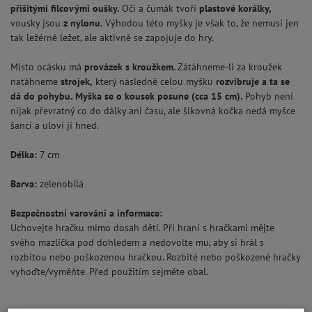
přišitými filcovými oušky.
Oči a čumák tvoří
plastové korálky,
vousky jsou
z nylonu.
Výhodou této myšky je však to, že nemusí jen
tak ležérně ležet, ale aktivně se zapojuje do hry.
Místo ocásku má
provázek s kroužkem.
Zátáhneme-li za kroužek
natáhneme
strojek,
který následně celou myšku
rozvibruje a ta se
dá do pohybu.
Myška se o kousek posune (cca 15 cm).
Pohyb není
nijak převratný co do dálky ani času, ale šikovná kočka nedá myšce
šanci a uloví ji hned.
Délka:
7 cm
Barva:
zelenobílá
Bezpečnostní varování a informace:
Uchovejte hračku mimo dosah dětí. Při hraní s hračkami mějte
svého mazlíčka pod dohledem a nedovolte mu, aby si hrál s
rozbitou nebo poškozenou hračkou. Rozbité nebo poškozené hračky
vyhoďte/vyměňte. Před použitím sejměte obal.