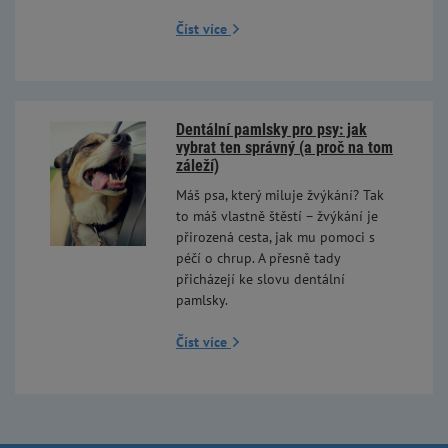
Číst více
Dentální pamlsky pro psy: jak
vybrat ten správný (a proč na tom
záleží)
Máš psa, který miluje žvýkání? Tak
to máš vlastně štěstí – žvýkání je
přirozená cesta, jak mu pomoci s
péčí o chrup. A přesně tady
přicházejí ke slovu dentální
pamlsky.
Číst více