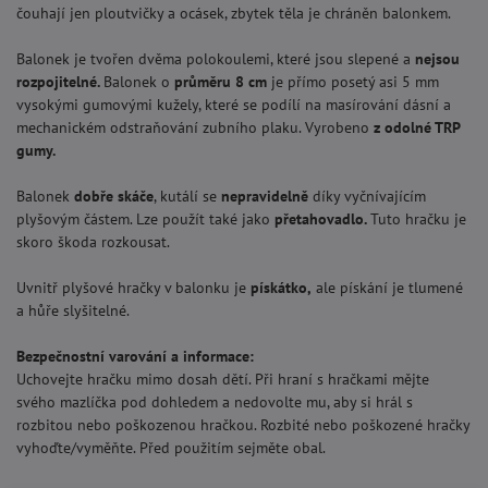
čouhají jen ploutvičky a ocásek, zbytek těla je chráněn balonkem.
Balonek je tvořen dvěma polokoulemi, které jsou slepené a
nejsou
rozpojitelné.
Balonek o
průměru 8 cm
je přímo posetý asi 5 mm
vysokými gumovými kužely, které se podílí na masírování dásní a
mechanickém odstraňování zubního plaku. Vyrobeno
z odolné TRP
gumy.
Balonek
dobře skáče
, kutálí se
nepravidelně
díky vyčnívajícím
plyšovým částem. Lze použít také jako
přetahovadlo.
Tuto hračku je
skoro škoda rozkousat.
Uvnitř plyšové hračky v balonku je
pískátko,
ale pískání je tlumené
a hůře slyšitelné.
Bezpečnostní varování a informace:
Uchovejte hračku mimo dosah dětí. Při hraní s hračkami mějte
svého mazlíčka pod dohledem a nedovolte mu, aby si hrál s
rozbitou nebo poškozenou hračkou. Rozbité nebo poškozené hračky
vyhoďte/vyměňte. Před použitím sejměte obal.