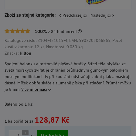
Zboží ze stejné kategorie:
Předcházející
Následující
100%
z
84
hodnocení
Katalogové číslo: Z104-421015-4, EAN: 5902205066865, Počet
kusů v kartonu: 12 ks, Hmotnost: 0.080 kg
Značka:
Hilton
Spojení balonku a roztomilé plyšové hračky. Střed těla plyšáka ze
světa mořských zvířat je chráněn průhledným gumovým balonkem
posetým bodlinkami. Ty při kousání odstraňují zubní plak a masírují
dásně. Míček dobře skáče a tlumeně píská při stlačení. Průměr míčku
je 8 mm.
Více informací
Baleno po 1 ks!
128,87 Kč
1 ks
pořídíte za
+
Do košíku
ks