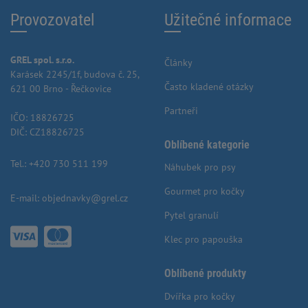
Provozovatel
Užitečné informace
GREL spol. s.r.o.
Články
Karásek 2245/1f, budova č. 25,
Často kladené otázky
621 00 Brno - Řečkovice
Partneři
IČO: 18826725
DIČ: CZ18826725
Oblíbené kategorie
Tel.:
+420 730 511 199
Náhubek pro psy
Gourmet pro kočky
E-mail:
objednavky@grel.cz
Pytel granulí
Klec pro papouška
Oblíbené produkty
Dvířka pro kočky