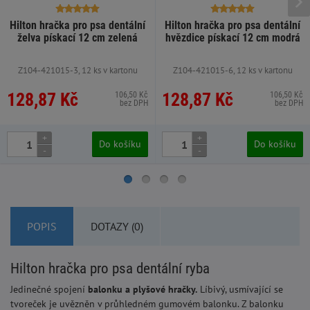
Hilton hračka pro psa dentální
Hilton hračka pro psa dentální
želva pískací 12 cm zelená
hvězdice pískací 12 cm modrá
Z104-421015-3, 12 ks v kartonu
Z104-421015-6, 12 ks v kartonu
128,87 Kč
128,87 Kč
106,50 Kč
106,50 Kč
bez DPH
bez DPH
+
+
Do košíku
Do košíku
-
-
POPIS
DOTAZY (0)
Hilton hračka pro psa dentální ryba
Jedinečné spojení
balonku a plyšové hračky.
Líbivý, usmívající se
tvoreček je uvězněn v průhledném gumovém balonku. Z balonku