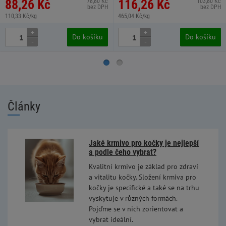
88,26 Kč
116,26 Kč
78,80 Kč
103,80 Kč
bez DPH
bez DPH
110,33 Kč/kg
465,04 Kč/kg
+
+
Do košíku
Do košíku
-
-
Články
Jaké krmivo pro kočky je nejlepší
a podle čeho vybrat?
Kvalitní krmivo je základ pro zdraví
a vitalitu kočky. Složení krmiva pro
kočky je specifické a také se na trhu
vyskytuje v různých formách.
Pojďme se v nich zorientovat a
vybrat ideální.