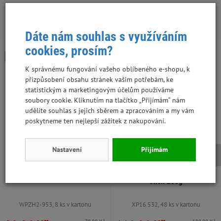
S tímto produktem lidé kupují:
Dáte nám souhlas s využíváním
cookies, prosím?
Skladem
Skladem
Výhodná cena
K správnému fungování vašeho oblíbeného e-shopu, k
přizpůsobení obsahu stránek vašim potřebám, ke
statistickým a marketingovým účelům používáme
soubory cookie. Kliknutím na tlačítko „Přijímám“ nám
udělíte souhlas s jejich sběrem a zpracováním a my vám
poskytneme ten nejlepší zážitek z nakupování.
Nastavení
Přijímám
Topstein 800 g kuře v plechu
Magnum Duck roll on Rawhide
stick 250g
WPZH2-953, 8 ks v kartonu
XP16.532, 48 ks v kartonu