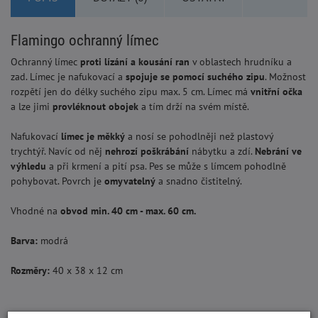
Flamingo ochranný límec
Ochranný límec
proti lízání a kousání ran
v oblastech hrudníku a
zad. Límec je nafukovací a
spojuje se pomocí suchého zipu
. Možnost
rozpětí jen do délky suchého zipu max. 5 cm. Límec má
vnitřní očka
a lze jimi
provléknout obojek
a tím drží na svém místě.
Nafukovací
límec je měkký
a nosí se pohodlněji než plastový
trychtýř. Navíc od něj
nehrozí poškrábání
nábytku a zdí.
Nebrání ve
výhledu
a při krmení a pití psa. Pes se může s límcem pohodlně
pohybovat. Povrch je
omyvatelný
a snadno čistitelný.
Vhodné na
obvod min. 40 cm - max. 60 cm.
Barva:
modrá
Rozměry:
40 x 38 x 12 cm