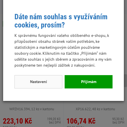
S tímto produktem lidé kupují:
Dáte nám souhlas s využíváním
cookies, prosím?
Skladem
Skladem
Výhodná cena
K správnému fungování vašeho oblíbeného e-shopu, k
přizpůsobení obsahu stránek vašim potřebám, ke
statistickým a marketingovým účelům používáme
soubory cookie. Kliknutím na tlačítko „Přijímám“ nám
udělíte souhlas s jejich sběrem a zpracováním a my vám
poskytneme ten nejlepší zážitek z nakupování.
Nastavení
Přijímám
MAGNUM jerky uzlík červeno-
Magnum Lamb and Rice stick
bílý 25 ks
250 g
WPZH16.394, 12 ks v kartonu
XP16.622, 48 ks v kartonu
223,10 Kč
106,74 Kč
199,20 Kč
95,30 Kč
bez DPH
bez DPH