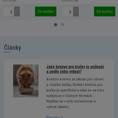
8,92 Kč/ks
426,96 Kč/kg
+
+
Do košíku
Do košíku
-
-
Články
Jaké krmivo pro kočky je nejlepší
a podle čeho vybrat?
Kvalitní krmivo je základ pro zdraví
a vitalitu kočky. Složení krmiva pro
kočky je specifické a také se na trhu
vyskytuje v různých formách.
Pojďme se v nich zorientovat a
vybrat ideální.
Číst více