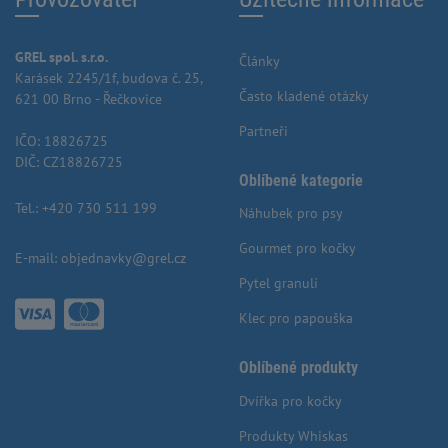
GREL spol. s.r.o.
Články
Karásek 2245/1f, budova č. 25,
Často kladené otázky
621 00 Brno - Řečkovice
Partneři
IČO: 18826725
DIČ: CZ18826725
Oblíbené kategorie
Tel.:
+420 730 511 199
Náhubek pro psy
Gourmet pro kočky
E-mail:
objednavky@grel.cz
Pytel granulí
Klec pro papouška
Oblíbené produkty
Dvířka pro kočky
Produkty Whiskas