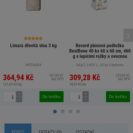
Limara dřevitá vlna 3 kg
Record plenová podložka
BestBone 40 ks 60 x 60 cm, 460
g s lepícími rožky a ovocnou
vůní
WPZA004
XAA2-1459.1, 10 ks v kartonu
364,94 Kč
309,28 Kč
301,60 Kč
255,60 Kč
bez DPH
bez DPH
121,65 Kč/kg
30,93 Kč/ks
+
+
Do košíku
Do košíku
-
-
POPIS
DOTAZY (0)
OSTATNÍ