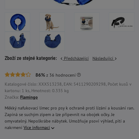
Zboží ze stejné kategorie:
Předcházející
Následující
86%
z
36
hodnocení
Katalogové číslo: XXX513238, EAN: 5411290209298, Počet kusů v
kartonu: 1 ks, Hmotnost: 0.335 kg
Značka:
Flamingo
Měkký nafukovací límec pro psy k ochraně proti lízání a kousání ran.
Zapíná se suchým zipem a lze připevnit na obojek očky. Je
omyvatelný. Nepoškrábe nábytek. Umožňuje psovi výhled, pití a
nakrmení
Více informací