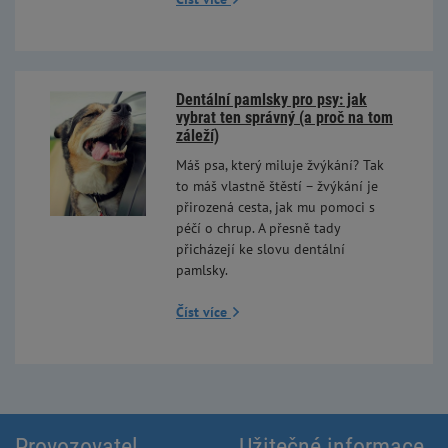
Dentální pamlsky pro psy: jak
vybrat ten správný (a proč na tom
záleží)
Máš psa, který miluje žvýkání? Tak
to máš vlastně štěstí – žvýkání je
přirozená cesta, jak mu pomoci s
péčí o chrup. A přesně tady
přicházejí ke slovu dentální
pamlsky.
Číst více
Provozovatel
Užitečné informace