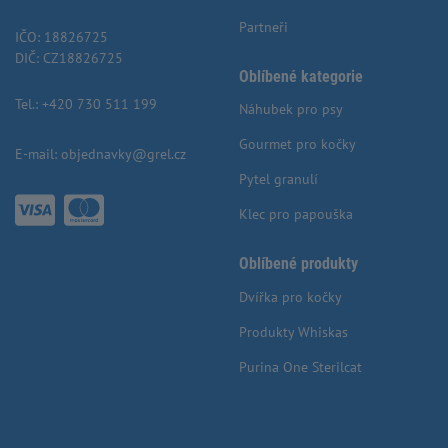
Partneři
IČO: 18826725
DIČ: CZ18826725
Oblíbené kategorie
Tel.:
+420 730 511 199
Náhubek pro psy
Gourmet pro kočky
E-mail:
objednavky@grel.cz
Pytel granulí
Klec pro papouška
Oblíbené produkty
Dvířka pro kočky
Produkty Whiskas
Purina One Sterilcat