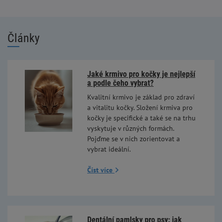
Články
Jaké krmivo pro kočky je nejlepší
a podle čeho vybrat?
Kvalitní krmivo je základ pro zdraví
a vitalitu kočky. Složení krmiva pro
kočky je specifické a také se na trhu
vyskytuje v různých formách.
Pojďme se v nich zorientovat a
vybrat ideální.
Číst více
Dentální pamlsky pro psy: jak