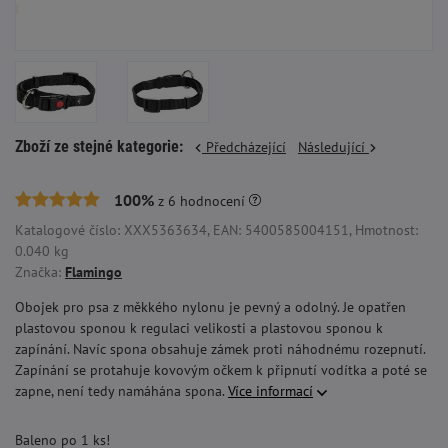
Zboží ze stejné kategorie:
Předcházející
Následující
100%
z
6
hodnocení
Katalogové číslo: XXX5363634, EAN: 5400585004151, Hmotnost:
0.040 kg
Značka:
Flamingo
Obojek pro psa z měkkého nylonu je pevný a odolný. Je opatřen
plastovou sponou k regulaci velikosti a plastovou sponou k
zapínání. Navíc spona obsahuje zámek proti náhodnému rozepnutí.
Zapínání se protahuje kovovým očkem k připnutí vodítka a poté se
zapne, není tedy namáhána spona.
Více informací
Baleno po 1 ks!