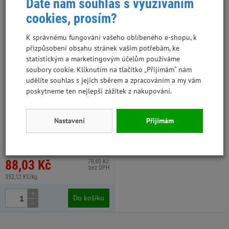
Dáte nám souhlas s využíváním
cookies, prosím?
K správnému fungování vašeho oblíbeného e-shopu, k
přizpůsobení obsahu stránek vašim potřebám, ke
statistickým a marketingovým účelům používáme
soubory cookie. Kliknutím na tlačítko „Přijímám“ nám
udělíte souhlas s jejich sběrem a zpracováním a my vám
poskytneme ten nejlepší zážitek z nakupování.
Magnum mini Chicken and Fish
sandwich 250g
Nastavení
Přijímám
XP16.522, 48 ks v kartonu
88,03 Kč
78,60 Kč
bez DPH
352,12 Kč/kg
+
Do košíku
-