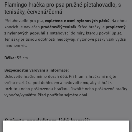
Flamingo hračka pro psa pružné přetahovadlo, s
tenisáky, červená/černá
Přetahovadlo pro psa,
zapleteno z osmi nylonových pásků
. Na obou
koncích je navlečen
proděravě
l
ý tenisák
. Střed hračky je
propletený
z nylonových popruhů
a natahovací do míry, kterou povolí úplet.
Tenisáky přílišnou odolností neoplývají, nylonové pásky však vydrží
mnohem víc.
Délka:
55 cm
Bezpečnostní varování a informace:
Uchovejte hračku mimo dosah dětí. Při hraní s hračkami mějte
svého mazlíčka pod dohledem a nedovolte mu, aby si hrál s
rozbitou nebo poškozenou hračkou. Rozbité nebo poškozené hračky
vyhoďte/vyměňte. Před použitím sejměte obal.
S tímto produktem lidé kupují: