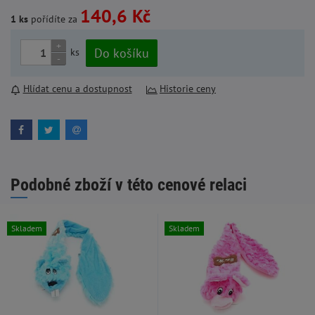
140,6 Kč
1 ks
pořídíte za
+
Do košíku
ks
-
Hlídat cenu a dostupnost
Historie ceny
Podobné zboží v této cenové relaci
Skladem
Skladem