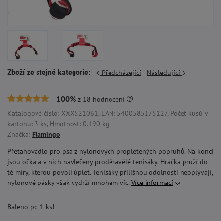
Zboží ze stejné kategorie:
Předcházející
Následující
100%
z
18
hodnocení
Katalogové číslo: XXX521061, EAN: 5400585175127, Počet kusů v
kartonu: 3 ks, Hmotnost: 0.190 kg
Značka:
Flamingo
Přetahovadlo pro psa z nylonových propletených popruhů. Na konci
jsou očka a v nich navlečeny proděravělé tenisáky. Hračka pruží do
té míry, kterou povolí úplet. Tenisáky přílišnou odolností neoplývají,
nylonové pásky však vydrží mnohem víc.
Více informací
Baleno po 1 ks!