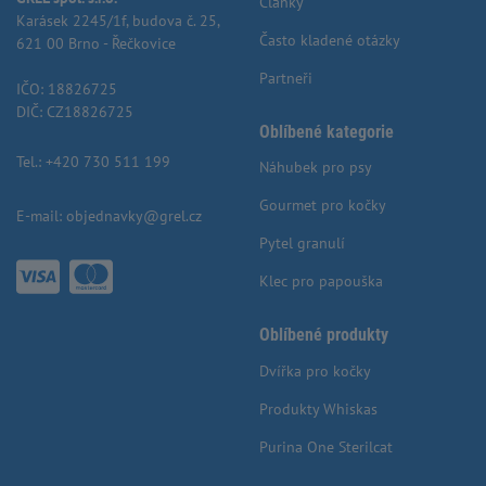
Články
Karásek 2245/1f, budova č. 25,
Často kladené otázky
621 00 Brno - Řečkovice
Partneři
IČO: 18826725
DIČ: CZ18826725
Oblíbené kategorie
Tel.:
+420 730 511 199
Náhubek pro psy
Gourmet pro kočky
E-mail:
objednavky@grel.cz
Pytel granulí
Klec pro papouška
Oblíbené produkty
Dvířka pro kočky
Produkty Whiskas
Purina One Sterilcat