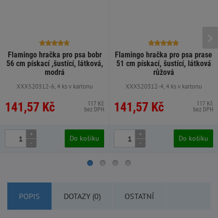
Flamingo hračka pro psa bobr
Flamingo hračka pro psa prase
56 cm pískací ,šustící, látková,
51 cm pískací, šustící, látková
modrá
růžová
XXX520312-6, 4 ks v kartonu
XXX520312-4, 4 ks v kartonu
141,57 Kč
141,57 Kč
117 Kč
117 Kč
bez DPH
bez DPH
+
+
Do košíku
Do košíku
-
-
POPIS
DOTAZY (0)
OSTATNÍ