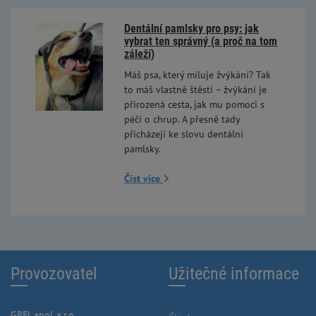
Dentální pamlsky pro psy: jak
vybrat ten správný (a proč na tom
záleží)
Máš psa, který miluje žvýkání? Tak
to máš vlastně štěstí – žvýkání je
přirozená cesta, jak mu pomoci s
péčí o chrup. A přesně tady
přicházejí ke slovu dentální
pamlsky.
Číst více
Provozovatel
Užitečné informace
GREL spol. s.r.o.