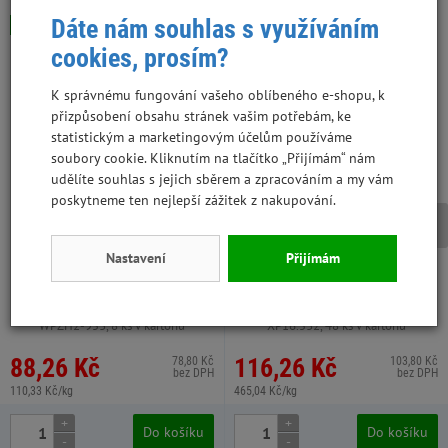
Dáte nám souhlas s využíváním
Skladem
Skladem
Výhodná cena
cookies, prosím?
K správnému fungování vašeho oblíbeného e-shopu, k
přizpůsobení obsahu stránek vašim potřebám, ke
statistickým a marketingovým účelům používáme
soubory cookie. Kliknutím na tlačítko „Přijímám“ nám
udělíte souhlas s jejich sběrem a zpracováním a my vám
poskytneme ten nejlepší zážitek z nakupování.
Nastavení
Přijímám
Topstein 800 g kuře v plechu
Magnum Duck roll on Rawhide
stick 250g
WPZH2-953, 8 ks v kartonu
XP16.532, 48 ks v kartonu
88,26 Kč
116,26 Kč
78,80 Kč
103,80 Kč
bez DPH
bez DPH
110,33 Kč/kg
465,04 Kč/kg
+
+
Do košíku
Do košíku
-
-