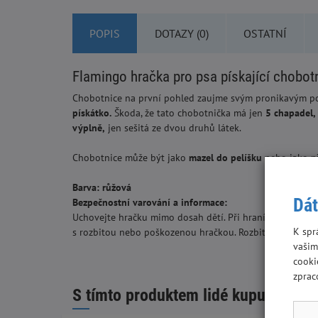
POPIS
DOTAZY (0)
OSTATNÍ
Flamingo hračka pro psa pískající chobot
Chobotnice na první pohled zaujme svým pronikavým 
pískátko.
Škoda, že tato chobotnička má jen
5 chapadel,
výplně,
jen sešitá ze dvou druhů látek.
Chobotnice může být jako
mazel do pelíšku
nebo jako
p
Barva: růžová
Dát
Bezpečnostní varování a informace:
Uchovejte hračku mimo dosah dětí. Při hraní s hračkami
K spr
s rozbitou nebo poškozenou hračkou. Rozbité nebo pošk
vašim
cooki
zprac
S tímto produktem lidé kupují: