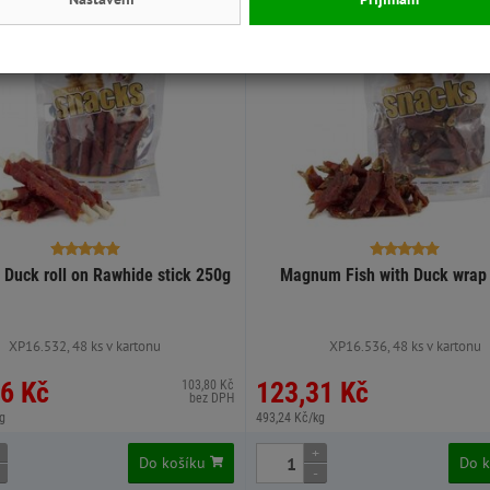
Výhodná cena
Skladem
Výhodná cena
Duck roll on Rawhide stick 250g
Magnum Fish with Duck wrap
XP16.532, 48 ks v kartonu
XP16.536, 48 ks v kartonu
6 Kč
123,31 Kč
103,80 Kč
bez DPH
g
493,24 Kč/kg
+
Do košíku
Do 
-