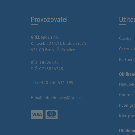
Provozovatel
Užite
GREL spol. s.r.o.
Články
Karásek 2245/1f, budova č. 25,
Často kl
621 00 Brno - Řečkovice
Partneři
IČO: 18826725
DIČ: CZ18826725
Oblíben
Tel.:
+420 730 511 199
Náhubek
Gourmet
E-mail:
objednavky@grel.cz
Pytel gr
Klec pr
Oblíben