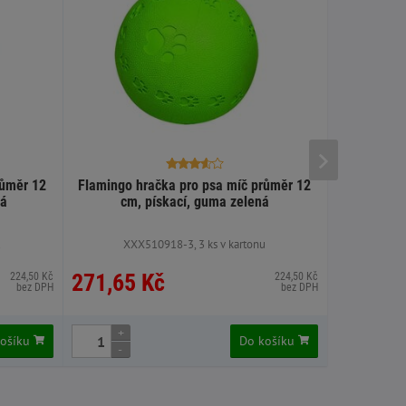
růměr 12
Flamingo hračka pro psa míč průměr 12
Flamingo 
ná
cm, pískací, guma zelená
cm,
u
XXX510918-3, 3 ks v kartonu
XXX
271,65 Kč
271,65
224,50 Kč
224,50 Kč
bez DPH
bez DPH
+
+
košíku
Do košíku
-
-