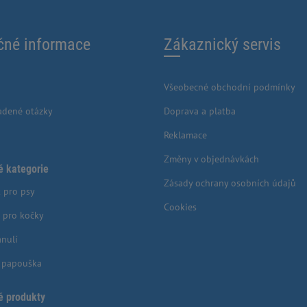
čné informace
Zákaznický servis
Všeobecné obchodní podmínky
adené otázky
Doprava a platba
Reklamace
Změny v objednávkách
é kategorie
Zásady ochrany osobních údajů
 pro psy
Cookies
 pro kočky
anulí
o papouška
é produkty