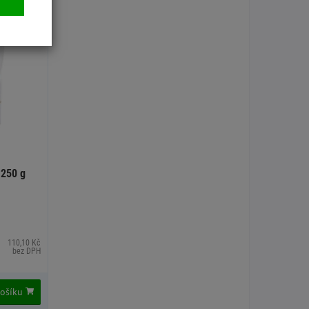
 250 g
110,10 Kč
bez DPH
košíku