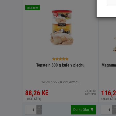
Skladem
Skladem
Topstein 800 g kuře v plechu
Magnum 
WPZH2-953, 8 ks v kartonu
88,26 Kč
116,2
78,80 Kč
bez DPH
110,33 Kč/kg
465,04 Kč/k
+
+
Do košíku
-
-