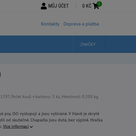
0
MŮJ ÚČET
0 KČ
Kontakty
Doprava a platba
ZNAČKY
á
97, Počet kusů v kartonu: 3 ks, Hmotnost: 0.200 kg
 psy. Oči vystupují a jsou vyšívané. V hlavě je skryté
íl od skutečné. Chapadla jsou dutá, bez výplně. Hračka
o.
Více informací