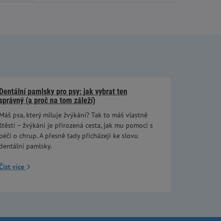
Dentální pamlsky pro psy: jak vybrat ten
správný (a proč na tom záleží)
Máš psa, který miluje žvýkání? Tak to máš vlastně
štěstí – žvýkání je přirozená cesta, jak mu pomoci s
péčí o chrup. A přesně tady přicházejí ke slovu
dentální pamlsky.
Číst více