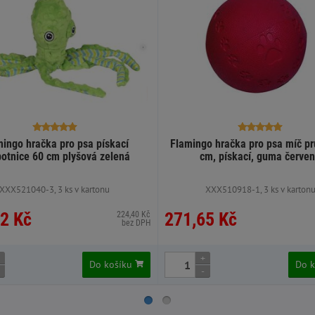
ingo hračka pro psa pískací
Flamingo hračka pro psa míč p
otnice 60 cm plyšová zelená
cm, pískací, guma červe
XXX521040-3, 3 ks v kartonu
XXX510918-1, 3 ks v karton
2 Kč
271,65 Kč
224,40 Kč
bez DPH
+
Do košíku
Do 
-