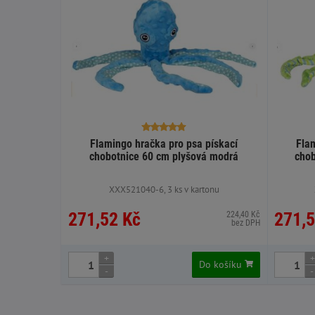
Flamingo hračka pro psa pískací
Flam
chobotnice 60 cm plyšová modrá
chob
XXX521040-6, 3 ks v kartonu
271,52 Kč
271,5
224,40 Kč
bez DPH
+
+
Do košíku
-
-