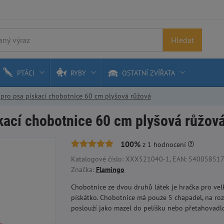
Hledat
PTÁCI
RYBY
OSTATNÍ ZVÍŘATA
pro psa pískací chobotnice 60 cm plyšová růžová
kací chobotnice 60 cm plyšová růžov
100%
z
1
hodnocení
Katalogové číslo: XXX521040-1, EAN: 54005851712
Značka:
Flamingo
Chobotnice ze dvou druhů látek je hračka pro velké
pískátko. Chobotnice má pouze 5 chapadel, na rozd
poslouží jako mazel do pelíšku nebo přetahovadl