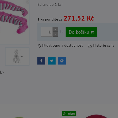
Baleno po 1 ks!
271,52 Kč
1 ks
pořídíte za
+
Do košíku
ks
-
Hlídat cenu a dostupnost
Historie ceny
cí
Skladem