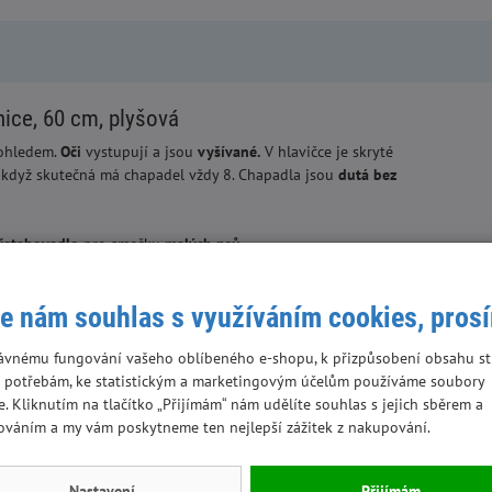
nice, 60 cm, plyšová
pohledem.
Oči
vystupují a jsou
vyšívané.
V hlavičce je skryté
když skutečná má chapadel vždy 8. Chapadla jsou
dutá bez
řetahovadlo
pro smečku
malých psů.
e nám souhlas s využíváním cookies, pros
 mějte svého mazlíčka pod dohledem a nedovolte mu, aby si hrál
ávnému fungování vašeho oblíbeného e-shopu, k přizpůsobení obsahu st
ozené hračky vyhoďte/vyměňte. Před použitím sejměte obal.
 potřebám, ke statistickým a marketingovým účelům používáme soubory
e. Kliknutím na tlačítko „Přijímám“ nám udělíte souhlas s jejich sběrem a
ováním a my vám poskytneme ten nejlepší zážitek z nakupování.
Nastavení
Přijímám